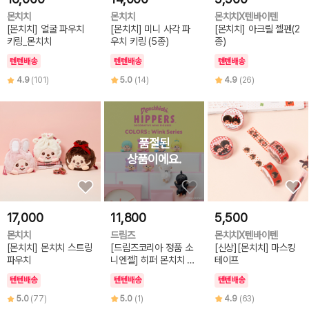
몬치치
몬치치
몬치치X텐바이텐
[몬치치] 얼굴 파우치
[몬치치] 미니 사각 파
[몬치치] 아크릴 젤펜(2
키링_몬치치
우치 키링 (5종)
종)
텐텐배송
텐텐배송
텐텐배송
4.9
(101)
5.0
(14)
4.9
(26)
17,000
11,800
5,500
몬치치
드림즈
몬치치X텐바이텐
[몬치치] 몬치치 스트링
[드림즈코리아 정품 소
[신상][몬치치] 마스킹
파우치
니엔젤] 히퍼 몬치치 컬
테이프
러즈 윙크
텐텐배송
텐텐배송
텐텐배송
5.0
(77)
5.0
(1)
4.9
(63)