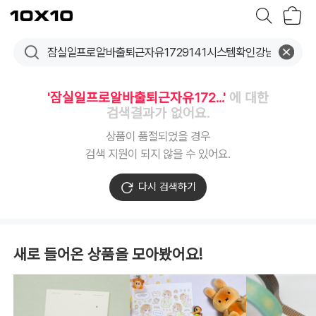
장
텐
바
바
구
이
니
텐
'잠실일프로알바출퇴근자유172...'
에 대한
검색결과가 없어요.
상품이 품절되었을 경우
검색 지원이 되지 않을 수 있어요.
다시 검색하기
새로 들어온 상품을 모아봤어요!