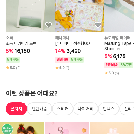
소록
해니마니
튜토리얼 페이퍼
소록 아카이빙 노트
[해니마니] 정주행GO
Masking Tape 
Shimmer
5%
16,150
14%
3,420
5%
6,175
5%쿠폰
텐텐배송
5%쿠폰
텐텐배송
5%쿠폰
5.0
(2)
5.0
(1)
5.0
(3)
이런 상품은 어때요?
몬치치
텐텐배송
스티커
다이어리
인덱스
산리