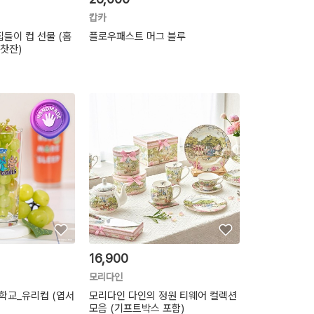
캅카
집들이 컵 선물 (홈
플로우패스트 머그 블루
찻잔)
16,900
모리다인
학교_유리컵 (엽서
모리다인 다인의 정원 티웨어 컬렉션
모음 (기프트박스 포함)