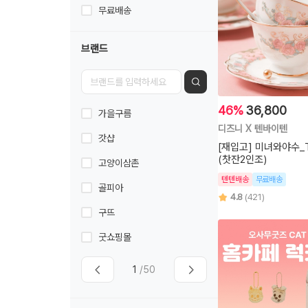
무료배송
브랜드
46%
36,800
가을구름
디즈니 X 텐바이텐
갓샵
[재입고] 미녀와야수_Te
(찻잔2인조)
고양이삼촌
텐텐배송
무료배송
골피아
4.8
(421)
구뜨
굿쇼핑몰
1
/50