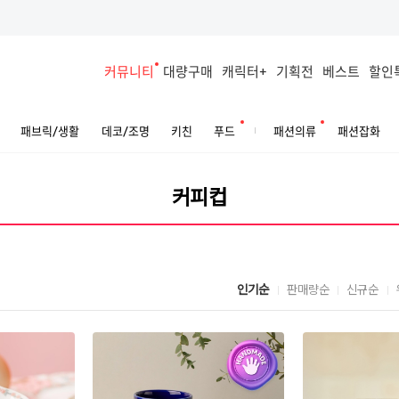
커뮤니티
대량구매
캐릭터+
기획전
베스트
할인
패브릭/생활
데코/조명
키친
푸드
패션의류
패션잡화
인기순
판매량순
신규순