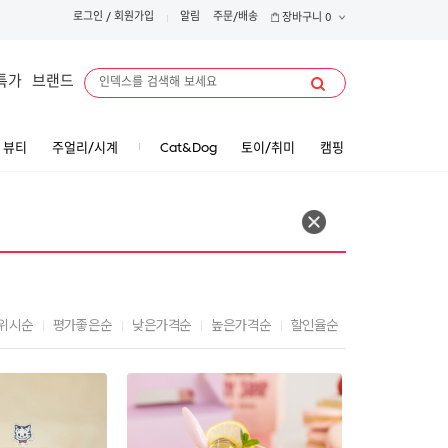
로그인
/
회원가입
알림
주문/배송
장바구니
0
특가
브랜드
뷰티
주얼리/시계
Cat&Dog
토이/취미
캠핑
위시순
평가좋은순
낮은가격순
높은가격순
할인율순