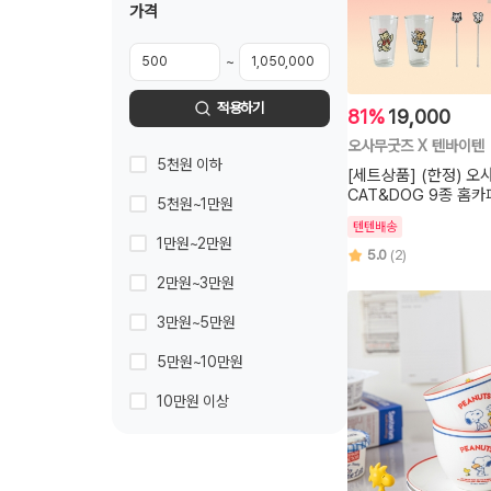
가격
~
적용하기
81%
19,000
오사무굿즈 X 텐바이텐
5천원 이하
[세트상품] (한정) 
CAT&DOG 9종 홈
5천원~1만원
텐텐배송
1만원~2만원
5.0
(2)
2만원~3만원
3만원~5만원
5만원~10만원
10만원 이상