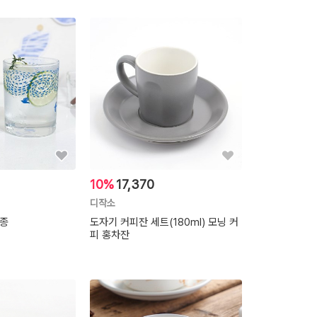
10%
17,370
디작소
2종
도자기 커피잔 세트(180ml) 모닝 커
피 홍차잔