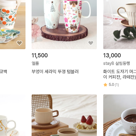
11,500
13,000
엘룸
stay8 살림동행
에코백
부엉이 세라믹 뚜껑 텀블러
화이트 도자기 머그
이 커피잔, 라떼잔)
5.0
(1)