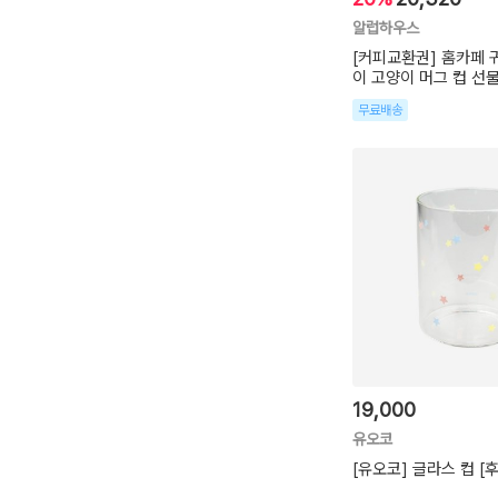
알럽하우스
[커피교환권] 홈카페 
이 고양이 머그 컵 선
무료배송
19,000
유오코
[유오코] 글라스 컵 [