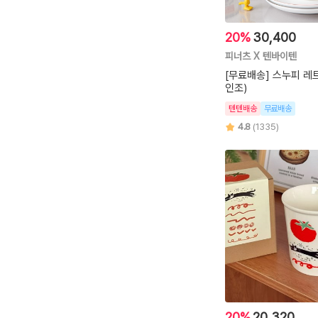
20%
30,400
피너츠 X 텐바이텐
[무료배송] 스누피 레
인조)
텐텐배송
무료배송
4.8
(1335)
20%
20,320