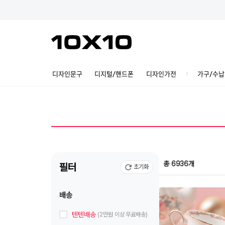
디자인문구
디지털/핸드폰
디자인가전
가구/수납
총 6936개
필터
초기화
배송
텐텐배송
(2만원 이상 무료배송)