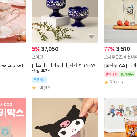
5%
37,050
77%
3,510
쓰이고
오사무굿즈 X 텐바
a cup set
[디즈니] 미키&미니_자개 컵 (NEW
[오사무굿즈] 베이
색상 추가)
텐텐배송
10%쿠폰
무료배송
5.0
(23)
4.9
(49)