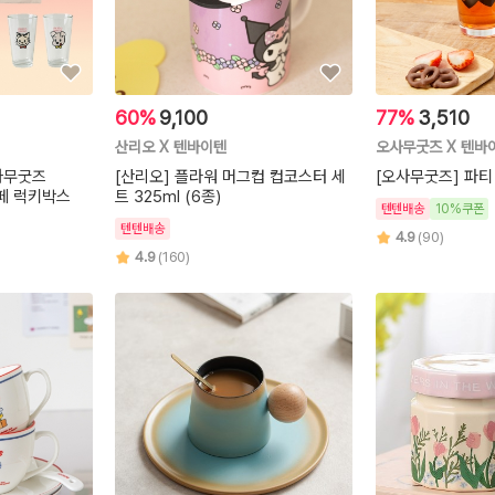
60%
9,100
77%
3,510
산리오 X 텐바이텐
오사무굿즈 X 텐바
오사무굿즈
[산리오] 플라워 머그컵 컵코스터 세
[오사무굿즈] 파티
카페 럭키박스
트 325ml (6종)
텐텐배송
10%쿠폰
텐텐배송
4.9
(90)
4.9
(160)