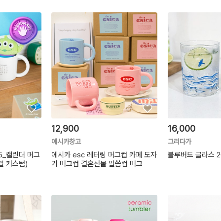
12,900
16,000
에시카창고
그리다가
 5_캘린더 머그
에시카 esc 레터링 머그컵 카페 도자
블루버드 글라스 
일 커스텀)
기 머그컵 결혼선물 말씀컵 머그