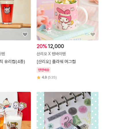
20%
12,000
이텐
산리오 X 텐바이텐
직 유리컵(4종)
[산리오] 플라워 머그컵
텐텐배송
4.9
(535)