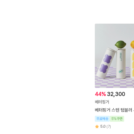
44%
32,300
베터핑거
베터핑거 스텐 텀블러 4
무료배송
5%쿠폰
5.0
(7)