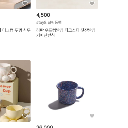
4,500
stay8 살림동행
 머그컵 두껑 사무
라탄 우드컵받침 티코스터 찻잔받침
커피잔받침
26,000