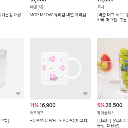
뮤앤그릉
쿡차
귀여운컵 애옹
MGR MEOW 뮤리컵 내열 유리컵
[버블 머그 세트] 
물
카페 머그컵+구름 
11%
16,900
5%
28,500
어프어프
퓨어글라스
후추별]
HOPPING WHITE POPO(머그컵)
[디즈니] 몬스터대
증정, 대용량)