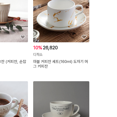
10%
26,820
디작소
잔 (커피잔, 손잡
마블 커피잔 세트(160ml) 도자기 머
그 커피잔