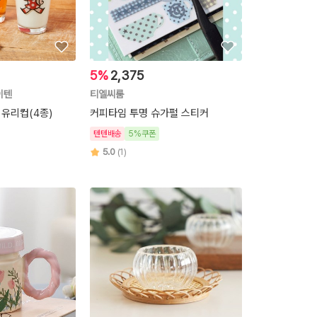
5%
2,375
이텐
티엘씨룸
 유리컵(4종)
커피타임 투명 슈가펄 스티커
텐텐배송
5%쿠폰
5.0
(1)