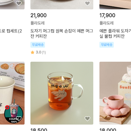
21,900
17,900
폴라도레
폴라도레
트로 컵세트(2
도자기 머그컵 원목 손잡이 예쁜 머그
예쁜 플라워 도자기
잔 커피잔
실 물컵 커피잔
무료배송
무료배송
3.0
(1)
18,500
18,000