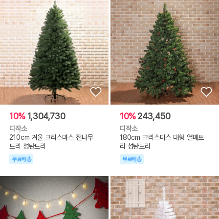
10%
1,304,730
10%
243,450
디작소
디작소
210cm 겨울 크리스마스 전나무
180cm 크리스마스 대형 열매트
트리 성탄트리
리 성탄트리
무료배송
무료배송