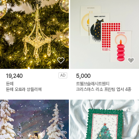
19,240
5,000
AD
둔떼
트웰브슬래시트웬티
둔떼 오로라 샹들리에
크리스마스 리소 프린팅 엽서 4종