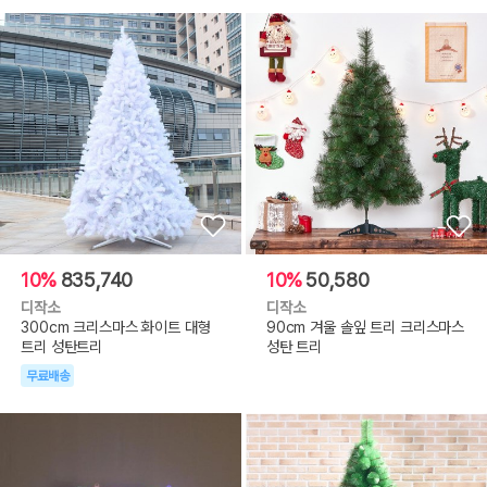
10%
835,740
10%
50,580
디작소
디작소
300cm 크리스마스 화이트 대형
90cm 겨울 솔잎 트리 크리스마스
트리 성탄트리
성탄 트리
무료배송