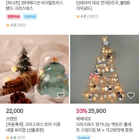
[피너츠] 윈터에디션 아크릴트리스
인테리어 데코 전구(50구_불빛8
탠드 크리스마스
가지모드)
4.8
(1087)
텐텐배송
무료배송
4.9
(163)
22,000
33%
25,900
브랜덴
베베데코
[주문폭주] 크리스마스 트리 이중
크리스마스 향기나는 벽트리 풀세
내열 유리컵 (선물포장)
트 스윗드림 M + 석고방향제 증정
4.8
(212)
무료배송