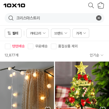
장
텐
바
바
구
이
니
텐
필터
카테고리
브랜드
가격
텐텐배송
무료배송
품절상품 제외
12,877개
인기순