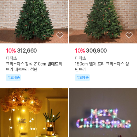
10%
312,660
10%
306,900
디작소
디작소
크리스마스 장식 210cm 열매트리
180cm 열매 트리 크리스마스 성
트리 대형트리 성탄
탄트리
무료배송
무료배송