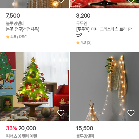
7,500
3,200
블루밍앤미
두두엠
눈꽃 전구(건전지용)
[두두엠] 미니 크리스마스 트리 만
들기
4.8
(1250)
4.3
(3)
33%
20,000
15,500
피너츠 X 텐바이텐
블루밍앤미