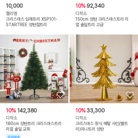
10,000
10%
92,340
캘리엠
디작소
크리스마스 입체트리 XSP101-
150cm 성탄 크리스마스트리 리
STARTREE 성탄절트리
얼 솔잎트리 고급
10%
142,380
10%
33,300
디작소
디작소
180cm 성탄트리 크리스마스트리
크리스마스 장식 메탈 샤인(별트
리얼 솔잎 교회
리)미니트리 성탄
무료배송