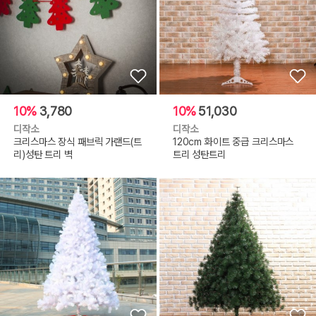
10%
3,780
10%
51,030
디작소
디작소
크리스마스 장식 패브릭 가랜드(트
120cm 화이트 중급 크리스마스
리)성탄 트리 벽
트리 성탄트리