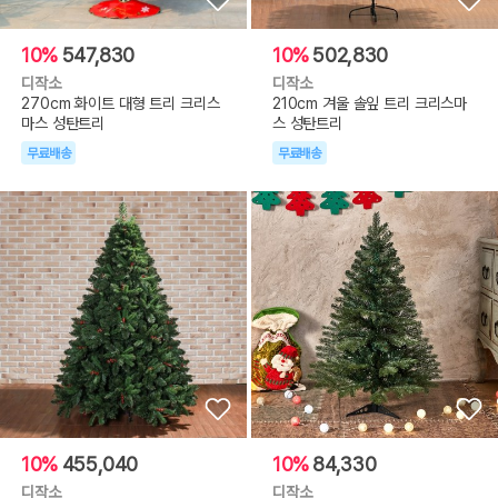
10%
547,830
10%
502,830
디작소
디작소
270cm 화이트 대형 트리 크리스
210cm 겨울 솔잎 트리 크리스마
마스 성탄트리
스 성탄트리
무료배송
무료배송
10%
455,040
10%
84,330
디작소
디작소