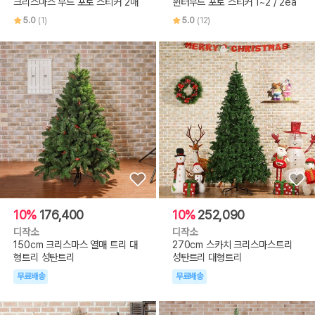
크리스마스 무드 포토 스티커 2매
윈터무드 포토 스티커 1~2 / 2ea
5.0
(1)
5.0
(12)
10%
176,400
10%
252,090
디작소
디작소
150cm 크리스마스 열매 트리 대
270cm 스카치 크리스마스트리
형트리 성탄트리
성탄트리 대형트리
무료배송
무료배송