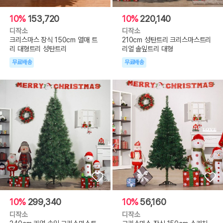
10%
153,720
10%
220,140
디작소
디작소
크리스마스 장식 150cm 열매 트
210cm 성탄트리 크리스마스트리
리 대형트리 성탄트리
리얼 솔잎트리 대형
무료배송
무료배송
10%
299,340
10%
56,160
디작소
디작소