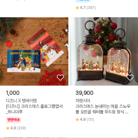
4.7
(387)
1,000
39,900
디즈니 X 텐바이텐
차렌시아
[디즈니] 크리스마스 홀로그램엽서
크리스마스 눈내리는 마을 스노우
_위니더푸
볼 오르골 워터볼 무드등 장식 선
물
4.9
(131)
텐텐배송
4.9
(338)