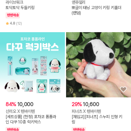
라이브워크
앤쥬얼리
토닥토닥 두들키링
뽀글이 태닝 고양이 키링 키홀더
(랜덤)
텐텐배송
4.8
(12)
84%
10,000
29%
10,600
산리오 X 텐바이텐
피너츠 X 텐바이텐
[세트상품] (한정) 포차코 폼폼라
[재입고][피너츠] 스누피 인형 키
인 다꾸 10종 럭키박스
링
텐텐배송
텐텐배송