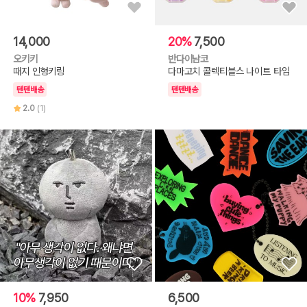
14,000
20%
7,500
오키키
반다이남코
때지 인형키링
다마고치 콜렉티블스 나이트 타임
텐텐배송
텐텐배송
2.0
(1)
10%
7,950
6,500