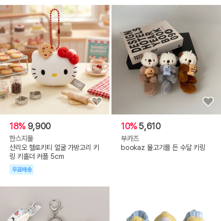
18%
9,900
10%
5,610
한스지몰
부카즈
산리오 헬로키티 얼굴 가방고리 키
bookaz 물고기를 든 수달 키링
링 키홀더 커플 5cm
무료배송