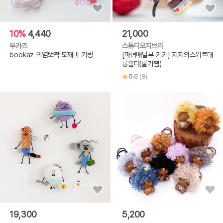
10%
4,440
21,000
부카즈
스튜디오지브리
bookaz 귀염뽀짝 도깨비 키링
[마녀배달부 키키] 지지의스위트대
롱홀더(딸기쨈)
5.0
(8)
19,300
5,200