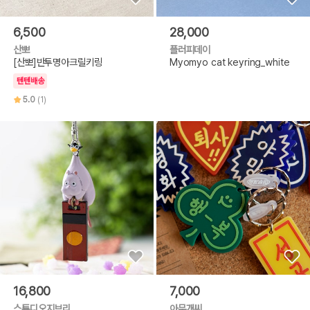
6,500
28,000
산뽀
플러피데이
[산뽀]반투명아크릴키링
Myomyo cat keyring_white
텐텐배송
5.0
(1)
16,800
7,000
스튜디오지브리
아무개씨