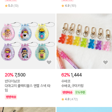
5.0
(13)
4.9
(151)
20%
7,500
62%
1,444
반다이남코
수바코
다마고치 콜렉티블스 엔젤 스낵 타
수바코_구미키링
임
텐텐배송
5%쿠폰
텐텐배송
4.8
(472)