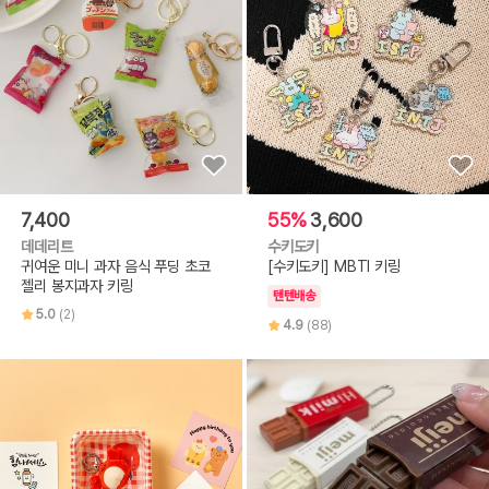
7,400
55%
3,600
데데리트
수키도키
귀여운 미니 과자 음식 푸딩 초코
[수키도키] MBTI 키링
젤리 봉지과자 키링
텐텐배송
5.0
(2)
4.9
(88)