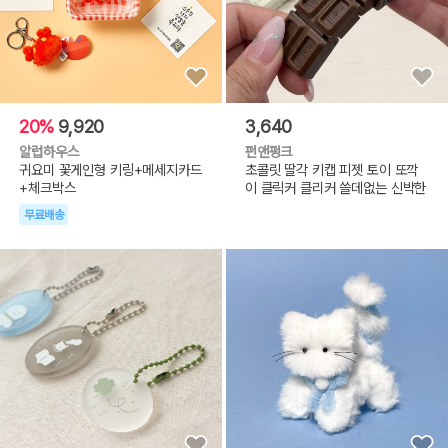
20%
9,920
3,640
알럽하우스
펀앤펑크
귀요미 꽃게인형 키링+메세지카드
초콜릿 딸각 키캡 피젯 토이 또깍
+체크박스
이 클릭커 클리커 쓸데없는 신박한
무료배송