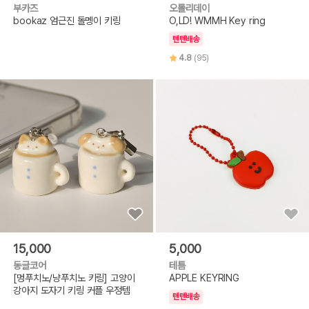
부카즈
오롤리데이
bookaz 엄근진 돌멩이 키링
O,LD! WMMH Key ring
텐텐배송
4.8
(95)
15,000
5,000
동글코어
테틈
[멍푸치노/냥푸치노 키링] 고양이
APPLE KEYRING
강아지 도자기 키링 커플 우정템
텐텐배송