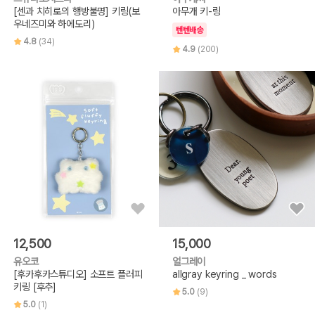
[센과 치히로의 행방불명] 키링(보
아무개 키-링
우네즈미와 하에도리)
텐텐배송
4.8
(34)
4.9
(200)
12,500
15,000
유오코
얼그레이
[후카후카스튜디오] 소프트 플러피
allgray keyring _ words
키링 [후추]
5.0
(9)
5.0
(1)