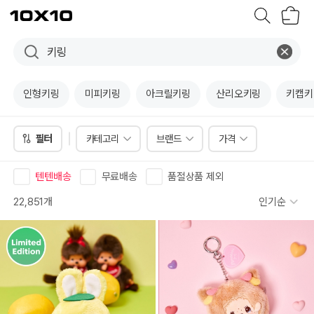
장
텐
바
바
구
이
니
텐
인형키링
미피키링
아크릴키링
산리오키링
키캡키
필터
카테고리
브랜드
가격
텐텐배송
무료배송
품절상품 제외
22,851개
인기순