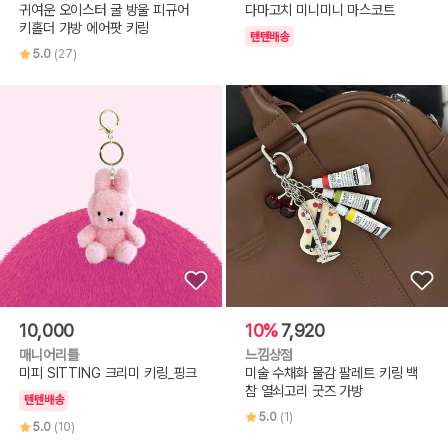
귀여운 오이스터 굴 방울 피규어
다마고치 미니미니 마스코트
키홀더 가방 에어팟 키링
텐텐배송
5.0
(27)
10,000
10%
7,920
매니어리틀
느낌상점
미피 SITTING 크리미 키링_핑크
미술 수채화 물감 팔레트 키링 백
참 열쇠고리 굿즈 가방
텐텐배송
5.0
(1)
5.0
(10)