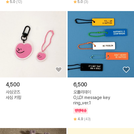
5.0
(12)
5.0
(3)
4,500
6,500
사심굿즈
오롤리데이
사심 키링
O,LD! message key
ring_ver.1
텐텐배송
4.9
(43)