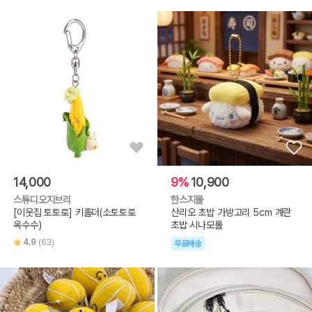
14,000
9%
10,900
스튜디오지브리
한스지몰
[이웃집 토토로] 키홀더(소토토로
산리오 초밥 가방고리 5cm 계란
옥수수)
초밥 시나모롤
4.9
(63)
무료배송