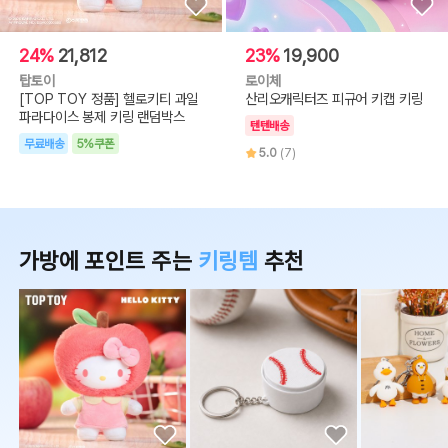
24%
21,812
23%
19,900
탑토이
로이체
[TOP TOY 정품] 헬로키티 과일
산리오캐릭터즈 피규어 키캡 키링
파라다이스 봉제 키링 랜덤박스
텐텐배송
무료배송
5%쿠폰
5.0
(7)
가방에 포인트 주는
키링템
추천