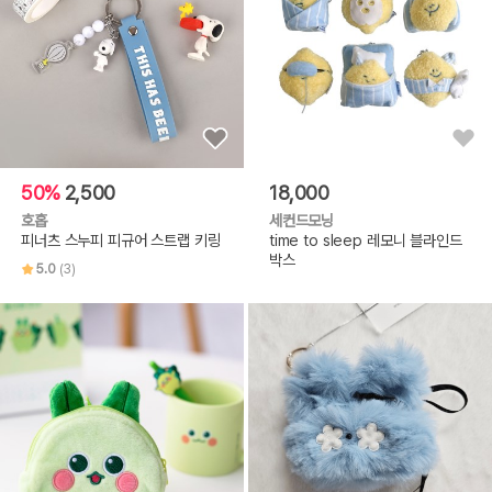
50%
2,500
18,000
호홉
세컨드모닝
피너츠 스누피 피규어 스트랩 키링
time to sleep 레모니 블라인드
박스
5.0
(3)