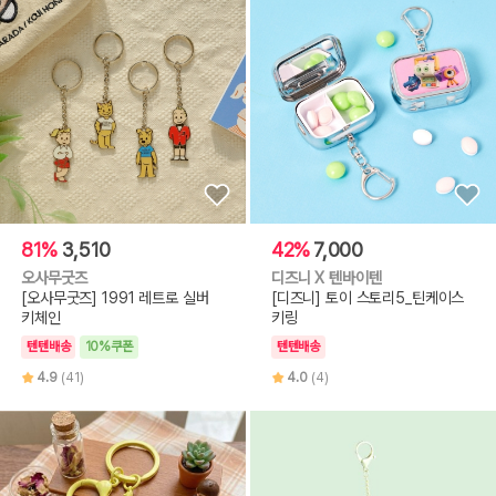
81%
3,510
42%
7,000
오사무굿즈
디즈니 X 텐바이텐
[오사무굿즈] 1991 레트로 실버
[디즈니] 토이 스토리5_틴케이스
키체인
키링
텐텐배송
10%쿠폰
텐텐배송
4.9
(41)
4.0
(4)