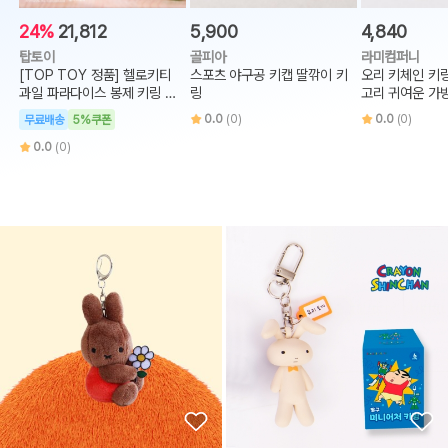
24%
21,812
5,900
4,840
탑토이
골피아
라미컴퍼니
[TOP TOY 정품] 헬로키티
스포츠 야구공 키캡 딸깎이 키
오리 키체인 키
과일 파라다이스 봉제 키링 랜
링
고리 귀여운 가
덤박스
링 고리
0.0
(0)
0.0
(0)
무료배송
5%쿠폰
0.0
(0)