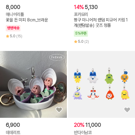
8,000
14%
5,130
매니어리틀
포카모리
꽃을 든 미피 8cm_브라운
짱구 미니어처 랜덤 피규어 키링 1
개(랜덤발송) 굿즈 정품
텐텐배송
5%쿠폰
5.0
(15)
5.0
(2)
6,900
20%
11,000
데데리트
반다이남코