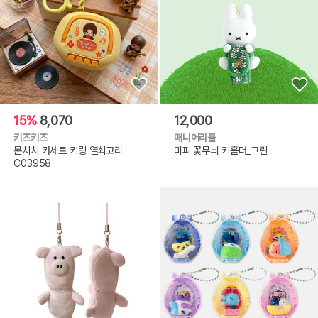
15%
8,070
12,000
키즈키즈
매니어리틀
몬치치 카세트 키링 열쇠고리
미피 꽃무늬 키홀더_그린
C03958