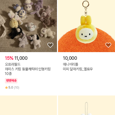
15%
11,000
10,000
오로라월드
매니어리틀
챠미스 키링 동물캐릭터 인형키링
미피 달마키링_옐로우
10종
텐텐배송
5.0
(10)