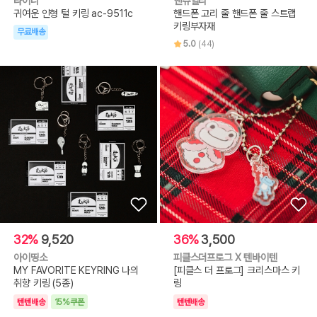
라이니
앤쥬얼리
귀여운 인형 털 키링 ac-9511c
핸드폰 고리 줄 핸드폰 줄 스트랩
키링부자재
무료배송
5.0
(44)
32%
9,520
36%
3,500
아이띵소
피클스더프로그 X 텐바이텐
MY FAVORITE KEYRING 나의
[피클스 더 프로그] 크리스마스 키
취향 키링 (5종)
링
텐텐배송
15%쿠폰
텐텐배송