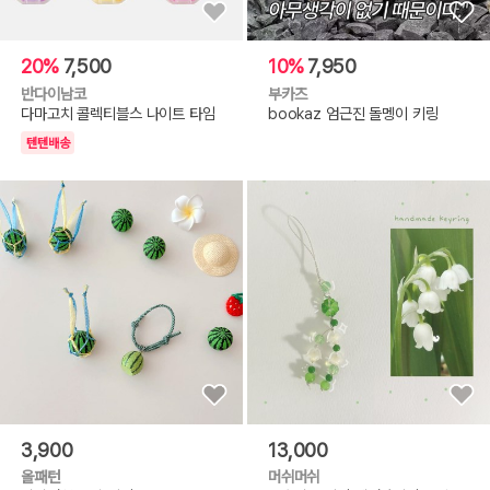
20%
7,500
10%
7,950
반다이남코
부카즈
다마고치 콜렉티블스 나이트 타임
bookaz 엄근진 돌멩이 키링
텐텐배송
3,900
13,000
올패턴
머쉬머쉬