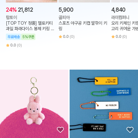
24%
21,812
5,900
4,840
탑토이
골피아
라미컴퍼니
[TOP TOY 정품] 헬로키티
스포츠 야구공 키캡 딸깎이 키
오리 키체인 키
과일 파라다이스 봉제 키링 랜
링
고리 귀여운 가
덤박스
링 고리
0.0
(0)
0.0
(0)
무료배송
5%쿠폰
0.0
(0)