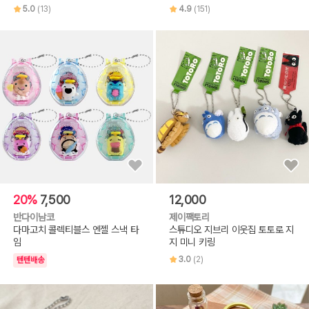
5.0
(13)
4.9
(151)
20%
7,500
12,000
반다이남코
제이팩토리
다마고치 콜렉티블스 엔젤 스낵 타
스튜디오 지브리 이웃집 토토로 지
임
지 미니 키링
3.0
(2)
텐텐배송