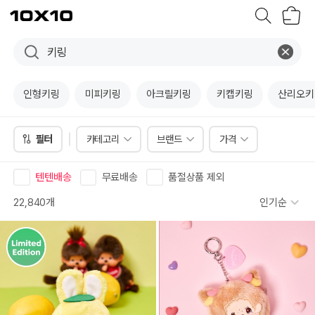
장
텐
바
바
구
이
니
텐
인형키링
미피키링
아크릴키링
키캡키링
산리오키
필터
카테고리
브랜드
가격
텐텐배송
무료배송
품절상품 제외
22,840개
인기순