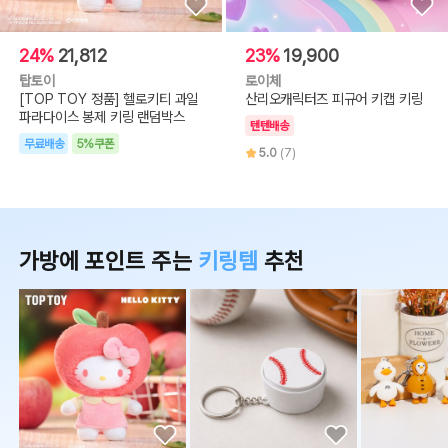
24%
21,812
23%
19,900
탑토이
로이체
[TOP TOY 정품] 헬로키티 과일
산리오캐릭터즈 피규어 키캡 키링
파라다이스 봉제 키링 랜덤박스
텐텐배송
무료배송
5%쿠폰
5.0
(7)
가방에 포인트 주는
키링템
추천