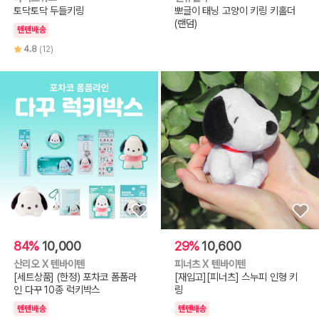
토닥토닥 두들키링
뽀글이 태닝 고양이 키링 키홀더
(랜덤)
텐텐배송
4.8
(12)
84%
10,000
29%
10,600
산리오 X 텐바이텐
피너츠 X 텐바이텐
[세트상품] (한정) 포차코 폼폼라
[재입고][피너츠] 스누피 인형 키
인 다꾸 10종 럭키박스
링
텐텐배송
텐텐배송