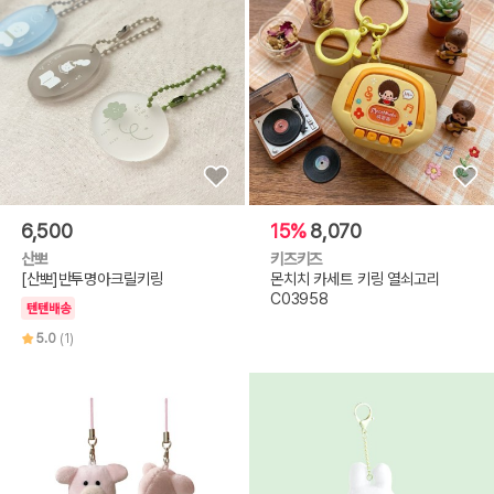
6,500
15%
8,070
산뽀
키즈키즈
[산뽀]반투명아크릴키링
몬치치 카세트 키링 열쇠고리
C03958
텐텐배송
5.0
(1)