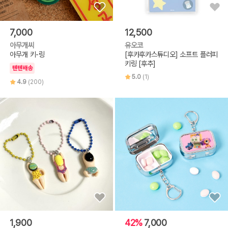
7,000
12,500
아무개씨
유오코
아무개 키-링
[후카후카스튜디오] 소프트 플러피
키링 [후추]
텐텐배송
5.0
(1)
4.9
(200)
1,900
42%
7,000