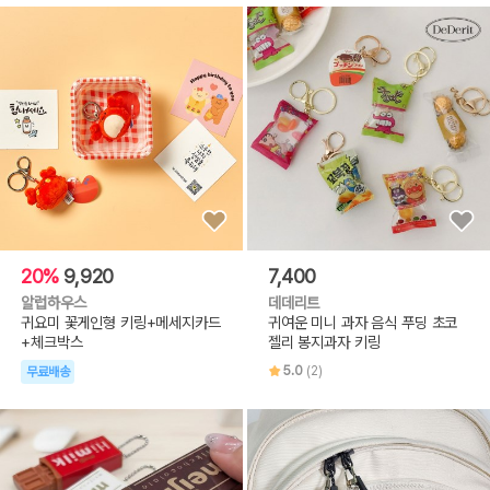
20%
9,920
7,400
알럽하우스
데데리트
귀요미 꽃게인형 키링+메세지카드
귀여운 미니 과자 음식 푸딩 초코
+체크박스
젤리 봉지과자 키링
5.0
(2)
무료배송