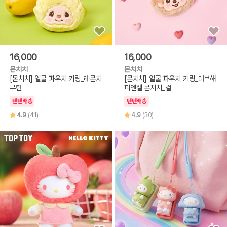
16,000
16,000
몬치치
몬치치
[몬치치] 얼굴 파우치 키링_레몬치
[몬치치] 얼굴 파우치 키링_러브해
무탄
피엔젤 몬치치_걸
텐텐배송
텐텐배송
4.9
(41)
4.9
(30)