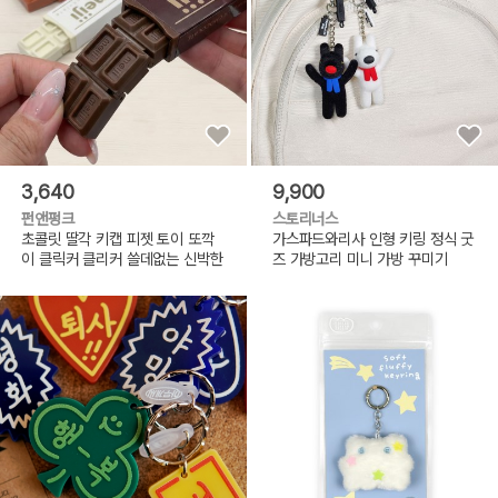
3,640
9,900
펀앤펑크
스토리너스
초콜릿 딸각 키캡 피젯 토이 또깍
가스파드와리사 인형 키링 정식 굿
이 클릭커 클리커 쓸데없는 신박한
즈 가방고리 미니 가방 꾸미기