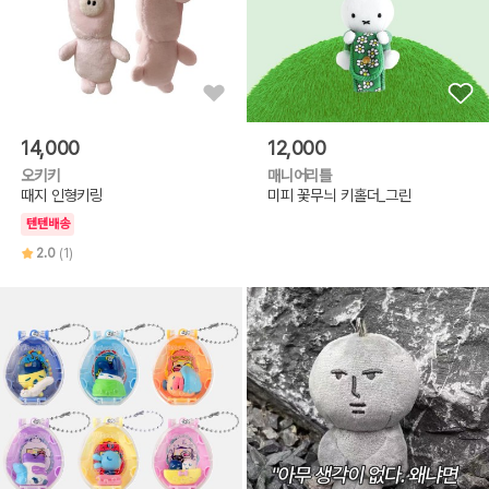
14,000
12,000
오키키
매니어리틀
때지 인형키링
미피 꽃무늬 키홀더_그린
텐텐배송
2.0
(1)