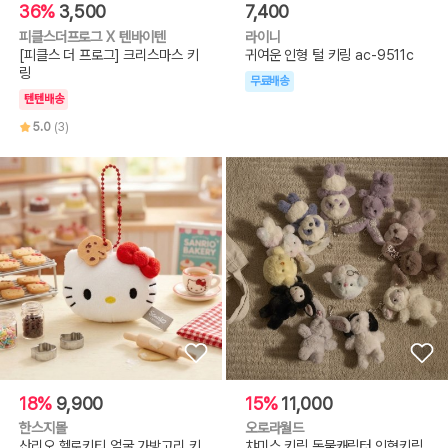
36%
3,500
7,400
피클스더프로그 X 텐바이텐
라이니
[피클스 더 프로그] 크리스마스 키
귀여운 인형 털 키링 ac-9511c
링
무료배송
텐텐배송
5.0
(3)
18%
9,900
15%
11,000
한스지몰
오로라월드
산리오 헬로키티 얼굴 가방고리 키
챠미스 키링 동물캐릭터 인형키링