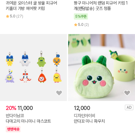
귀여운 오이스터 굴 방울 피규어
짱구 미니어처 랜덤 피규어 키링 1
키홀더 가방 에어팟 키링
개(랜덤발송) 굿즈 정품
5.0
(27)
5%쿠폰
5.0
(2)
20%
11,000
12,000
AD
반다이남코
디자인아이비
다마고치 미니미니 마스코트
만다꼬 미니 파우치
텐텐배송