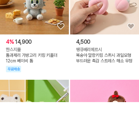
4%
14,900
4,500
한스지몰
땡큐베리메르시
톰과제리 가방고리 키링 키홀더
복숭아 말랑키링 스퀴시 과일모형
12cm 베이비 톰
부드러운 촉감 스트레스 해소 우정
무료배송