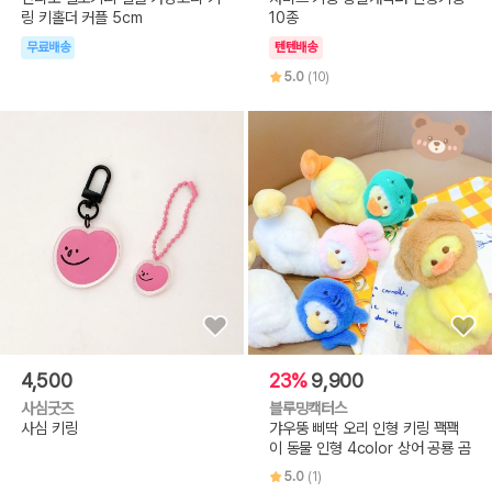
링 키홀더 커플 5cm
10종
무료배송
텐텐배송
5.0
(10)
4,500
23%
9,900
사심굿즈
블루밍캑터스
사심 키링
갸우뚱 삐딱 오리 인형 키링 꽥꽥
이 동물 인형 4color 상어 공룡 곰
5.0
(1)