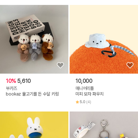
10%
5,610
10,000
부카즈
매니어리틀
bookaz 물고기를 든 수달 키링
미피 모자 파우치
5.0
(4)