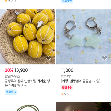
5.0
(9)
무료배송
20%
13,920
11,000
알럽하우스
리리피피
공정무역 참외 인형키링 귀여운 행
[키링] 별똥범과 쿨쿨별 (야광)
운 야채인형 키링
텐텐배송
무료배송
5.0
(1)