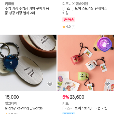
커버풀
디즈니 X 텐바이텐
수영 키링 수영장 가방 꾸미기 용
[디즈니] 토이 스토리5_틴케이스
품 땅콩 키링 열쇠고리
키링
텐텐배송
4.0
(4)
15,000
6%
23,600
얼그레이
키도
allgray keyring _ words
[디즈니] 토이스토리_머그컵 키링