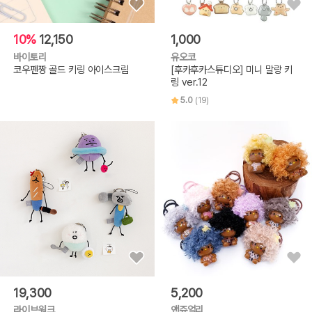
10%
12,150
1,000
바이토리
유오코
코우펜짱 골드 키링 아이스크림
[후카후카스튜디오] 미니 말랑 키
링 ver.12
5.0
(19)
19,300
5,200
라이브워크
앤쥬얼리