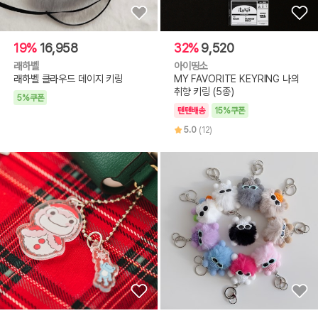
19%
16,958
32%
9,520
래하벨
아이띵소
래하벨 클라우드 데이지 키링
MY FAVORITE KEYRING 나의
취향 키링 (5종)
5%쿠폰
텐텐배송
15%쿠폰
5.0
(12)