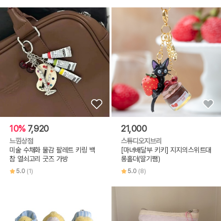
10%
7,920
21,000
느낌상점
스튜디오지브리
미술 수채화 물감 팔레트 키링 백
[마녀배달부 키키] 지지의스위트대
참 열쇠고리 굿즈 가방
롱홀더(딸기쨈)
5.0
(1)
5.0
(8)