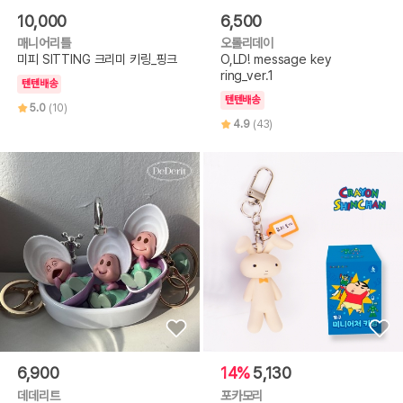
10,000
6,500
매니어리틀
오롤리데이
미피 SITTING 크리미 키링_핑크
O,LD! message key
ring_ver.1
텐텐배송
텐텐배송
5.0
(10)
4.9
(43)
6,900
14%
5,130
데데리트
포카모리