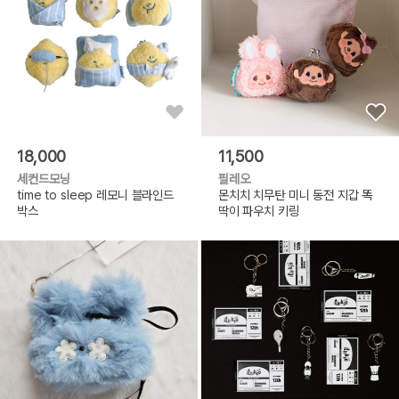
18,000
11,500
세컨드모닝
필레오
time to sleep 레모니 블라인드
몬치치 치무탄 미니 동전 지갑 똑
박스
딱이 파우치 키링