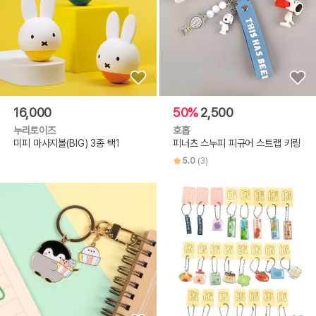
16,000
50%
2,500
누리토이즈
호홉
미피 마사지볼(BIG) 3종 택1
피너츠 스누피 피규어 스트랩 키링
5.0
(3)