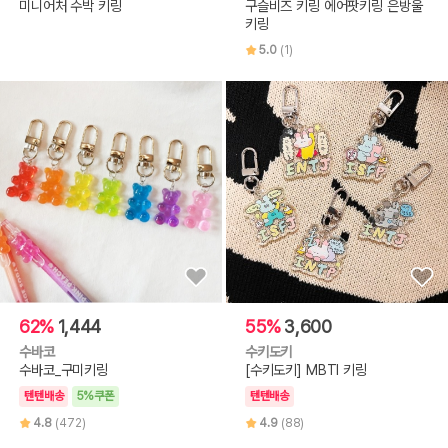
미니어처 수박 키링
구슬비즈 키링 에어팟키링 은방울
키링
5.0
(1)
62%
1,444
55%
3,600
수바코
수키도키
수바코_구미키링
[수키도키] MBTI 키링
텐텐배송
5%쿠폰
텐텐배송
4.8
(472)
4.9
(88)