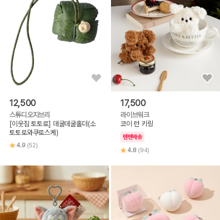
12,500
17,500
스튜디오지브리
라이브워크
[이웃집 토토로] 데굴데굴홀더(소
코이 런 키링
토토로와쿠로스케)
텐텐배송
4.9
(52)
4.8
(94)