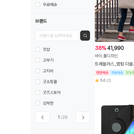
무료배송
브랜드
38%
41,990
갓샵
바이.풀디자인
고부기
트래블러스_랩탑 더블포
고지비
텐텐배송
무료배송
5%
5.0
(2)
굿쇼핑몰
굿즈스토어
김하찬
1
/29