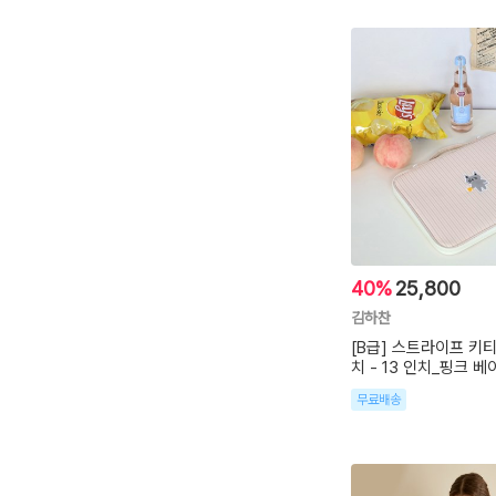
40%
25,800
김하찬
[B급] 스트라이프 키
치 - 13 인치_핑크 베
무료배송