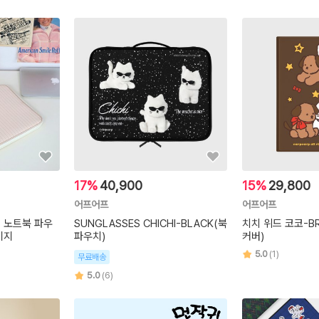
17%
40,900
15%
29,800
어프어프
어프어프
티 노트북 파우
SUNGLASSES CHICHI-BLACK(북
치치 위드 코코-B
이지
파우치)
커버)
5.0
(1)
무료배송
5.0
(6)