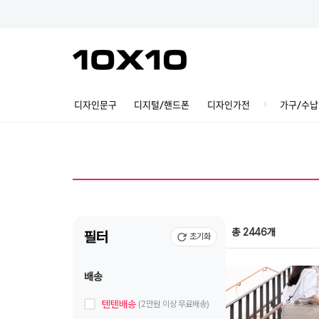
디자인문구
디지털/핸드폰
디자인가전
가구/수납
총 2446개
필터
초기화
배송
텐텐배송
(2만원 이상 무료배송)