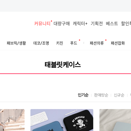
커뮤니티
대량구매
캐릭터+
기획전
베스트
할인
패브릭/생활
데코/조명
키친
푸드
패션의류
패션잡화
인기순
판매량순
신규순