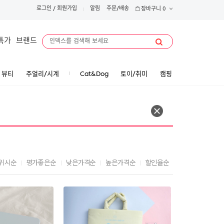
로그인
/
회원가입
알림
주문/배송
장바구니
0
특가
브랜드
뷰티
주얼리/시계
Cat&Dog
토이/취미
캠핑
위시순
평가좋은순
낮은가격순
높은가격순
할인율순