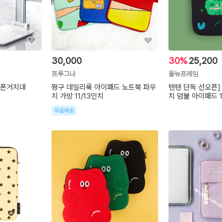
30,000
30%
25,200
프루그나
올뉴프레임
대폰거치대
짱구 데일리룩 아이패드 노트북 파우
텐텐 단독 선오픈]
치 가방 11/13인치
치 덤불 아이패드 1
무료배송