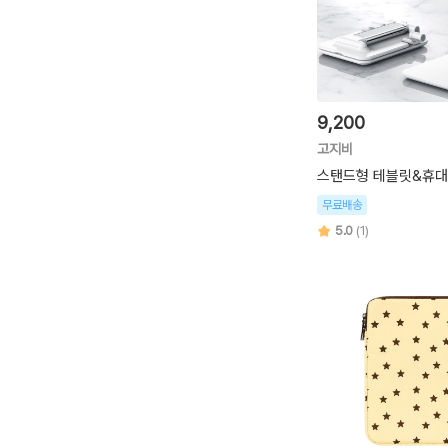
9,200
고지비
스탠드형 테블릿&휴
무료배송
5.0
(1)