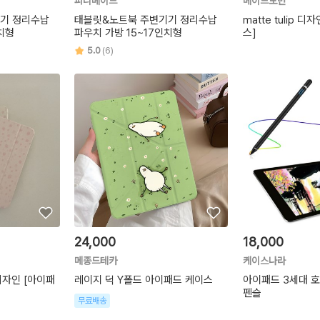
퍼니메이드
메이드모먼
기 정리수납
태블릿&노트북 주변기기 정리수납
matte tulip 
치형
파우치 가방 15~17인치형
스]
5.0
(6)
24,000
18,000
메종드테카
케이스나라
n 디자인 [아이패
레이지 덕 Y폴드 아이패드 케이스
아이패드 3세대 
펜슬
무료배송