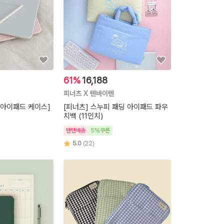
61%
16,188
피너츠 X 텐바이텐
[아이패드 케이스]
[피너츠] 스누피 패딩 아이패드 파우
치백 (11인치)
텐텐배송
5%쿠폰
5.0
(22)