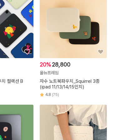
20%
28,800
올뉴프레임
우치 컬렉션 B
자수 노트북파우치_Squirrel 3종
(ipad 11/13/14/15인치)
4.8
(75)