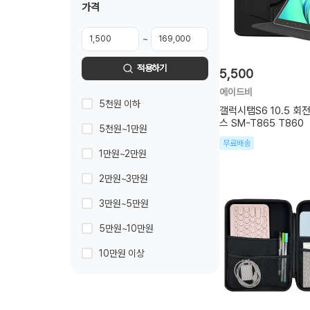
가격
~
적용하기
5,500
에이드비
5천원 이하
갤럭시탭S6 10.5 회
스 SM-T865 T860
5천원~1만원
무료배송
1만원~2만원
2만원~3만원
3만원~5만원
5만원~10만원
10만원 이상