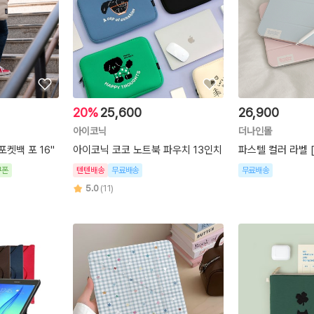
20%
25,600
26,900
아이코닉
더나인몰
켓백 포 16"
아이코닉 코코 노트북 파우치 13인치
파스텔 컬러 라벨 
쿠폰
텐텐배송
무료배송
무료배송
5.0
(11)