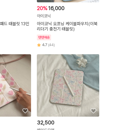
20%
16,000
아이코닉
패드 태블릿 13인
아이코닉 오프닝 케이블파우치(이북
리더기 충전기 태블릿)
텐텐배송
4.7
(44)
32,500