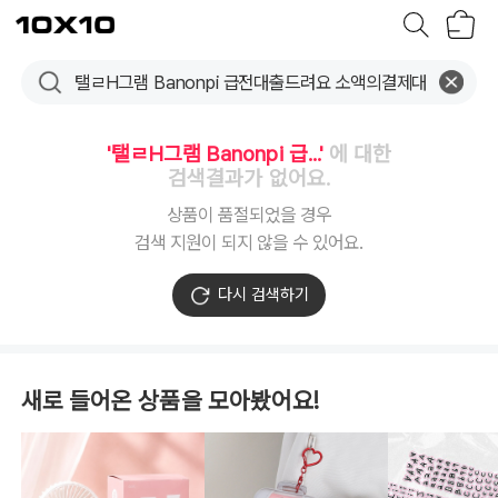
장
텐
바
바
구
이
니
텐
'탤ㄹH그램 Banonpi 급...'
에 대한
검색결과가 없어요.
상품이 품절되었을 경우
검색 지원이 되지 않을 수 있어요.
다시 검색하기
새로 들어온 상품을 모아봤어요!