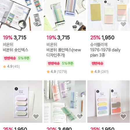
19%
3,715
19%
3,715
25%
1,950
비온뒤
비온뒤
슈아뜰리에
비온뒤 숏인덱스
비온뒤 롱인덱스(new
1976-1978 daily
디자인추가)
plan 3종
텐텐배송
5%쿠폰
텐텐배송
5%쿠폰
텐텐배송
4.9
(45)
4.9
(1279)
4.9
(241)
25%
1,950
20%
3,680
25%
1,950