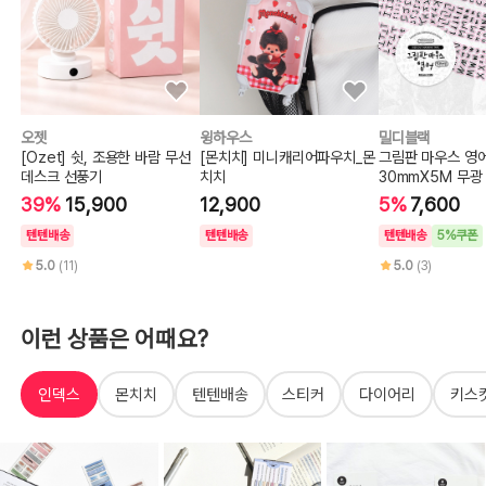
오젯
윙하우스
밀디블랙
[Ozet] 쉿, 조용한 바람 무선
[몬치치] 미니캐리어파우치_몬
그림판 마우스 영
데스크 선풍기
치치
30mmX5M 무광
프
39%
15,900
12,900
5%
7,600
텐텐배송
텐텐배송
텐텐배송
5%쿠폰
5.0
(11)
5.0
(3)
이런 상품은 어때요?
인덱스
몬치치
텐텐배송
스티커
다이어리
키스