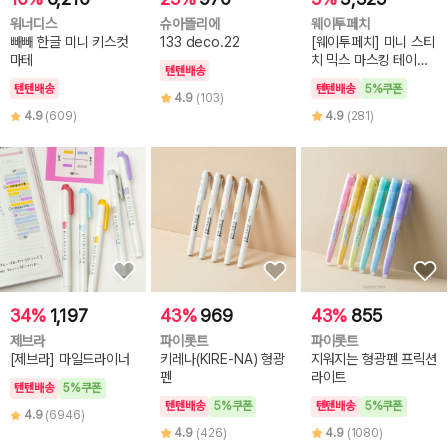
워너디스
슈아뜰리에
웨이투페치
빼빼 한글 미니 키스컷
133 deco.22
[웨이투페치] 미니 스티
마테
치 믹스 마스킹 테이프
텐텐배송
(6종 선택)
텐텐배송
텐텐배송
5%쿠폰
4.9
(103)
4.9
(609)
4.9
(281)
34%
1,197
43%
969
43%
855
제브라
파이롯트
파이롯트
[제브라] 마일드라이너
키레나(KIRE-NA) 형광
지워지는 형광펜 프릭션
펜
라이트
텐텐배송
5%쿠폰
텐텐배송
5%쿠폰
텐텐배송
5%쿠폰
4.9
(6946)
4.9
(426)
4.9
(1080)