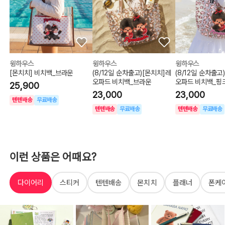
윙하우스
윙하우스
윙하우스
[몬치치] 비치백_브라운
(8/12일 순차출고)[몬치치]레
(8/12일 순차출고
오파드 비치백_브라운
오파드 비치백_핑
25,900
23,000
23,000
텐텐배송
무료배송
텐텐배송
무료배송
텐텐배송
무료배송
이런 상품은 어때요?
다이어리
스티커
텐텐배송
몬치치
플래너
폰케