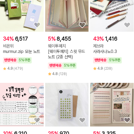
34%
6,517
5%
8,455
43%
1,416
비온뒤
웨이투페치
제브라
murmur.zip 모눈 노트
[웨이투페치] 스윗 무드
사라사나노0.3
노트 (2종 선택)
텐텐배송
5%쿠폰
텐텐배송
5%쿠폰
텐텐배송
5%쿠폰
4.9
(479)
4.9
(238)
4.8
(128)
10%
6,210
25%
970
5%
3,325