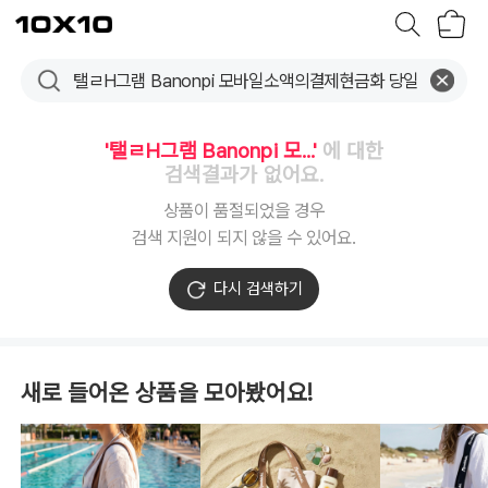
장
텐
바
바
구
이
니
텐
'탤ㄹH그램 Banonpi 모...'
에 대한
검색결과가 없어요.
상품이 품절되었을 경우
검색 지원이 되지 않을 수 있어요.
다시 검색하기
새로 들어온 상품을 모아봤어요!