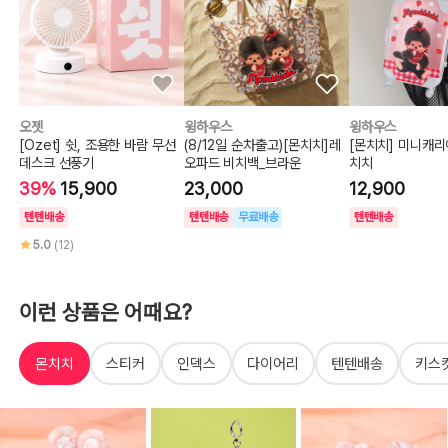
오젯
윙하우스
윙하우스
[Ozet] 쉿, 조용한 바람 무선
(8/12일 순차출고)[몬치치]레
[몬치치] 미니캐
데스크 선풍기
오파드 비치백_브라운
치치
39%
15,900
23,000
12,900
텐텐배송
텐텐배송
무료배송
텐텐배송
5.0
(12)
이런 상품은 어때요?
몬치치
스티커
인덱스
다이어리
텐텐배송
키스