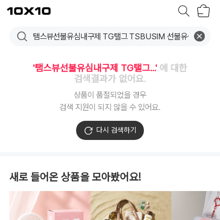
장
텐
바
바
구
이
니
텐
'탬스뷰선불유심내구제 TG탤그...'
에 대한
검색결과가 없어요.
상품이 품절되었을 경우
검색 지원이 되지 않을 수 있어요.
다시 검색하기
새로 들어온 상품을 모아봤어요!