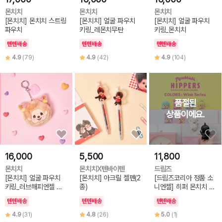
몬치치
몬치치
몬치치
[몬치치] 몬치치 스트링
[몬치치] 얼굴 파우치
[몬치치] 얼굴 파우치
파우치
키링_레몬치무탄
키링_몬치치
텐텐배송
텐텐배송
텐텐배송
4.9
(79)
4.9
(42)
4.9
(104)
16,000
5,500
11,800
몬치치
몬치치X텐바이텐
드림즈
[몬치치] 얼굴 파우치
[몬치치] 아크릴 젤펜(2
[드림즈코리아 정품 소
키링_러브해피엔젤 몬
종)
니엔젤] 히퍼 몬치치 컬
치치_걸
러즈 윙크
텐텐배송
텐텐배송
텐텐배송
4.9
(31)
4.8
(26)
5.0
(1)