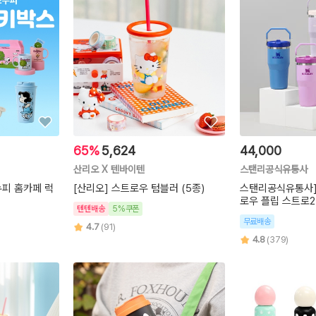
65%
5,624
44,000
산리오 X 텐바이텐
스탠리공식유통사
누피 홈카페 럭
[산리오] 스트로우 텀블러 (5종)
스탠리공식유통사
로우 플립 스트로2.
텐텐배송
5%쿠폰
무료배송
4.7
(91)
4.8
(379)