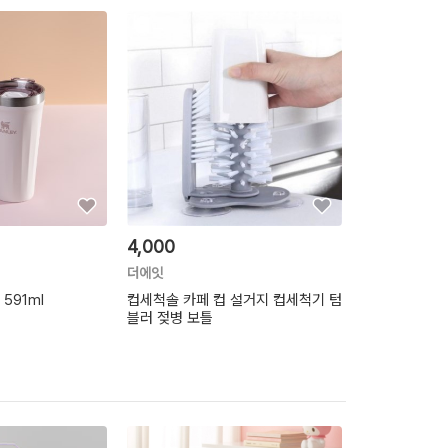
4,000
35,250
더에잇
굿즈스토어
591ml
컵세척솔 카페 컵 설거지 컵세척기 텀
[홍은]스텐 핸들
블러 젖병 보틀
무료배송