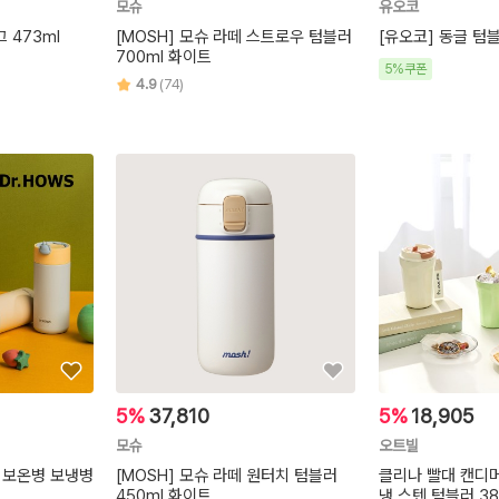
모슈
유오코
 473ml
[MOSH] 모슈 라떼 스트로우 텀블러
[유오코] 동글 텀블
700ml 화이트
5%쿠폰
4.9
(74)
5%
37,810
5%
18,905
모슈
오트빌
 보온병 보냉병
[MOSH] 모슈 라떼 원터치 텀블러
클리나 빨대 캔디
450ml 화이트
냉 스텐 텀블러 38