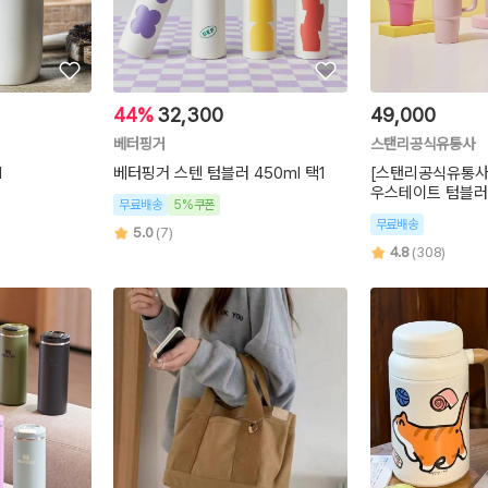
44%
32,300
49,000
베터핑거
스탠리공식유통사
l
베터핑거 스텐 텀블러 450ml 택1
[스탠리공식유통사]
우스테이트 텀블러 
무료배송
5%쿠폰
무료배송
5.0
(7)
4.8
(308)