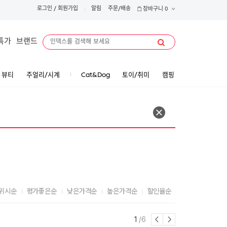
로그인
/
회원가입
알림
주문/배송
장바구니
0
특가
브랜드
뷰티
주얼리/시계
Cat&Dog
토이/취미
캠핑
위시순
평가좋은순
낮은가격순
높은가격순
할인율순
1
/6