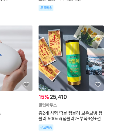
무료배송
15%
25,410
알럽하우스
스
총2개 시험 딱붙 텀블러 보온보냉 텀
블러 500ml(텀블러2+부적6장+선
무료배송