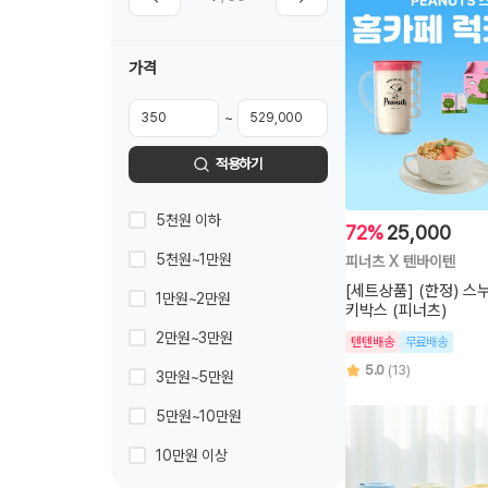
가격
~
적용하기
5천원 이하
72%
25,000
5천원~1만원
피너츠 X 텐바이텐
[세트상품] (한정) 스
1만원~2만원
키박스 (피너츠)
2만원~3만원
텐텐배송
무료배송
5.0
(13)
3만원~5만원
5만원~10만원
10만원 이상