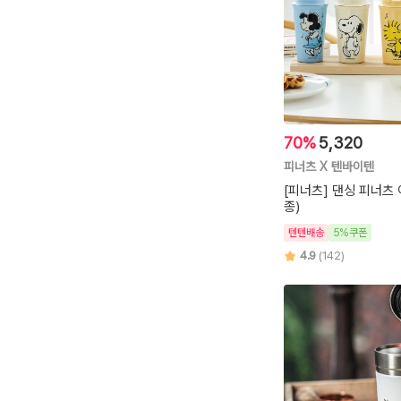
70%
5,320
피너츠 X 텐바이텐
[피너츠] 댄싱 피너츠 
종)
텐텐배송
5%쿠폰
4.9
(142)