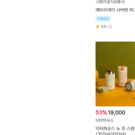
스탠리공식유통사
에브리데이 서버번 머그
무료배송
4.6
(3)
53%
19,000
닥터하우스
닥터하우스 뉴 주 스텐
(350ml/420ml)