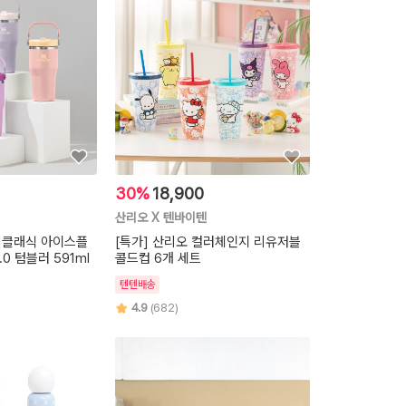
30%
18,900
산리오 X 텐바이텐
]클래식 아이스플
[특가] 산리오 컬러체인지 리유저블
0 텀블러 591ml
콜드컵 6개 세트
텐텐배송
4.9
(682)