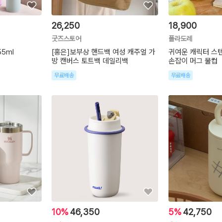
26,250
18,900
굿즈스토어
폴라도레
5ml
[홍은]보부상 핸드백 여성 캐주얼 가
귀여운 캐릭터 스텐
방 캔버스 토트백 데일리백
손잡이 머그 물컵
무료배송
무료배송
10%
46,350
5%
42,750