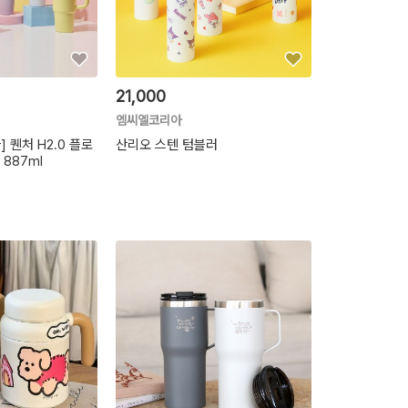
21,000
엠씨엘코리아
 퀜처 H2.0 플로
산리오 스텐 텀블러
887ml