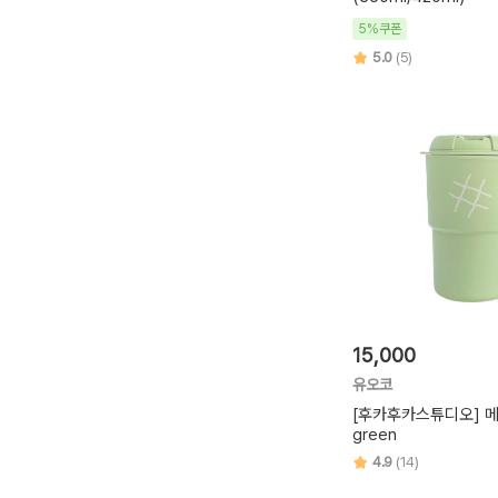
5%쿠폰
5.0
(5)
15,000
유오코
[후카후카스튜디오] 
green
4.9
(14)