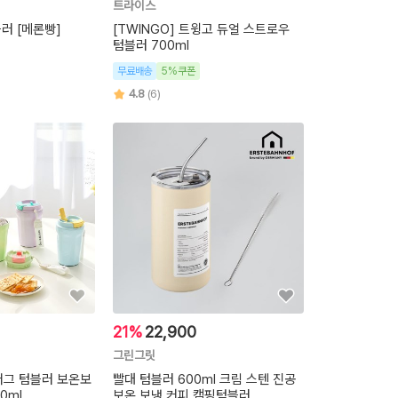
트라이스
러 [메론빵]
[TWINGO] 트윙고 듀얼 스트로우
텀블러 700ml
무료배송
5%쿠폰
4.8
(6)
21%
22,900
그린그릿
머그 텀블러 보온보
빨대 텀블러 600ml 크림 스텐 진공
0ml
보온 보냉 커피 캠핑텀블러