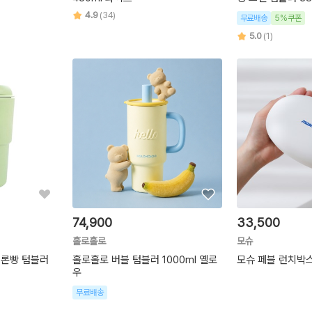
4.9
(34)
무료배송
5%쿠폰
5.0
(1)
74,900
33,500
홀로홀로
모슈
메론빵 텀블러
홀로홀로 버블 텀블러 1000ml 옐로
모슈 페블 런치박
우
무료배송