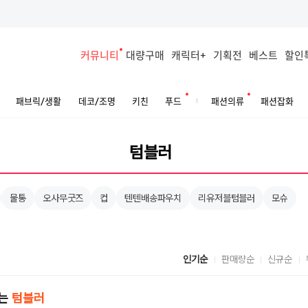
커뮤니티
대량구매
캐릭터+
기획전
베스트
할인
패브릭/생활
데코/조명
키친
푸드
패션의류
패션잡화
물통
오사무굿즈
컵
텐텐배송파우치
리유저블텀블러
모슈
인기순
판매량순
신규순
두는
텀블러