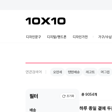
디자인문구
디지털/핸드폰
디자인가전
가구/수납
연관검색어
오덴세
텐텐배송
레고트
머그컵
총 9054개
필터
초기화
하루 종일 곁에 
배송