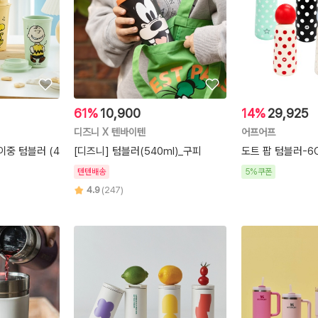
61%
10,900
14%
29,925
디즈니 X 텐바이텐
어프어프
이중 텀블러 (4
[디즈니] 텀블러(540ml)_구피
도트 팝 텀블러-6C
텐텐배송
5%쿠폰
4.9
(247)