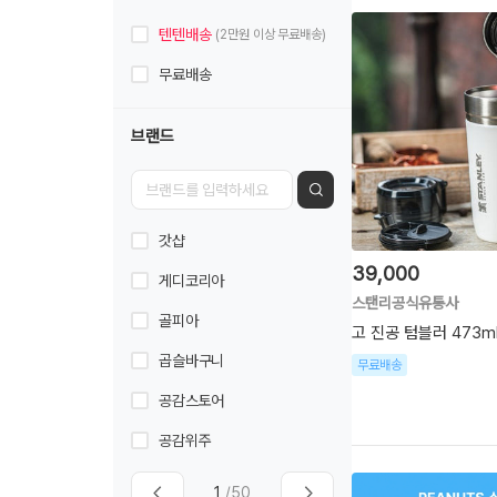
텐텐배송
(2만원 이상 무료배송)
무료배송
브랜드
갓샵
39,000
게디코리아
스탠리공식유통사
골피아
고 진공 텀블러 473m
곱슬바구니
무료배송
공감스토어
공감위주
1
/50