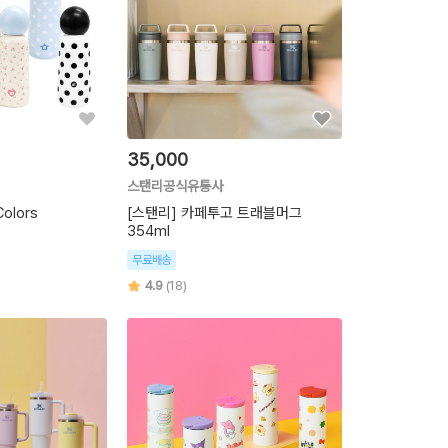
35,000
스탠리공식유통사
olors
[스탠리] 카페투고 트래블머그
354ml
무료배송
4.9
(18)