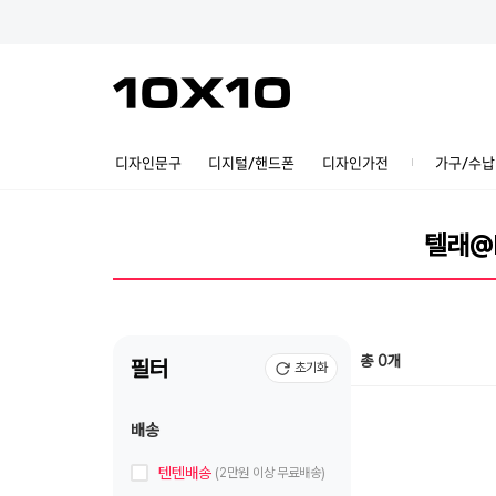
디자인문구
디지털/핸드폰
디자인가전
가구/수납
총 0개
필터
초기화
배송
텐텐배송
(2만원 이상 무료배송)