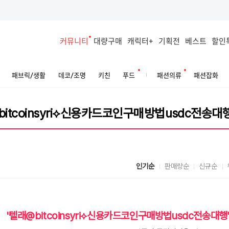
커뮤니티
대량구매
캐릭터+
기획전
베스트
할인
패브릭/생활
데코/조명
키친
푸드
패션의류
패션잡화
인기순
판매량순
신규순
'텔래@bitcoinsyri⟡신용카드코인구매방법usdc전송대행