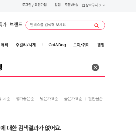
로그인
/
회원가입
알림
주문/배송
장바구니
0
특가
브랜드
뷰티
주얼리/시계
Cat&Dog
토이/취미
캠핑
위시순
평가좋은순
낮은가격순
높은가격순
할인율순
'
에 대한 검색결과가 없어요.