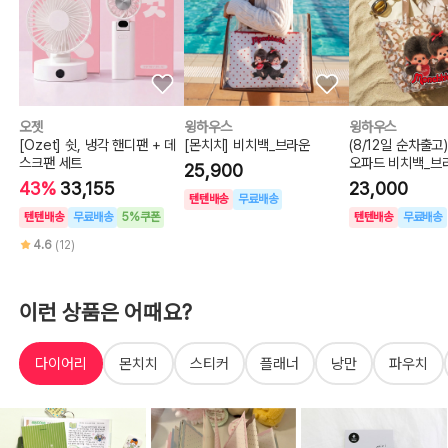
오젯
윙하우스
윙하우스
[Ozet] 쉿, 냉각 핸디팬 + 데
[몬치치] 비치백_브라운
(8/12일 순차출고
스크팬 세트
오파드 비치백_브
25,900
43%
33,155
23,000
텐텐배송
무료배송
텐텐배송
무료배송
5%쿠폰
텐텐배송
무료배송
4.6
(12)
이런 상품은 어때요?
다이어리
몬치치
스티커
플래너
낭만
파우치