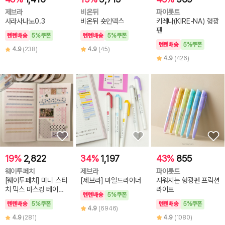
제브라
비온뒤
파이롯트
사라사나노0.3
비온뒤 숏인덱스
키레나(KIRE-NA) 형광
펜
텐텐배송
5%쿠폰
텐텐배송
5%쿠폰
텐텐배송
5%쿠폰
4.9
(238)
4.9
(45)
4.9
(426)
19%
2,822
34%
1,197
43%
855
웨이투페치
제브라
파이롯트
[웨이투페치] 미니 스티
[제브라] 마일드라이너
지워지는 형광펜 프릭션
치 믹스 마스킹 테이프
라이트
텐텐배송
5%쿠폰
(6종 선택)
텐텐배송
5%쿠폰
텐텐배송
5%쿠폰
4.9
(6946)
4.9
(281)
4.9
(1080)