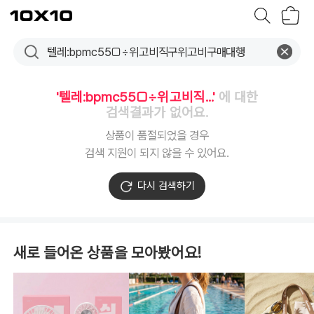
장
텐
바
바
구
이
니
텐
'텔레:bpmc55□÷위고비직...'
에 대한
검색결과가 없어요.
상품이 품절되었을 경우
검색 지원이 되지 않을 수 있어요.
다시 검색하기
새로 들어온 상품을 모아봤어요!