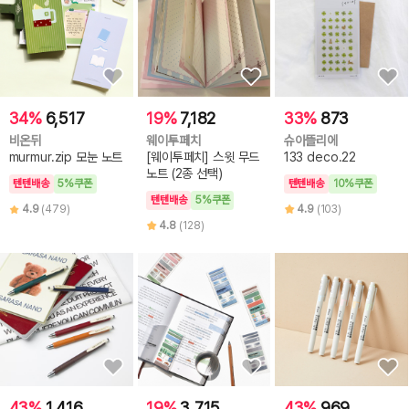
34%
6,517
19%
7,182
33%
873
비온뒤
웨이투페치
슈아뜰리에
murmur.zip 모눈 노트
[웨이투페치] 스윗 무드
133 deco.22
노트 (2종 선택)
텐텐배송
5%쿠폰
텐텐배송
10%쿠폰
텐텐배송
5%쿠폰
4.9
(479)
4.9
(103)
4.8
(128)
43%
1,416
19%
3,715
43%
969