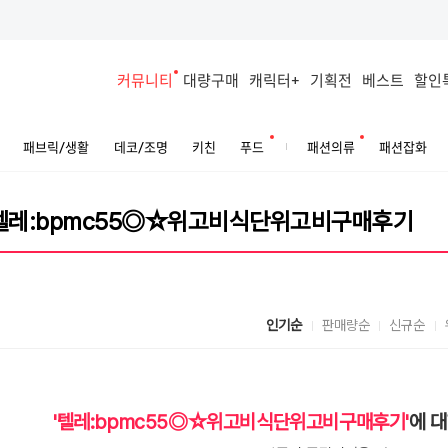
커뮤니티
대량구매
캐릭터+
기획전
베스트
할인
패브릭/생활
데코/조명
키친
푸드
패션의류
패션잡화
인기순
판매량순
신규순
'텔레:bpmc55◎☆위고비식단위고비구매후기'
에 