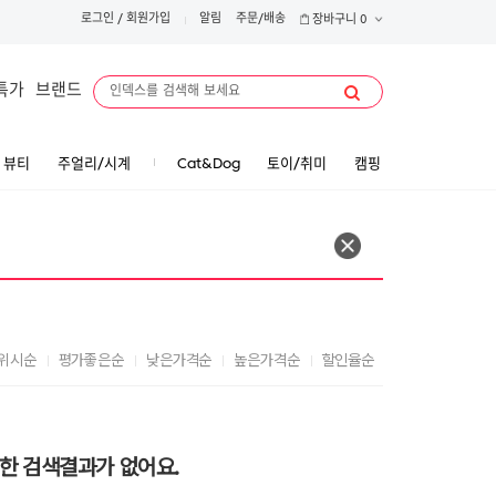
로그인
/
회원가입
알림
주문/배송
장바구니
0
특가
브랜드
뷰티
주얼리/시계
Cat&Dog
토이/취미
캠핑
위시순
평가좋은순
낮은가격순
높은가격순
할인율순
대한 검색결과가 없어요.