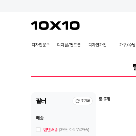
디자인문구
디지털/핸드폰
디자인가전
가구/수납
총 0개
필터
초기화
배송
텐텐배송
(2만원 이상 무료배송)