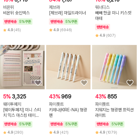
비온뒤
제브라
워너디스
비온뒤 숏인덱스
[제브라] 마일드라이너
빼빼 한글 미니 키스컷
마테
텐텐배송
5%쿠폰
텐텐배송
5%쿠폰
텐텐배송
4.9
(45)
4.9
(6946)
4.9
(607)
5%
3,325
43%
969
43%
855
웨이투페치
파이롯트
파이롯트
[웨이투페치] 미니 스티
키레나(KIRE-NA) 형광
지워지는 형광펜 프릭션
치 믹스 마스킹 테이프
펜
라이트
(6종 선택)
텐텐배송
5%쿠폰
텐텐배송
5%쿠폰
텐텐배송
5%쿠폰
4.9
(280)
4.9
(421)
4.9
(1079)