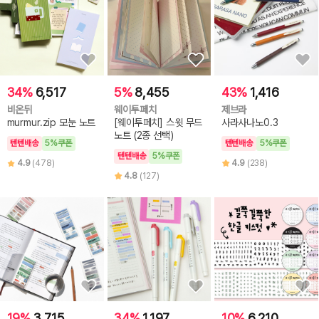
34%
6,517
5%
8,455
43%
1,416
비온뒤
웨이투페치
제브라
murmur.zip 모눈 노트
[웨이투페치] 스윗 무드
사라사나노0.3
노트 (2종 선택)
텐텐배송
5%쿠폰
텐텐배송
5%쿠폰
텐텐배송
5%쿠폰
4.9
(478)
4.9
(238)
4.8
(127)
19%
3,715
34%
1,197
10%
6,210