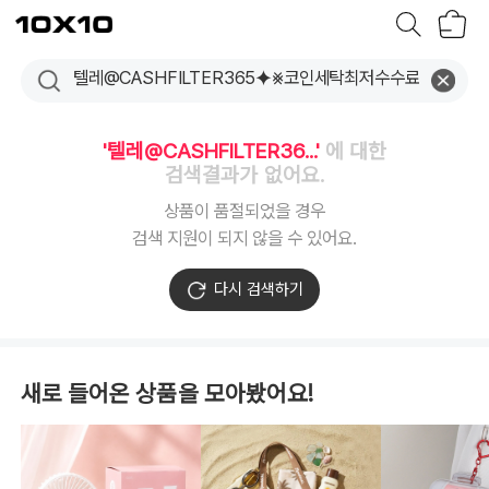
장
텐
바
바
구
이
니
텐
'텔레@CASHFILTER36...'
에 대한
검색결과가 없어요.
상품이 품절되었을 경우
검색 지원이 되지 않을 수 있어요.
다시 검색하기
새로 들어온 상품을 모아봤어요!