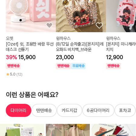
오젯
윙하우스
윙하우스
[Ozet] 쉿, 조용한 바람 무선
(8/12일 순차출고)[몬치치]레
[몬치치] 미니캐
데스크 선풍기
오파드 비치백_브라운
치치
39%
15,900
23,000
12,900
텐텐배송
텐텐배송
무료배송
텐텐배송
5.0
(12)
이런 상품은 어때요?
다이어리
텐텐배송
카드지갑
6공다이어리
포차코