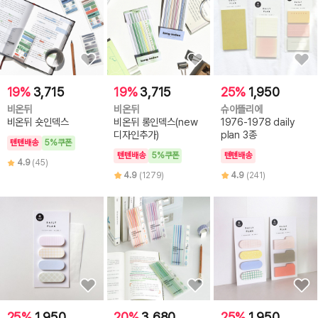
19%
3,715
19%
3,715
25%
1,950
비온뒤
비온뒤
슈아뜰리에
비온뒤 숏인덱스
비온뒤 롱인덱스(new
1976-1978 daily
디자인추가)
plan 3종
텐텐배송
5%쿠폰
텐텐배송
5%쿠폰
텐텐배송
4.9
(45)
4.9
(1279)
4.9
(241)
25%
1,950
20%
3,680
25%
1,950