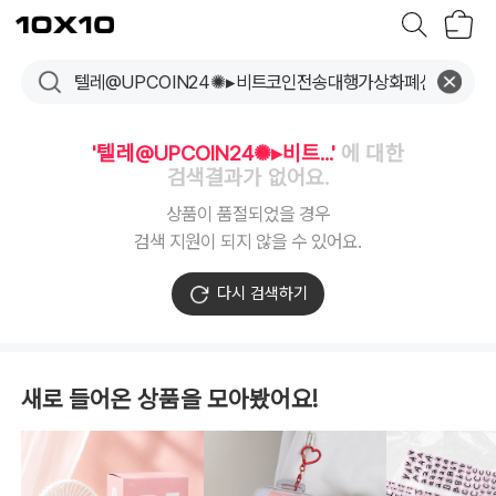
장
텐
바
바
구
이
니
텐
'텔레@UPCOIN24✺▸비트...'
에 대한
검색결과가 없어요.
상품이 품절되었을 경우
검색 지원이 되지 않을 수 있어요.
다시 검색하기
새로 들어온 상품을 모아봤어요!