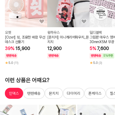
오젯
윙하우스
밀디블랙
[Ozet] 쉿, 조용한 바람 무선
[몬치치] 미니캐리어파우치_몬
그림판 마우스 영
데스크 선풍기
치치
30mmX5M 무광
프
39%
15,900
12,900
5%
7,600
텐텐배송
텐텐배송
텐텐배송
5%쿠폰
5.0
(11)
5.0
(3)
이런 상품은 어때요?
인덱스
텐텐배송
몬치치
다이어리
폰케이스
씰