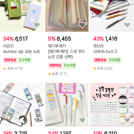
34%
6,517
5%
8,455
43%
1,416
비온뒤
웨이투페치
제브라
murmur.zip 모눈 노트
[웨이투페치] 스윗 무드
사라사나노0.3
노트 (2종 선택)
텐텐배송
5%쿠폰
텐텐배송
5%쿠폰
텐텐배송
5%쿠폰
4.9
(478)
4.9
(238)
4.8
(127)
19%
3,715
34%
1,197
10%
6,210