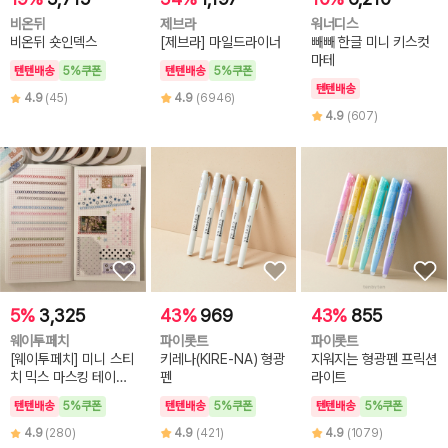
비온뒤
제브라
워너디스
비온뒤 숏인덱스
[제브라] 마일드라이너
빼빼 한글 미니 키스컷
마테
텐텐배송
5%쿠폰
텐텐배송
5%쿠폰
텐텐배송
4.9
(45)
4.9
(6946)
4.9
(607)
5%
3,325
43%
969
43%
855
웨이투페치
파이롯트
파이롯트
[웨이투페치] 미니 스티
키레나(KIRE-NA) 형광
지워지는 형광펜 프릭션
치 믹스 마스킹 테이프
펜
라이트
(6종 선택)
텐텐배송
5%쿠폰
텐텐배송
5%쿠폰
텐텐배송
5%쿠폰
4.9
(280)
4.9
(421)
4.9
(1079)