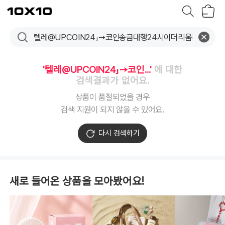
장
텐
바
바
구
이
니
텐
'텔레@UPCOIN24」➙코인...'
에 대한
검색결과가 없어요.
상품이 품절되었을 경우
검색 지원이 되지 않을 수 있어요.
다시 검색하기
새로 들어온 상품을 모아봤어요!