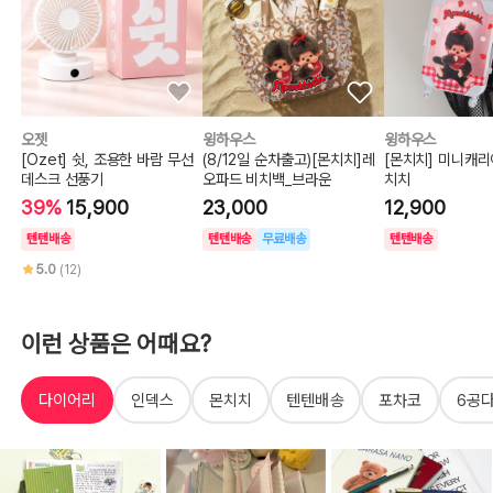
오젯
윙하우스
윙하우스
[Ozet] 쉿, 조용한 바람 무선
(8/12일 순차출고)[몬치치]레
[몬치치] 미니캐
데스크 선풍기
오파드 비치백_브라운
치치
39%
15,900
23,000
12,900
텐텐배송
텐텐배송
무료배송
텐텐배송
5.0
(12)
이런 상품은 어때요?
다이어리
인덱스
몬치치
텐텐배송
포차코
6공