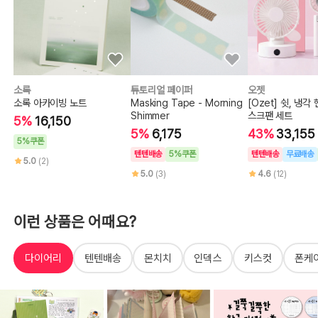
소록
튜토리얼 페이퍼
오젯
소록 아카이빙 노트
Masking Tape - Morning
[Ozet] 쉿, 냉각
Shimmer
스크팬 세트
5%
16,150
5%
6,175
43%
33,155
5%쿠폰
텐텐배송
5%쿠폰
텐텐배송
무료배송
5.0
(2)
5.0
(3)
4.6
(12)
이런 상품은 어때요?
다이어리
텐텐배송
몬치치
인덱스
키스컷
폰케