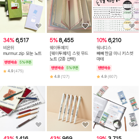
34%
6,517
5%
8,455
10%
6,210
비온뒤
웨이투페치
워너디스
murmur.zip 모눈 노트
[웨이투페치] 스윗 무드
빼빼 한글 미니 키스컷
노트 (2종 선택)
마테
텐텐배송
5%쿠폰
텐텐배송
5%쿠폰
텐텐배송
4.9
(475)
4.8
(127)
4.9
(607)
43%
1,416
43%
969
19%
3,715