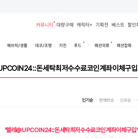
커뮤니티
대량구매
캐릭터+
기획전
베스트
할인
패브릭/생활
데코/조명
키친
푸드
패션의류
패션잡화
인기순
판매량순
신규순
'텔레@UPCOIN24::돈세탁최저수수료코인계좌이체구입'