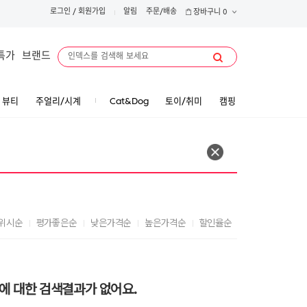
로그인
/
회원가입
알림
주문/배송
장바구니
0
특가
브랜드
뷰티
주얼리/시계
Cat&Dog
토이/취미
캠핑
위시순
평가좋은순
낮은가격순
높은가격순
할인율순
에 대한 검색결과가 없어요.