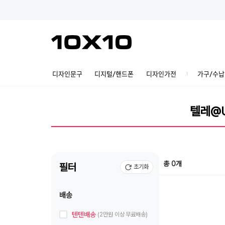
디자인문구
디지털/핸드폰
디자인가전
가구/수납
총 0개
필터
초기화
배송
텐텐배송
(2만원 이상 무료배송)