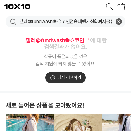
장
텐
바
바
구
이
니
텐
'텔레@fundwash✺♢코인...'
에 대한
검색결과가 없어요.
상품이 품절되었을 경우
검색 지원이 되지 않을 수 있어요.
다시 검색하기
새로 들어온 상품을 모아봤어요!