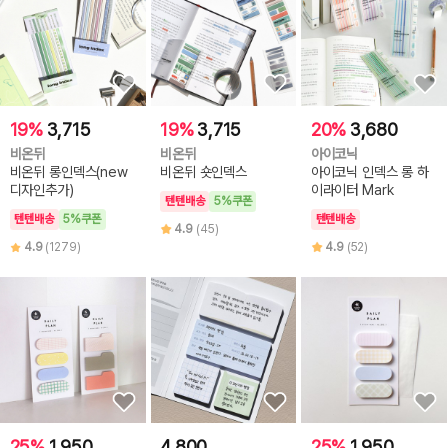
19%
3,715
19%
3,715
20%
3,680
비온뒤
비온뒤
아이코닉
비온뒤 롱인덱스(new
비온뒤 숏인덱스
아이코닉 인덱스 롱 하
디자인추가)
이라이터 Mark
텐텐배송
5%쿠폰
텐텐배송
5%쿠폰
텐텐배송
4.9
(45)
4.9
(1279)
4.9
(52)
25%
1,950
4,800
25%
1,950