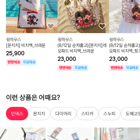
윙하우스
윙하우스
윙하우스
[몬치치] 비치백_브라운
(8/12일 순차출고)[몬치치]레
(8/12일 순차출고
오파드 비치백_브라운
오파드 비치백_핑
25,900
23,000
23,000
텐텐배송
무료배송
텐텐배송
무료배송
텐텐배송
무료배송
이런 상품은 어때요?
인덱스
몬치치
다이어리
스티커
스누피
도혜고