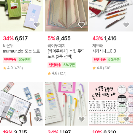
34%
6,517
5%
8,455
43%
1,416
비온뒤
웨이투페치
제브라
murmur.zip 모눈 노트
[웨이투페치] 스윗 무드
사라사나노0.3
노트 (2종 선택)
텐텐배송
5%쿠폰
텐텐배송
5%쿠폰
텐텐배송
5%쿠폰
4.9
(478)
4.9
(238)
4.8
(127)
19%
3,715
34%
1,197
10%
6,210