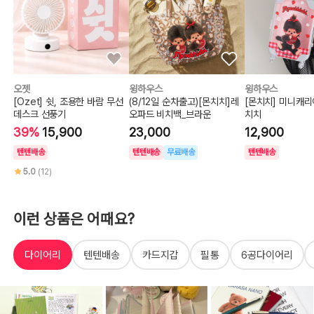
오젯
윙하우스
윙하우스
[Ozet] 쉿, 조용한 바람 무선
(8/12일 순차출고)[몬치치]레
[몬치치] 미니캐
데스크 선풍기
오파드 비치백_브라운
치치
39%
15,900
23,000
12,900
텐텐배송
텐텐배송
무료배송
텐텐배송
5.0
(12)
이런 상품은 어때요?
다이어리
텐텐배송
카드지갑
필통
6공다이어리