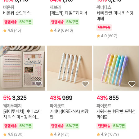
비온뒤
제브라
워너디스
비온뒤 숏인덱스
[제브라] 마일드라이너
빼빼 한글 미니 키스컷
마테
텐텐배송
5%쿠폰
텐텐배송
5%쿠폰
텐텐배송
4.9
(45)
4.9
(6946)
4.9
(607)
5%
3,325
43%
969
43%
855
웨이투페치
파이롯트
파이롯트
[웨이투페치] 미니 스티
키레나(KIRE-NA) 형광
지워지는 형광펜 프릭션
치 믹스 마스킹 테이프
펜
라이트
(6종 선택)
텐텐배송
5%쿠폰
텐텐배송
5%쿠폰
텐텐배송
5%쿠폰
4.9
(280)
4.9
(421)
4.9
(1079)