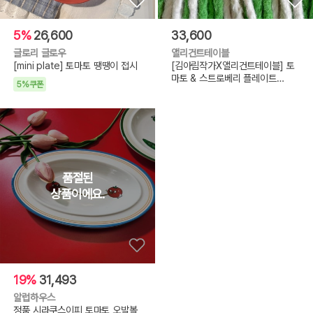
5%
26,600
33,600
글로리 글로우
앨리건트테이블
[mini plate] 토마토 땡땡이 접시
[김아림작가X앨리건트테이블] 토
마토 & 스트로베리 플레이트
5%쿠폰
3color
19%
31,493
알럽하우스
정품 시라쿠스이피 토마토 오발볼