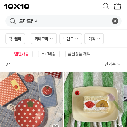
장
텐
바
바
구
이
니
텐
필터
카테고리
브랜드
가격
텐텐배송
무료배송
품절상품 제외
3개
인기순