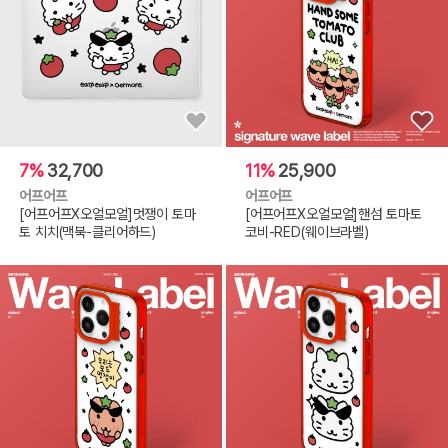
7%
32,700
11%
25,900
어프어프
어프어프
[어프어프X오얼모얼]멋쟁이 토마
[어프어프X오얼모얼]핸섬 토마토
토 치치(맥북-클리어하드)
코비-RED(웨이브라벨)