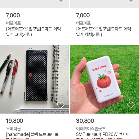
7,000
7,000
어프어프
어프어프
[어프어프X오얼모얼]토마토 이먹
[어프어프X오얼모얼]토마토 이먹
일케 코비(키링)
일케 치치(키링)
19,800
30,800
오버더문
이레케이스앤굿즈
[handmade]블랙 도트 토마토
SMT 토마토마 PD20W 맥세이