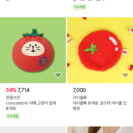
5%쿠폰
34%
7,714
7,000
콘콤브르
아이돌룩
concombre 야채 고양이 달마
아이돌룩 토마토 코스터 아이돌 인
토마토
형옷
5%쿠폰