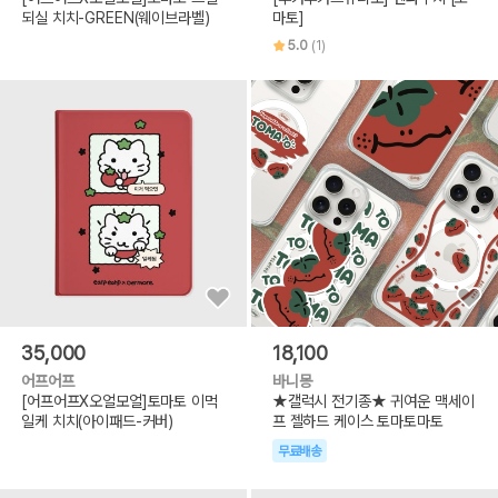
되실 치치-GREEN(웨이브라벨)
마토]
5.0
(1)
35,000
18,100
어프어프
바니몽
[어프어프X오얼모얼]토마토 이먹
★갤럭시 전기종★ 귀여운 맥세이
일케 치치(아이패드-커버)
프 젤하드 케이스 토마토마토
무료배송