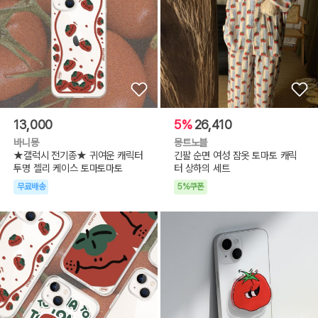
13,000
5%
26,410
바니몽
몽트노블
★갤럭시 전기종★ 귀여운 캐릭터
긴팔 순면 여성 잠옷 토마토 캐릭
투명 젤리 케이스 토마토마토
터 상하의 세트
무료배송
5%쿠폰