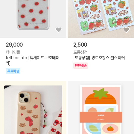
29,000
2,500
더나인몰
도롱상점
felt tomato [맥세이프 보조배터
[도롱상점] 방토호캉스 씰스티커
리]
텐텐배송
무료배송