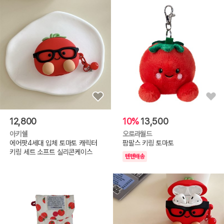
12,800
10%
13,500
아키쉘
오로라월드
에어팟4세대 입체 토마토 캐릭터
팜팔스 키링 토마토
키링 세트 소프트 실리콘케이스
텐텐배송