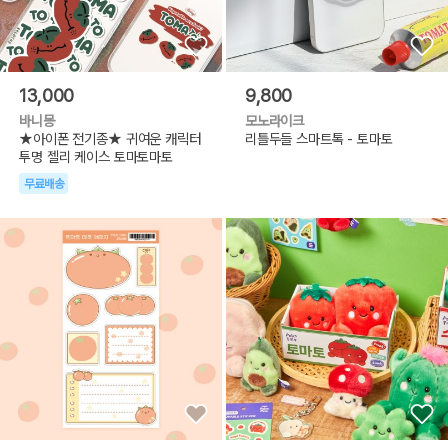
13,000
9,800
바니몽
모노라이크
★아이폰 전기종★ 귀여운 캐릭터
리틀두들 스마트톡 - 토마토
투명 젤리 케이스 토마토마토
무료배송