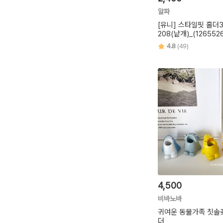
알파
[유니] 스타일핏 홀더3
208(낱개)_(126552
4.8
(49)
4,500
비바노바
귀여운 동물가족 칫솔
더