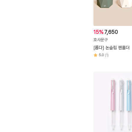
15%
7,650
호사문구
[롭다] 논슬립 펜홀더
5.0
(1)