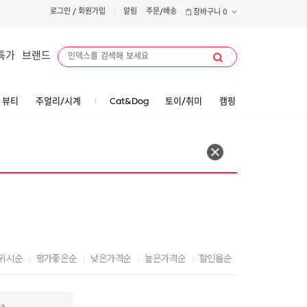
로그인
/
회원가입
알림
주문/배송
장바구니
0
특가
브랜드
뷰티
주얼리/시계
Cat&Dog
토이/취미
캠핑
위시순
평가좋은순
낮은가격순
높은가격순
할인율순