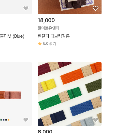
18,000
알더블유앤티
더M (Blue)
펜갈피 패브릭필통
5.0
(57)
8,000