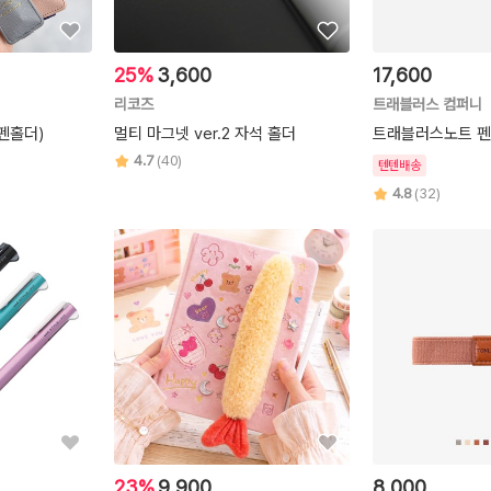
25%
3,600
17,600
리코즈
트래블러스 컴퍼니
펜홀더)
멀티 마그넷 ver.2 자석 홀더
트래블러스노트 펜홀
4.7
(40)
텐텐배송
4.8
(32)
23%
9,900
8,000