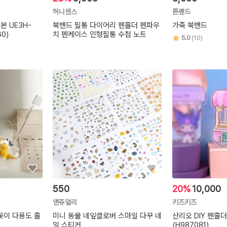
허니센스
톤랜드
본 UE3H-
북밴드 필통 다이어리 펜홀더 펜파우
가죽 북밴드
60)
치 펜케이스 인형필통 수첩 노트
5.0
(10)
550
20%
10,000
앤쥬얼리
키즈키즈
꽂이 다용도 홀
미니 동물 네잎클로버 스마일 다꾸 네
산리오 DIY 펜홀
일 스티커
(H987081)