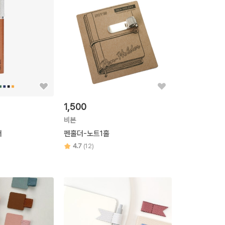
1,500
비본
더
펜홀더-노트1홀
4.7
(12)