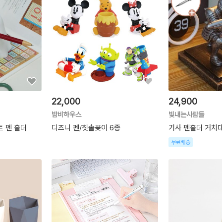
22,000
24,900
밤비하우스
빛내는사람들
 펜 홀더
디즈니 펜/칫솔꽂이 6종
기사 펜홀더 거치
무료배송