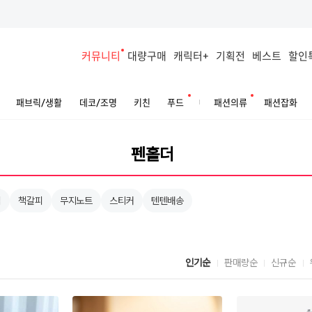
커뮤니티
대량구매
캐릭터+
기획전
베스트
할인
패브릭/생활
데코/조명
키친
푸드
패션의류
패션잡화
립
책갈피
무지노트
스티커
텐텐배송
인기순
판매량순
신규순