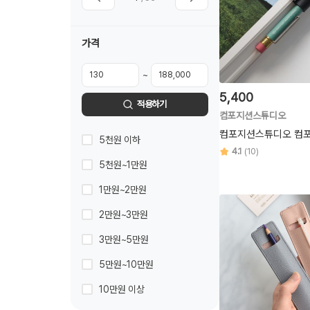
가격
~
5,400
적용하기
컴포지션스튜디오
컴포지션스튜디오 컴포
5천원 이하
4.1
(10)
5천원~1만원
1만원~2만원
2만원~3만원
3만원~5만원
5만원~10만원
10만원 이상