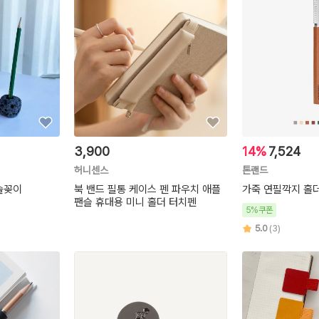
3,900
14%
7,524
허니센스
톤랜드
솔꽂이
북 밴드 필통 케이스 펜 파우치 애플
가죽 연필깍지 홀
팬슬 휴대용 미니 홀더 터치펜
5%쿠폰
5.0
(3)