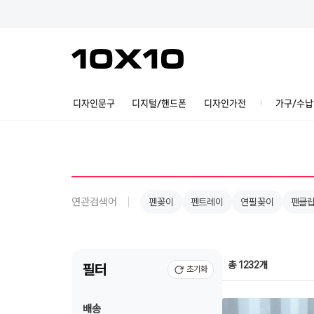
디자인문구
디지털/핸드폰
디자인가전
가구/수납
연관검색어
펜꽂이
펜트레이
연필꽂이
펜클
총 1232개
필터
초기화
배송