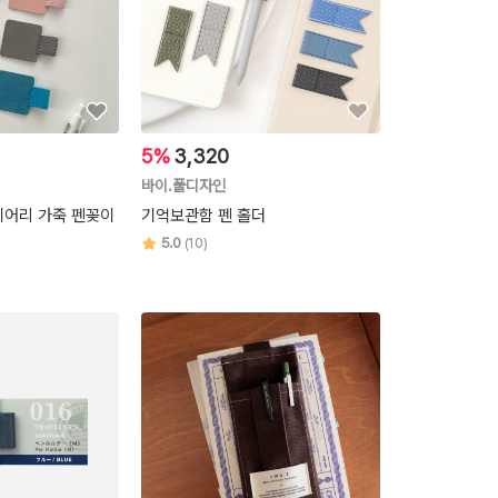
5%
3,320
바이.풀디자인
이어리 가죽 펜꽂이
기억보관함 펜 홀더
5.0
(10)