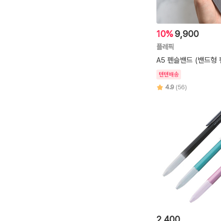
10%
9,900
플레픽
A5 펜슬밴드 (밴드형 
텐텐배송
4.9
(56)
2,400