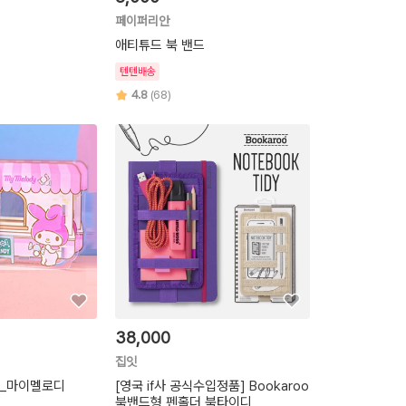
페이퍼리안
애티튜드 북 밴드
텐텐배송
4.8
(68)
38,000
집잇
더_마이멜로디
[영국 if사 공식수입정품] Bookaroo
북밴드형 펜홀더 북타이디