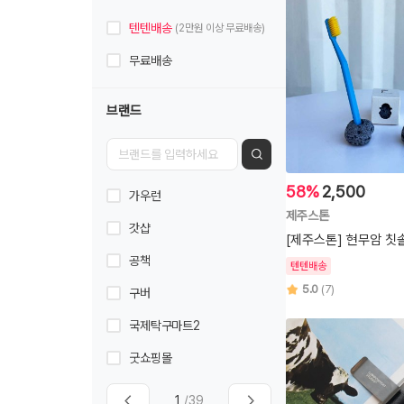
텐텐배송
(2만원 이상 무료배송)
무료배송
브랜드
58%
2,500
가우런
제주스톤
갓샵
[제주스톤] 현무암 칫
공책
텐텐배송
5.0
(7)
구버
국제탁구마트2
굿쇼핑몰
1
/39