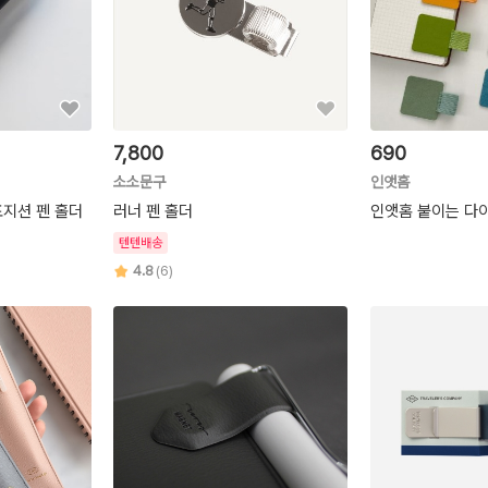
7,800
690
소소문구
인앳홈
지션 펜 홀더
러너 펜 홀더
인앳홈 붙이는 다
텐텐배송
4.8
(6)