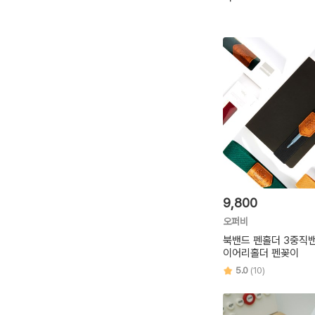
9,800
오퍼비
북밴드 펜홀더 3중직밴
이어리홀더 펜꽂이
5.0
(10)