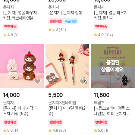
몬치치
몬치치
몬치치
[몬치치] 얼굴 파우치
[몬치치] 몬치치 필통
[몬치치] 얼굴 파우치
키링_러브해피엔젤 몬
키링_몬치치
텐텐배송
무료배송
치치_걸
텐텐배송
텐텐배송
5.0
(44)
4.9
(31)
4.9
(104)
14,000
5,500
11,800
몬치치
몬치치X텐바이텐
드림즈
[몬치치] 미니 사각 파
[몬치치] 아크릴 젤펜(2
[드림즈코리아 정품 소
우치 키링 (5종)
종)
니엔젤] 히퍼 몬치치 컬
러즈 윙크
텐텐배송
텐텐배송
텐텐배송
5.0
(14)
4.8
(26)
5.0
(1)