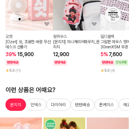
오젯
윙하우스
밀디블랙
[Ozet] 쉿, 조용한 바람 무선
[몬치치] 미니캐리어파우치_몬
그림판 마우스 영
데스크 선풍기
치치
30mmX5M 무광
프
39%
15,900
12,900
5%
7,600
텐텐배송
텐텐배송
텐텐배송
5%쿠폰
5.0
(11)
5.0
(4)
이런 상품은 어때요?
몬치치
인덱스
다이어리
텐텐배송
폰케이스
에