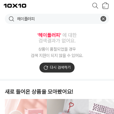
장
텐
바
바
구
이
니
텐
'헤이플러피'
에 대한
검색결과가 없어요.
상품이 품절되었을 경우
검색 지원이 되지 않을 수 있어요.
다시 검색하기
새로 들어온 상품을 모아봤어요!