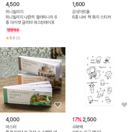
4,500
1,600
위니빌리지
감성아트몰
위니빌리지 나란히 컬러위니미 6
6종 나비 책 화지 스티커
종 다이컷 글리터 마스킹테이프
텐텐배송
5.0
(3)
4,000
17%
2,500
머스터
수화백