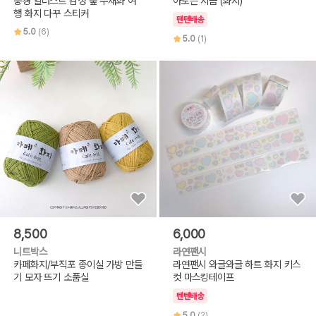
풍경 일러스트 감성 숲 수채화 여
아토는 지금 (화지)
행 화지 다꾸 스티커
텐텐배송
5.0
(6)
5.0
(1)
8,500
6,000
니트박스
라연팬시
카페화지/부직포 종이실 가방 만들
라연팬시 와글와글 하트 화지 키스
기 모자 뜨기 소품실
컷 마스킹테이프
텐텐배송
5.0
(2)