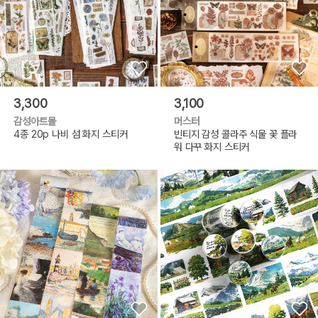
3,300
3,100
감성아트몰
머스터
4종 20p 나비 섬 화지 스티커
빈티지 감성 콜라주 식물 꽃 플라
워 다꾸 화지 스티커