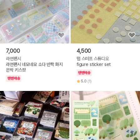
7,000
4,500
라연팬시
탭 스터프 스튜디오
라연팬시 네모네모 소다 반짝 화지
figure sticker set
은박 키스컷
텐텐배송
텐텐배송
5.0
(1)