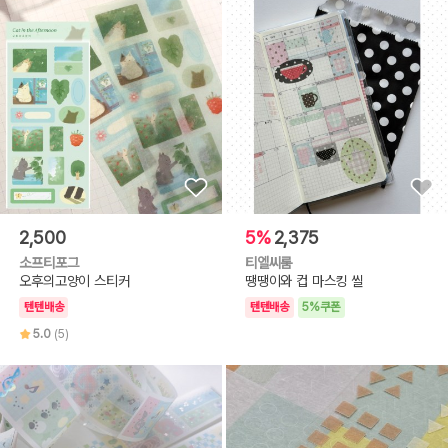
2,500
5%
2,375
소프티포그
티엘씨룸
오후의고양이 스티커
땡땡이와 컵 마스킹 씰
텐텐배송
텐텐배송
5%쿠폰
5.0
(5)