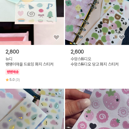
2,800
2,600
뉴디
수앙스튜디오
땡땡이마을 드로잉 화지 스티커
수앙스튜디오 당고 화지 스티커
텐텐배송
5.0
(3)