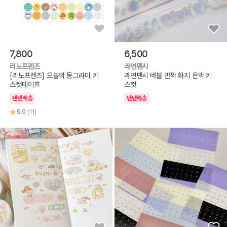
7,800
6,500
리노프렌즈
라연팬시
[리노프렌즈] 오늘의 동그라미 키
라연팬시 버블 반짝 화지 은박 키
스컷테이프
스컷
텐텐배송
텐텐배송
5.0
(11)