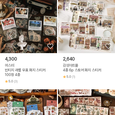
4,300
2,640
머스터
감성아트몰
빈티지 라벨 우표 화지 스티커
4종 6p 스토어 화지 스티커
100장 4종
5.0
(1)
5.0
(3)