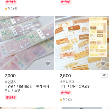
텐텐배송
텐텐배송
5.0
(4)
7,000
2,500
AD
라연팬시
소프티포그
라연팬시 네모네모 핑크 반짝 화지
마테스티커-따끈한오후
은박 키스컷
텐텐배송
텐텐배송
5.0
(2)