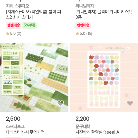
지제 스튜디오
위니빌리지
[지제스튜디오x티엘씨룸] 썸머 피
(위니빌리지) 글리터 위니미키스컷
스2 화지 스티커
3종
텐텐배송
5%쿠폰
텐텐배송
5.0
(2)
5.0
(15)
2,500
2,200
소프티포그
문구대학
마테스티커-나무의기억
사진학과 촬영실습 seal A