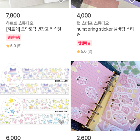
7,800
4,000
하트쉽 스튜디오
탭 스터프 스튜디오
[하트쉽] 토닥토닥 반창고 키스컷
numbering sticker 넘버링 스티
커
텐텐배송
텐텐배송
5.0
(5)
5.0
(3)
6,000
2,600