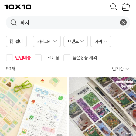
장
텐
바
바
구
이
니
텐
필터
카테고리
브랜드
가격
텐텐배송
무료배송
품절상품 제외
89개
인기순