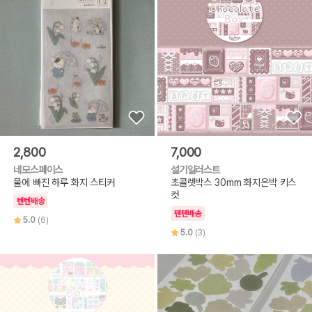
2,800
7,000
네모스페이스
설기일러스트
물에 빠진 하루 화지 스티커
초콜렛박스 30mm 화지은박 키스
컷
텐텐배송
텐텐배송
5.0
(6)
5.0
(3)