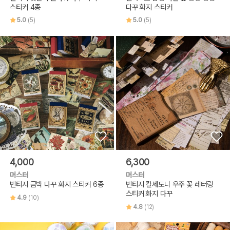
스티커 4종
다꾸 화지 스티커
5.0
(5)
5.0
(5)
4,000
6,300
머스터
머스터
빈티지 금박 다꾸 화지 스티커 6종
빈티지 칼세도니 우주 꽃 레터링
스티커 화지 다꾸
4.9
(10)
4.8
(12)