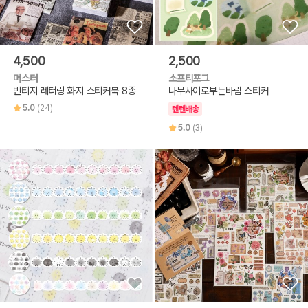
4,500
2,500
머스터
소프티포그
빈티지 레터링 화지 스티커북 8종
나무사이로부는바람 스티커
5.0
(24)
텐텐배송
5.0
(3)