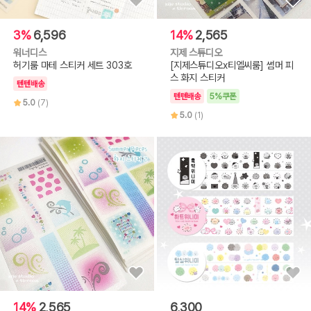
3%
6,596
14%
2,565
워너디스
지제 스튜디오
허기룸 마테 스티커 세트 303호
[지제스튜디오x티엘씨룸] 썸머 피
스 화지 스티커
텐텐배송
텐텐배송
5%쿠폰
5.0
(7)
5.0
(1)
14%
2,565
6,300