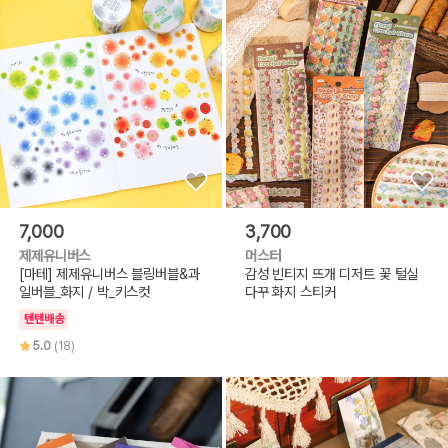
7,000
3,700
제제유니버스
머스터
[마테] 제제유니버스 블링버블&과
감성 빈티지 뜨개 디저트 꽃 털실
일버블_화지 / 박_키스컷
다꾸 화지 스티커
텐텐배송
5.0
(18)