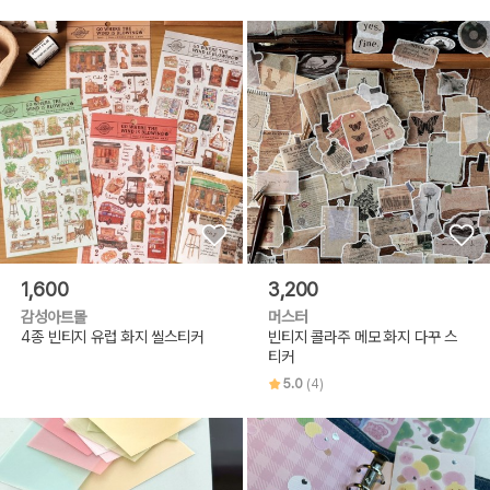
1,600
3,200
감성아트몰
머스터
4종 빈티지 유럽 화지 씰스티커
빈티지 콜라주 메모 화지 다꾸 스
티커
5.0
(4)