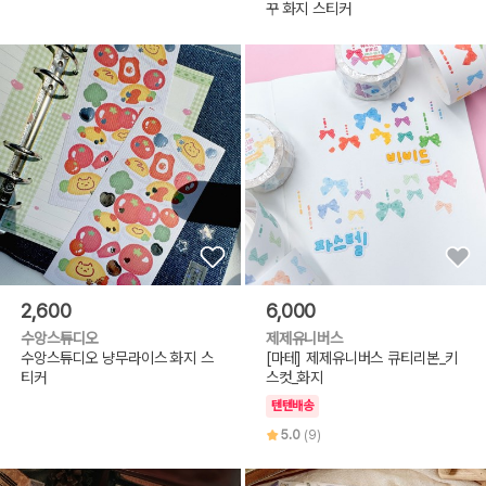
꾸 화지 스티커
2,600
6,000
수앙스튜디오
제제유니버스
수앙스튜디오 냥무라이스 화지 스
[마테] 제제유니버스 큐티리본_키
티커
스컷_화지
텐텐배송
5.0
(9)