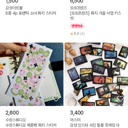
1,500
6,500
감성아트몰
또또프렌즈
6종 4p 로맨틱 소녀 화지 스티커
[또또프렌즈] 화지 가을 낙엽 키스
컷
텐텐배송
5.0
(4)
2,600
3,400
수앙스튜디오
머스터
수앙스튜디오 메론빵 화지 스티커
감성 인스타 사진 필름 프레임 다