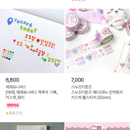
6,800
7,000
제제유니버스
스누즈키튼즈
[마테] 제제유니버스 하루의 기록_
스누즈키튼즈 메이드Rx 은박화지
키스컷_화지
키스컷 롤스티커 (30mm)
텐텐배송
5.0
(72)