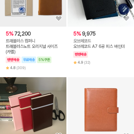
5%
72,200
5%
9,975
트래블러스 컴퍼니
오브레코드
트래블러스노트 오리지널 사이즈
오브레코드 A7 6공 피스 바인더
(카멜)
텐텐배송
텐텐배송
무료배송
5%쿠폰
4.9
(32)
4.8
(309)