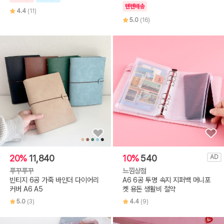
텐텐배송
4.4
(11)
5.0
(16)
20%
11,840
10%
540
AD
푸꾸푸꾸
느낌상점
빈티지 6공 가죽 바인더 다이어리
A6 6공 투명 속지 지퍼백 머니포
커버 A6 A5
켓 용돈 생활비 절약
5.0
(3)
4.4
(9)