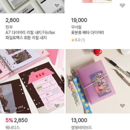
2,800
19,000
한주
무아필
A7 다이어리 리필 내지 Filofax
꽃분홍 베타 다이어리
파일로팩스 호환 리필 내지
5.0
(1)
5%
2,850
13,000
워너디스
썸띵비러브드