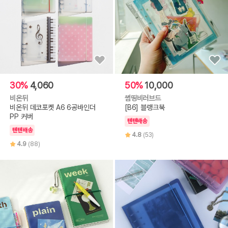
30%
4,060
50%
10,000
비온뒤
썸띵비러브드
비온뒤 데코포켓 A6 6공바인더
[B6] 블랭크북
PP 커버
텐텐배송
텐텐배송
4.8
(53)
4.9
(88)