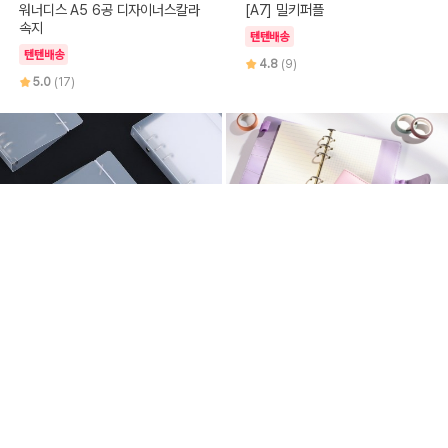
워너디스 A5 6공 디자이너스칼라
[A7] 밀키퍼플
속지
텐텐배송
텐텐배송
4.8
(9)
5.0
(17)
10%
4,950
25%
9,600
워너디스
푸꾸푸꾸
워너디스 A6 6공 PP 바인더 커버
6공 마카롱 다이어리 커버
4.8
(85)
텐텐배송