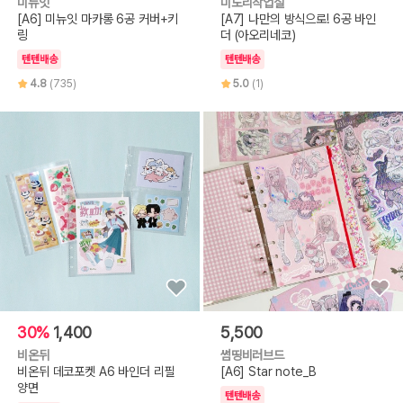
미뉴잇
미도리작업실
[A6] 미뉴잇 마카롱 6공 커버+키
[A7] 나만의 방식으로! 6공 바인
링
더 (아오리네코)
텐텐배송
텐텐배송
4.8
(735)
5.0
(1)
30%
1,400
5,500
비온뒤
썸띵비러브드
비온뒤 데코포켓 A6 바인더 리필
[A6] Star note_B
양면
텐텐배송