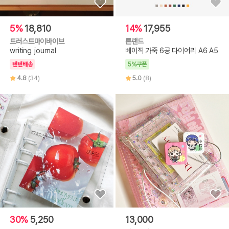
5%
18,810
14%
17,955
트러스트마이바이브
톤랜드
writing journal
베이직 가죽 6공 다이어리 A6 A5
텐텐배송
5%쿠폰
4.8
(34)
5.0
(8)
30%
5,250
13,000