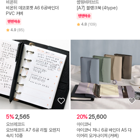
비온뒤
썸띵비러브드
비온뒤 데코포켓 A6 6공바인더
[A7] 블랭크북 (4type)
PVC 커버
텐텐배송
텐텐배송
4.8
(109)
4.9
(85)
5%
2,565
20%
25,600
오브레코드
아이코닉
오브레코드 A7 6공 리필 오렌지
아이코닉 저니 6공 바인더 A5 다
속지 10종
이어리 오거나이저 (커버)