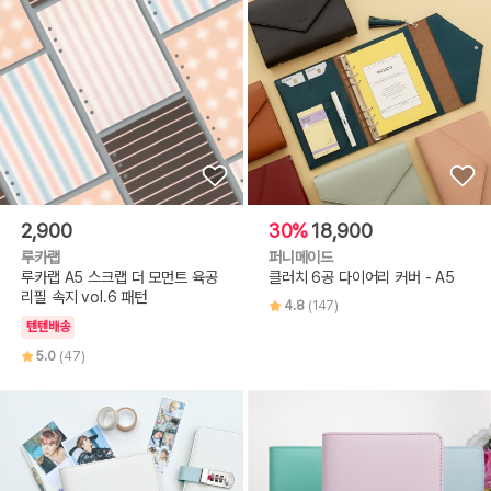
2,900
30%
18,900
루카랩
퍼니메이드
루카랩 A5 스크랩 더 모먼트 육공
클러치 6공 다이어리 커버 - A5
리필 속지 vol.6 패턴
4.8
(147)
텐텐배송
5.0
(47)