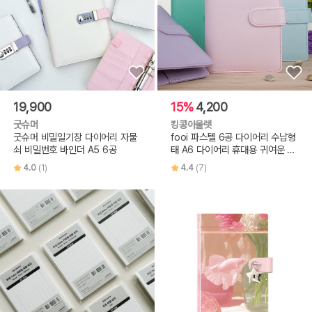
19,900
15%
4,200
굿슈머
킹콩아울렛
굿슈머 비밀일기장 다이어리 자물
fooi 파스텔 6공 다이어리 수납형
쇠 비밀번호 바인더 A5 6공
태 A6 다이어리 휴대용 귀여운 마
카
4.0
(1)
4.4
(7)