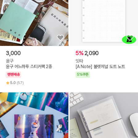
3,000
5%
2,090
윤구
잇타
윤구 어느하루 스티커팩 2종
[A Note] 불렛저널 도트 노트
텐텐배송
5%쿠폰
5.0
(57)