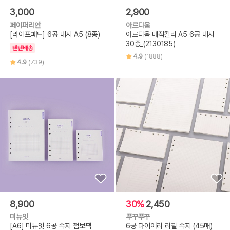
3,000
2,900
페이퍼리안
아르디움
[라이프패드] 6공 내지 A5 (8종)
아르디움 매직칼라 A5 6공 내지
30종_(2130185)
텐텐배송
4.9
(1888)
4.9
(739)
8,900
30%
2,450
미뉴잇
푸꾸푸꾸
[A6] 미뉴잇 6공 속지 점보팩
6공 다이어리 리필 속지 (45매)