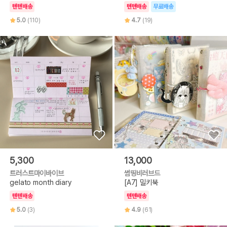
텐텐배송
텐텐배송
무료배송
5.0
(110)
4.7
(19)
5,300
13,000
트러스트마이바이브
썸띵비러브드
gelato month diary
[A7] 밀키북
텐텐배송
텐텐배송
5.0
(3)
4.9
(61)