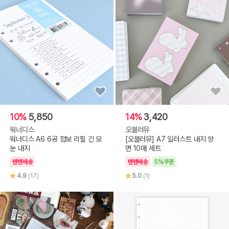
10%
5,850
14%
3,420
워너디스
오블러뮤
워너디스 A6 6공 점보 리필 긴 모
[오블러뮤] A7 일러스트 내지 양
눈 내지
면 10매 세트
텐텐배송
텐텐배송
5%쿠폰
4.9
(17)
5.0
(1)