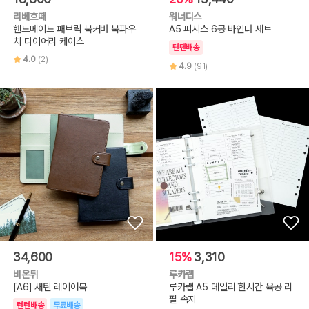
리베흐떼
워너디스
핸드메이드 패브릭 북커버 북파우
A5 피시스 6공 바인더 세트
치 다이어리 케이스
텐텐배송
4.0
(2)
4.9
(91)
34,600
15%
3,310
비온뒤
루카랩
[A6] 새틴 레이어북
루카랩 A5 데일리 한시간 육공 리
필 속지
텐텐배송
무료배송