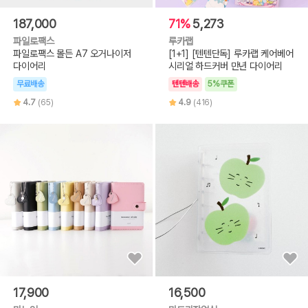
187,000
71%
5,273
파일로팩스
루카랩
파일로팩스 몰든 A7 오거나이저
[1+1] [텐텐단독] 루카랩 케어베어
다이어리
시리얼 하드커버 만년 다이어리
무료배송
텐텐배송
5%쿠폰
4.7
(65)
4.9
(416)
17,900
16,500