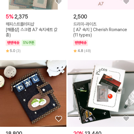
5%
2,375
2,500
해피스트플러피샵
드리미-라이츠
[해플샵] 스크랩 A7 속지세트 (2
[ A7 속지 ] Cherish Romance
종)
(11 types)
텐텐배송
5%쿠폰
텐텐배송
5.0
(3)
4.8
(48)
18,800
20%
13,440