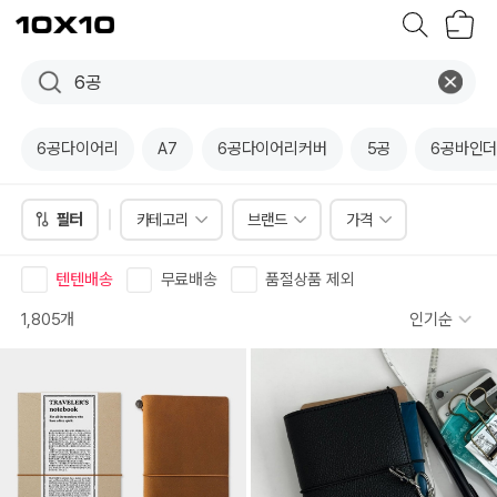
장
텐
바
바
구
이
니
텐
6공다이어리
A7
6공다이어리커버
5공
6공바인
필터
카테고리
브랜드
가격
텐텐배송
무료배송
품절상품 제외
1,805개
인기순