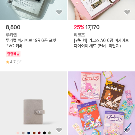
8,800
25%
17,170
루카랩
리코즈
루카랩 아카이브 19R 6공 포켓
[만년형] 리코즈 A6 6공 아카이브
PVC 커버
다이어리 세트 (커버+리필지)
텐텐배송
4.7
(13)