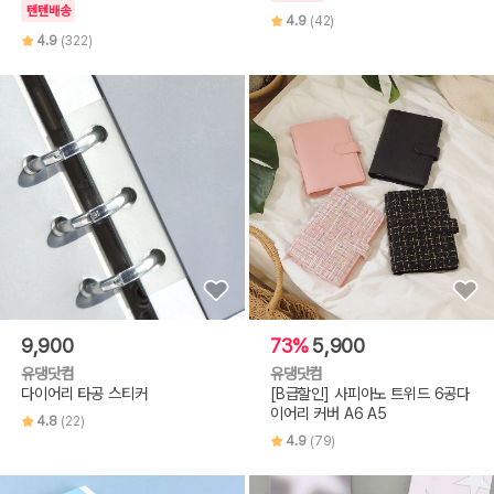
텐텐배송
4.9
(42)
4.9
(322)
9,900
73%
5,900
유댕닷컴
유댕닷컴
다이어리 타공 스티커
[B급할인] 사피아노 트위드 6공다
이어리 커버 A6 A5
4.8
(22)
4.9
(79)