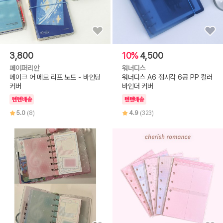
3,800
10%
4,500
페이퍼리안
워너디스
메이크 어 메모 리프 노트 - 바인딩
워너디스 A6 정사각 6공 PP 컬러
커버
바인더 커버
텐텐배송
텐텐배송
5.0
(8)
4.9
(323)