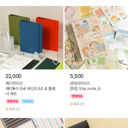
22,000
5,500
페이퍼리안
썸띵비러브드
애티튜드 6공 바인더 A5 & 플래
[B6] Star note_A
너 세트
텐텐배송
텐텐배송
무료배송
5.0
(3)
5.0
(3)