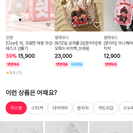
오젯
윙하우스
윙하우스
[Ozet] 쉿, 조용한 바람 무선
(8/12일 순차출고)[몬치치]레
[몬치치] 미니캐
데스크 선풍기
오파드 비치백_브라운
치치
39%
15,900
23,000
12,900
텐텐배송
텐텐배송
무료배송
텐텐배송
5.0
(12)
이런 상품은 어때요?
키스컷
스티커
다이어리
몬치치
카드지갑
스누