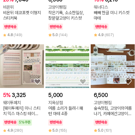
비온뒤
고양이빵집
워너디스
비온뒤 데코포켓 이형지
작은기록, 소소한일상,
빼빼 한글 미니 키스컷
스티커북
창문앞고양이 키스컷
마테
텐텐배송
텐텐배송
텐텐배송
4.8
(149)
5.0
(144)
4.9
(607)
5%
3,325
5,000
6,500
웨이투페치
지옥상점
고양이빵집
[웨이투페치] 미니 스티
여름 소리가 들려-! 패
숲속찻집, 고양이의여름
치 믹스 마스킹 테이프
턴 마테 4종
나기, 카페에간고양이
(6종 선택)
키스컷
텐텐배송
5%쿠폰
텐텐배송
텐텐배송
4.9
(280)
5.0
(155)
5.0
(101)