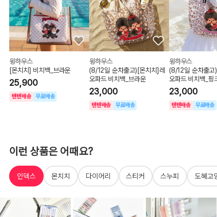
윙하우스
윙하우스
윙하우스
[몬치치] 비치백_브라운
(8/12일 순차출고)[몬치치]레
(8/12일 순차출고
오파드 비치백_브라운
오파드 비치백_핑
25,900
23,000
23,000
텐텐배송
무료배송
텐텐배송
무료배송
텐텐배송
무료배송
이런 상품은 어때요?
인덱스
몬치치
다이어리
스티커
스누피
도혜고