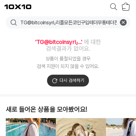
장
텐
바
바
구
이
니
텐
'TG@bitcoinsyri」...'
에 대한
검색결과가 없어요.
상품이 품절되었을 경우
검색 지원이 되지 않을 수 있어요.
다시 검색하기
새로 들어온 상품을 모아봤어요!