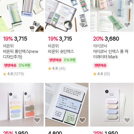
19%
3,715
19%
3,715
20%
3,680
비온뒤
비온뒤
아이코닉
비온뒤 롱인덱스(new
비온뒤 숏인덱스
아이코닉 인덱스 롱 하
디자인추가)
이라이터 Mark
텐텐배송
5%쿠폰
텐텐배송
5%쿠폰
텐텐배송
4.9
(45)
4.9
(1279)
4.9
(52)
25%
1,950
4,800
25%
1,950