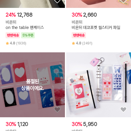
24%
12,768
30%
2,660
비온뒤
비온뒤
on the table 펜케이스
비온뒤 데코포켓 씰스티커 파일
텐텐배송
5%쿠폰
텐텐배송
4.8
(1936)
4.8
(2491)
30%
1,120
30%
5,950