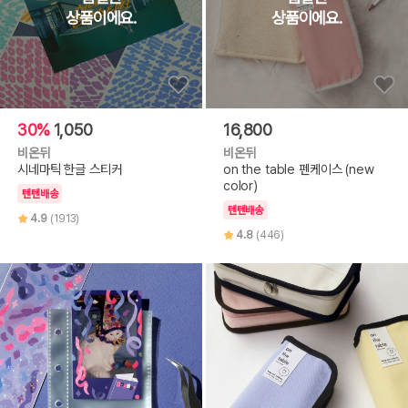
30%
1,050
16,800
비온뒤
비온뒤
시네마틱 한글 스티커
on the table 펜케이스 (new
color)
텐텐배송
텐텐배송
4.9
(1913)
4.8
(446)