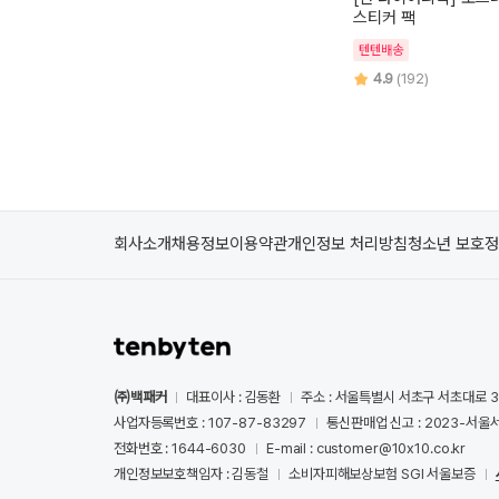
스티커 팩
텐텐배송
4.9
(192)
회사소개
채용정보
이용약관
개인정보 처리방침
청소년 보호
㈜백패커
대표이사 : 김동환
주소 : 서울특별시 서초구 서초대로 3
사업자등록번호 : 107-87-83297
통신판매업 신고 : 2023-서울서
전화번호 : 1644-6030
E-mail : customer@10x10.co.kr
개인정보보호책임자 : 김동철
소비자피해보상보험 SGI 서울보증