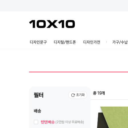
디자인문구
디지털/핸드폰
디자인가전
가구/수납
총 19개
필터
초기화
배송
텐텐배송
(2만원 이상 무료배송)