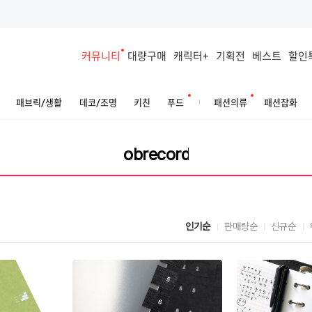
커뮤니티
대량구매
캐릭터+
기획전
베스트
할인
패브릭/생활
데코/조명
키친
푸드
패션의류
패션잡화
인기순
판매량순
신규순