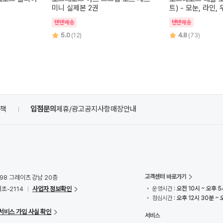
미니 실제본 2권
트) - 모눈, 라인,
텐텐배송
텐텐배송
5.0
(12)
4.8
(73)
정책
입점문의
제휴/광고
공지사항
매장안내
고객센터 바로가기
98 그레이츠 강남 20층
초-2114
사업자 정보확인
• 운영시간 :
오전 10시 ~ 오후 5
• 점심시간 :
오후 12시 30분 ~ 
서비스 가입 사실 확인
서비스