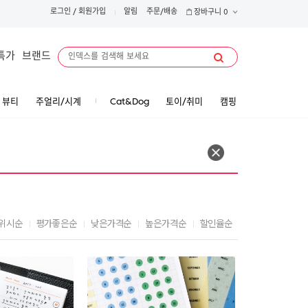
로그인
/
회원가입
알림
주문/배송
장바구니
0
특가
브랜드
뷰티
주얼리/시계
Cat&Dog
토이/취미
캠핑
위시순
평가좋은순
낮은가격순
높은가격순
할인율순