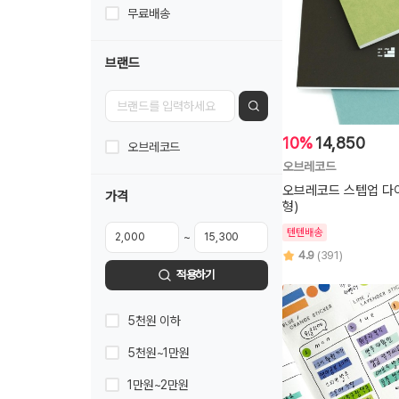
무료배송
브랜드
10%
14,850
오브레코드
오브레코드
오브레코드 스텝업 다
가격
형)
텐텐배송
~
4.9
(391)
적용하기
5천원 이하
5천원~1만원
1만원~2만원