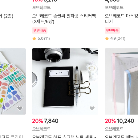
오브레코드
오브레코드
 (2종)
오브레코드 손글씨 알파벳 스티커팩
오브레코드 마스킹
(2세트/6장)
티커
텐텐배송
텐텐배송
5.0
(11)
4.9
(241)
20%
7,840
20%
10,240
오브레코드
오브레코드
레코드 클리어
오브레코드 하프 스크랩 노트 세트 -
오브레코드 페블 노