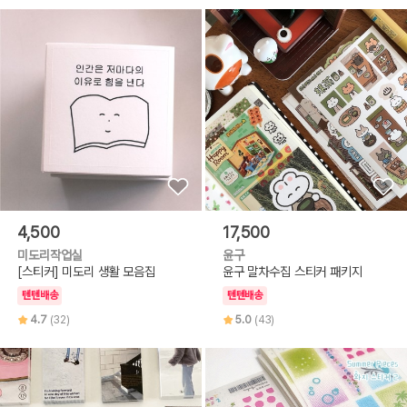
4,500
17,500
미도리작업실
윤구
[스티커] 미도리 생활 모음집
윤구 말차수집 스티커 패키지
텐텐배송
텐텐배송
4.7
(32)
5.0
(43)