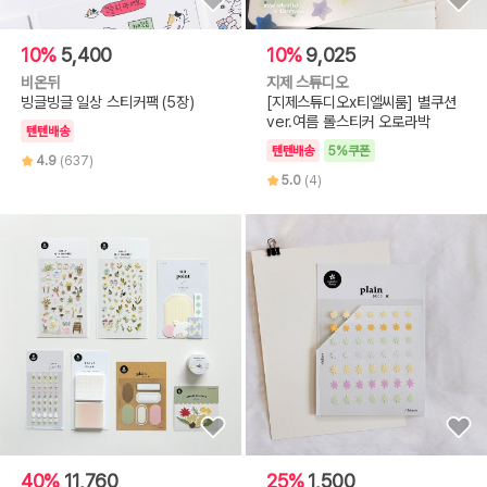
10%
5,400
10%
9,025
비온뒤
지제 스튜디오
빙글빙글 일상 스티커팩 (5장)
[지제스튜디오x티엘씨룸] 별쿠션
ver.여름 롤스티커 오로라박
텐텐배송
텐텐배송
5%쿠폰
4.9
(637)
5.0
(4)
40%
11,760
25%
1,500