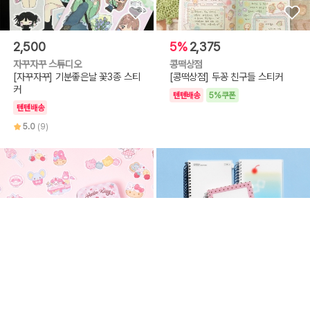
2,500
5%
2,375
자꾸자꾸 스튜디오
콩떡상점
[자꾸자꾸] 기분좋은날 꽃3종 스티
[콩떡상점] 두꽁 친구들 스티커
커
텐텐배송
5%쿠폰
텐텐배송
5.0
(9)