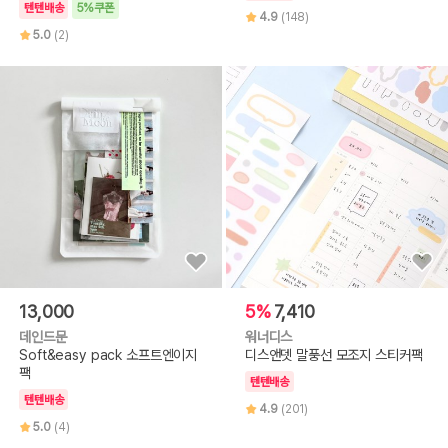
텐텐배송
5%쿠폰
4.9
(148)
5.0
(2)
13,000
5%
7,410
데인드문
워너디스
Soft&easy pack 소프트엔이지
디스앤뎃 말풍선 모조지 스티커팩
팩
텐텐배송
텐텐배송
4.9
(201)
5.0
(4)