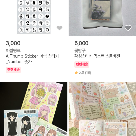
3,000
6,000
어썸띵크
꽃방구
A Thumb Sticker 어썸 스티커
감성스티커 믹스팩 스몰버전
_Number 숫자
텐텐배송
텐텐배송
5.0
(18)