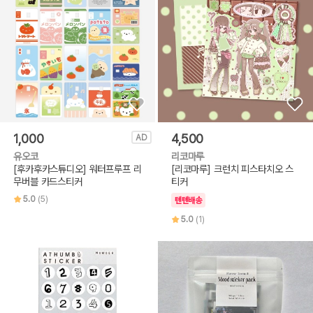
1,000
4,500
AD
유오코
리코마루
[후카후카스튜디오] 워터프루프 리
[리코마루] 크런치 피스타치오 스
무버블 카드스티커
티커
5.0
(5)
텐텐배송
5.0
(1)