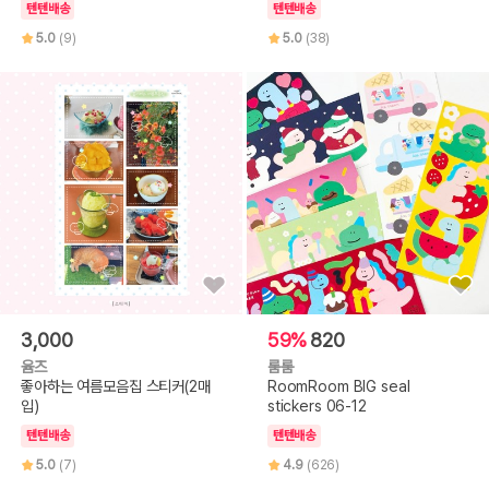
텐텐배송
텐텐배송
5.0
(9)
5.0
(38)
3,000
59%
820
윰즈
룸룸
좋아하는 여름모음집 스티커(2매
RoomRoom BIG seal
입)
stickers 06-12
텐텐배송
텐텐배송
5.0
(7)
4.9
(626)