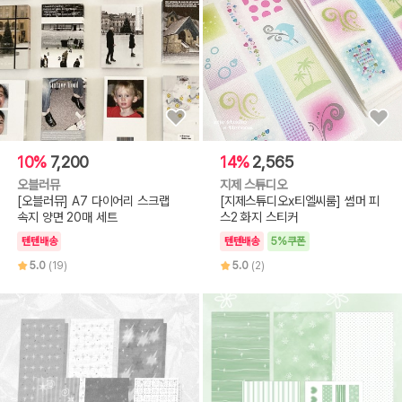
10%
7,200
14%
2,565
오블러뮤
지제 스튜디오
[오블러뮤] A7 다이어리 스크랩
[지제스튜디오x티엘씨룸] 썸머 피
속지 양면 20매 세트
스2 화지 스티커
텐텐배송
텐텐배송
5%쿠폰
5.0
(19)
5.0
(2)