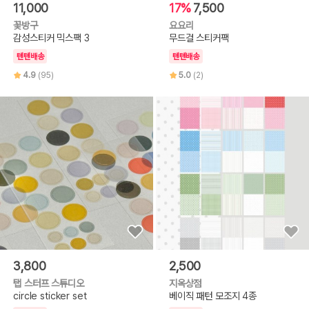
11,000
17%
7,500
꽃방구
요요리
감성스티커 믹스팩 3
무드걸 스티커팩
텐텐배송
텐텐배송
4.9
(95)
5.0
(2)
3,800
2,500
탭 스터프 스튜디오
지옥상점
circle sticker set
베이직 패턴 모조지 4종