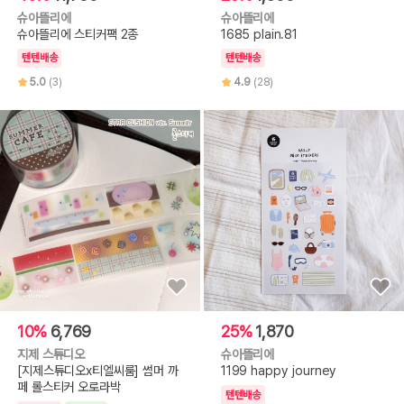
슈아뜰리에
슈아뜰리에
슈아뜰리에 스티커팩 2종
1685 plain.81
텐텐배송
텐텐배송
5.0
(3)
4.9
(28)
10%
6,769
25%
1,870
지제 스튜디오
슈아뜰리에
[지제스튜디오x티엘씨룸] 썸머 까
1199 happy journey
페 롤스티커 오로라박
텐텐배송