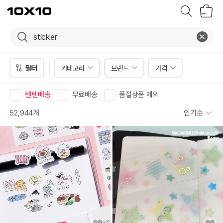
장
텐
바
바
구
이
니
텐
필터
카테고리
브랜드
가격
텐텐배송
무료배송
품절상품 제외
52,944개
인기순