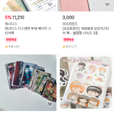
5%
11,210
3,000
워너디스
또또프렌즈
워너디스 디스앤뎃 투명 베이직 스
[또또프렌즈] 세로배경 모조지스티
티커팩
커 팩 - 별쫑쫑 시리즈 3종
텐텐배송
텐텐배송
4.8
(45)
5.0
(27)