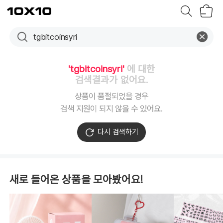
장
텐
바
바
구
이
니
텐
'tgbitcoinsyri'
에 대한
검색결과가 없어요.
상품이 품절되었을 경우
검색 지원이 되지 않을 수 있어요.
다시 검색하기
새로 들어온 상품을 모아봤어요!