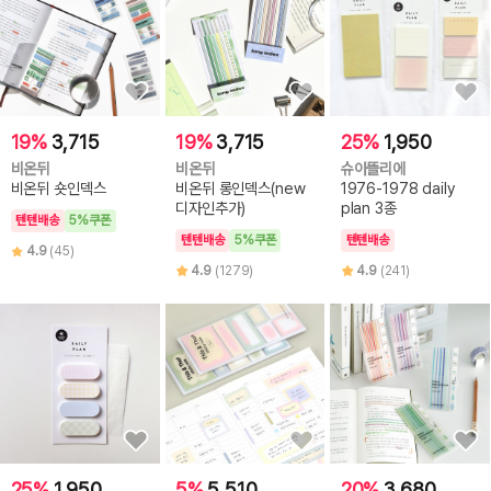
19%
3,715
19%
3,715
25%
1,950
비온뒤
비온뒤
슈아뜰리에
비온뒤 숏인덱스
비온뒤 롱인덱스(new
1976-1978 daily
디자인추가)
plan 3종
텐텐배송
5%쿠폰
텐텐배송
5%쿠폰
텐텐배송
4.9
(45)
4.9
(1279)
4.9
(241)
25%
1,950
5%
5,510
20%
3,680