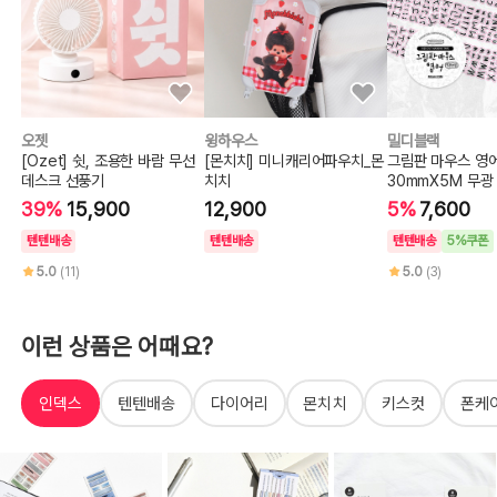
오젯
윙하우스
밀디블랙
[Ozet] 쉿, 조용한 바람 무선
[몬치치] 미니캐리어파우치_몬
그림판 마우스 영
데스크 선풍기
치치
30mmX5M 무광
프
39%
15,900
12,900
5%
7,600
텐텐배송
텐텐배송
텐텐배송
5%쿠폰
5.0
(11)
5.0
(3)
이런 상품은 어때요?
인덱스
텐텐배송
다이어리
몬치치
키스컷
폰케