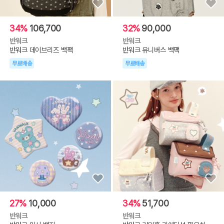
34%
106,700
32%
90,000
반워크
반워크
반워크 데이브리즈 백팩
반워크 유니버스 백팩
무료배송
무료배송
27%
10,000
34%
51,700
반워크
반워크