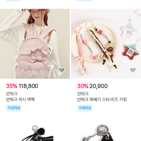
35%
118,800
30%
20,900
반워크
반워크
반워크 위시 백팩
반워크 꽈배기 스타 비즈 키링
무료배송
무료배송