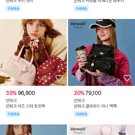
반워크 위시 뱃지
반워크 커밍홈 리에디션 파우치
무료배송
무료배송
33%
96,800
20%
79,100
반워크
반워크
반워크 비즈 스타 토트백
반워크 클라우드 미니 백팩
무료배송
무료배송