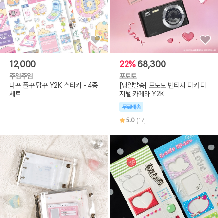
12,000
22%
68,300
주임주임
포토토
다꾸 폴꾸 탑꾸 Y2K 스티커 - 4종
[당일발송] 포토토 빈티지 디카 디
세트
지털 카메라 Y2K
무료배송
5.0
(17)