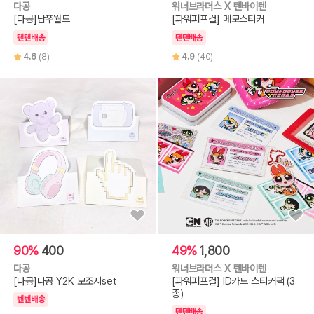
다공
워너브라더스 X 텐바이텐
[다공]담쭈월드
[파워퍼프걸] 메모스티커
텐텐배송
텐텐배송
4.6
(8)
4.9
(40)
90%
400
49%
1,800
다공
워너브라더스 X 텐바이텐
[다공]다공 Y2K 모조지set
[파워퍼프걸] ID카드 스티커팩 (3
종)
텐텐배송
텐텐배송