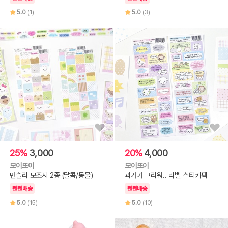
5.0
(1)
5.0
(3)
25%
3,000
20%
4,000
모이또이
모이또이
먼슬리 모조지 2종 (달콤/동물)
과거가 그리워.. 라벨 스티커팩
텐텐배송
텐텐배송
5.0
(15)
5.0
(10)