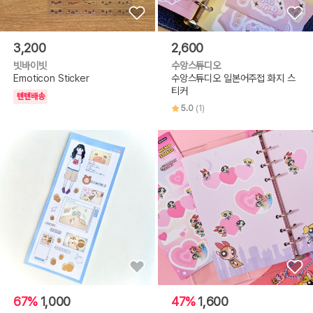
3,200
2,600
빗바이빗
수앙스튜디오
Emoticon Sticker
수앙스튜디오 일본어주접 화지 스
티커
텐텐배송
5.0
(1)
67%
1,000
47%
1,600