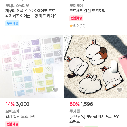
모나니스튜디오
모이또이
개구리 여름 별 Y2K 에어팟 프로
도트체크 칼선 모조지팩
4 3 버즈 이어폰 투명 하드 케이스
텐텐배송
무료배송
5.0
(20)
14%
3,000
60%
1,596
모이또이
루카랩
컬러 칼선 모조지팩
[텐텐단독] 루카랩 마시마로 마우
스패드
텐텐배송