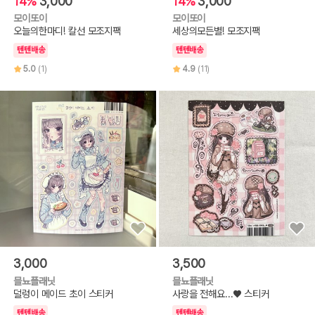
14%
3,000
14%
3,000
모이또이
모이또이
오늘의한마디! 칼선 모조지팩
세상의모든별! 모조지팩
텐텐배송
텐텐배송
5.0
(1)
4.9
(11)
3,000
3,500
믈뇨플래닛
믈뇨플래닛
덜렁이 메이드 초이 스티커
사랑을 전해요...♥ 스티커
텐텐배송
텐텐배송