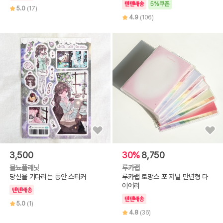
텐텐배송
5%쿠폰
5.0
(17)
4.9
(106)
3,500
30%
8,750
믈뇨플래닛
루카랩
당신을 기다리는 동안 스티커
루카랩 로망스 포 저널 만년형 다
이어리
텐텐배송
텐텐배송
5.0
(1)
4.8
(36)