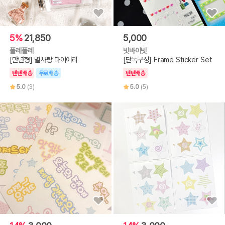
5%
21,850
5,000
플레플레
빗바이빗
[만년형] 별사탕 다이어리
[단독구성] Frame Sticker Set
텐텐배송
무료배송
텐텐배송
5.0
(3)
5.0
(5)