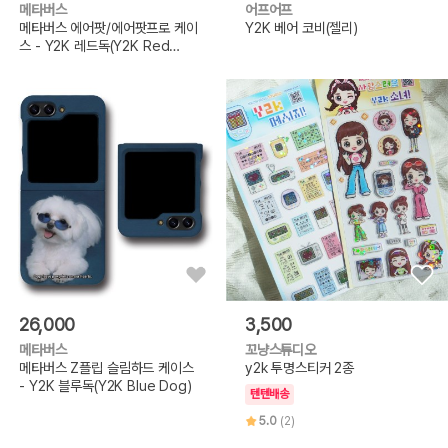
메타버스
어프어프
메타버스 에어팟/에어팟프로 케이
Y2K 베어 코비(젤리)
스 - Y2K 레드독(Y2K Red
Dog)
26,000
3,500
메타버스
꼬냥스튜디오
메타버스 Z플립 슬림하드 케이스
y2k 투명스티커 2종
- Y2K 블루독(Y2K Blue Dog)
텐텐배송
5.0
(2)