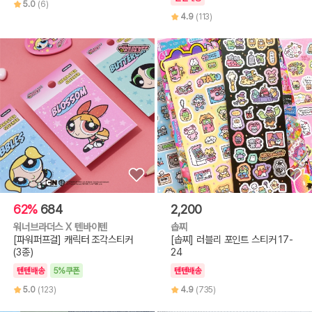
5.0
(6)
4.9
(113)
62%
684
2,200
워너브라더스 X 텐바이텐
솝찌
[파워퍼프걸] 캐릭터 조각스티커
[솝찌] 러블리 포인트 스티커 17-
(3종)
24
텐텐배송
5%쿠폰
텐텐배송
5.0
(123)
4.9
(735)