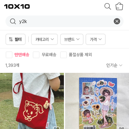
장
텐
바
바
구
이
니
텐
필터
카테고리
브랜드
가격
텐텐배송
무료배송
품절상품 제외
1,393개
인기순