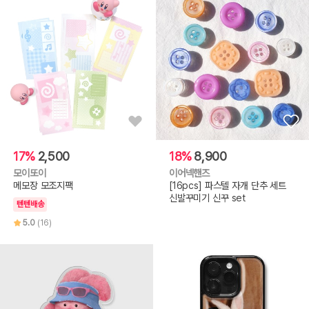
17%
2,500
18%
8,900
모이또이
이어넥핸즈
메모장 모조지팩
[16pcs] 파스텔 자개 단추 세트
신발꾸미기 신꾸 set
텐텐배송
5.0
(16)