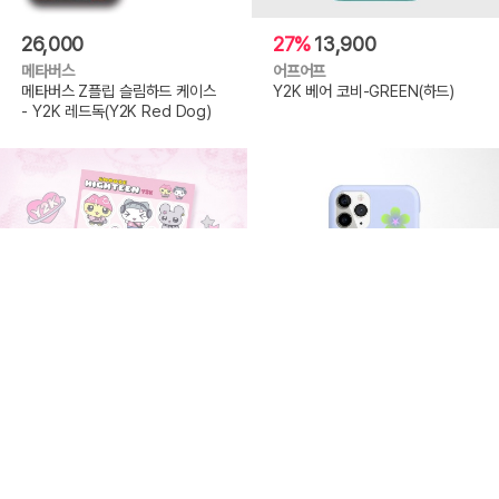
26,000
27%
13,900
메타버스
어프어프
메타버스 Z플립 슬림하드 케이스
Y2K 베어 코비-GREEN(하드)
- Y2K 레드독(Y2K Red Dog)
2,500
16,500
스누즈키튼즈
모브메이트
스누즈키튼즈 하이틴 Y2K 스티커
Y2K에러 아이폰 케이스