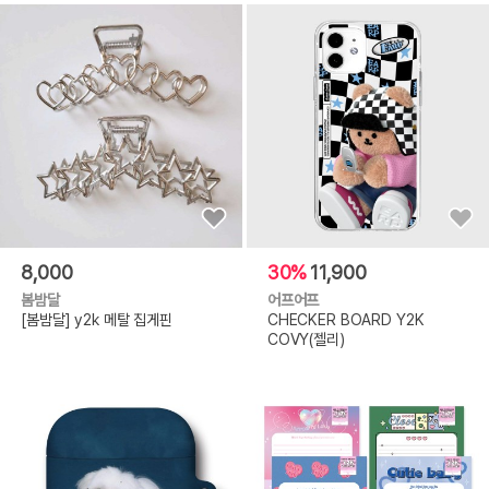
8,000
30%
11,900
봄밤달
어프어프
[봄밤달] y2k 메탈 집게핀
CHECKER BOARD Y2K
COVY(젤리)