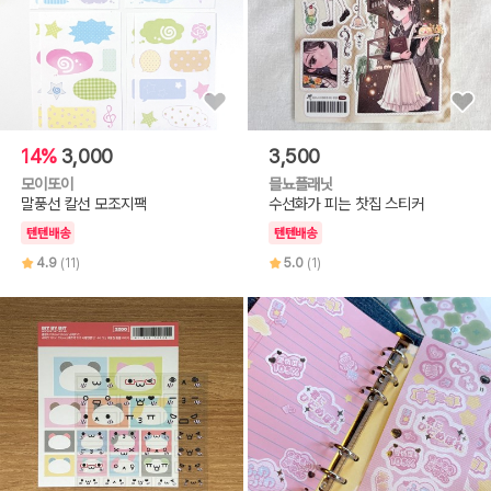
14%
3,000
3,500
모이또이
믈뇨플래닛
말풍선 칼선 모조지팩
수선화가 피는 찻집 스티커
텐텐배송
텐텐배송
4.9
(11)
5.0
(1)