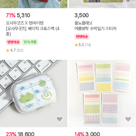
71%
5,310
3,500
오사무굿즈 X 텐바이텐
믈뇨플래닛
[오사무굿즈] 베이직 크로스백 (4
여름방학 수박일기 스티커
종)
텐텐배송
텐텐배송
10%쿠폰
5.0
(14)
4.7
(52)
23%
18,600
14%
3,000