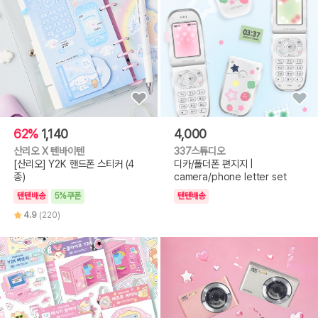
62%
1,140
4,000
산리오 X 텐바이텐
337스튜디오
[산리오] Y2K 핸드폰 스티커 (4
디카/폴더폰 편지지 |
종)
camera/phone letter set
텐텐배송
5%쿠폰
텐텐배송
4.9
(220)