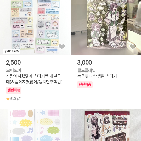
2,500
3,000
모이또이
믈뇨플래닛
사람이지쳤잖아 스티커팩 개별구
녹음빛 대학생활 스티커
매(사람이지쳤잖아/뭉치면주먹밥)
텐텐배송
텐텐배송
5.0
(3)