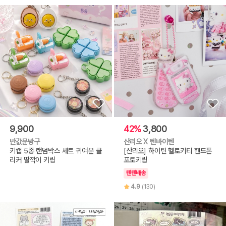
9,900
42%
3,800
반값문방구
산리오 X 텐바이텐
키캡 5종 랜덤박스 세트 귀여운 클
[산리오] 하이틴 헬로키티 핸드폰
리커 딸깍이 키링
포토키링
텐텐배송
4.9
(130)