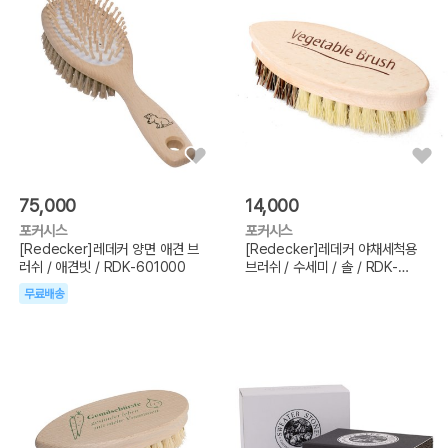
75,000
14,000
포커시스
포커시스
[Redecker]레데커 양면 애견 브
[Redecker]레데커 야채세척용
러쉬 / 애견빗 / RDK-601000
브러쉬 / 수세미 / 솔 / RDK-
302616
무료배송