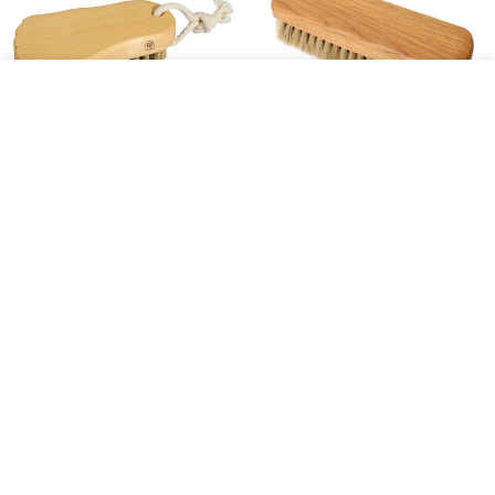
46,000
54,000
포커시스
포커시스
[Redecker]레데커 발브러쉬 /
[Redecker]레데커 마모 신발 브
풋브러쉬 / 발각질제거 / RDK-
러쉬 / 구두 솔 16CM RDK-
621113
390716
무료배송