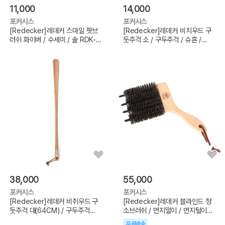
11,000
14,000
포커시스
포커시스
[Redecker]레데커 스마일 팟브
[Redecker]레데커 비치우드 구
러쉬 화이버 / 수세미 / 솔 RDK-
둣주걱 소 / 구두주걱 / 슈혼 /
322601
RDK-38
38,000
55,000
포커시스
포커시스
[Redecker]레데커 비취우드 구
[Redecker]레데커 블라인드 청
둣주걱 대(64CM) / 구두주걱
소브러쉬 / 먼지떨이 / 먼지털이
RDK-38006
RDK-5
무료배송