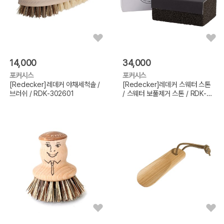
14,000
34,000
포커시스
포커시스
[Redecker]레데커 야채세척솔 /
[Redecker]레데커 스웨터 스톤
브러쉬 / RDK-302601
/ 스웨터 보풀제거 스톤 / RDK-
431200