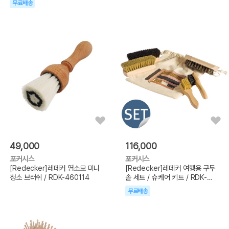
무료배송
49,000
116,000
포커시스
포커시스
[Redecker]레데커 염소모 미니
[Redecker]레데커 여행용 구두
청소 브러쉬 / RDK-460114
솔 세트 / 슈케어 키트 / RDK-
381100
무료배송