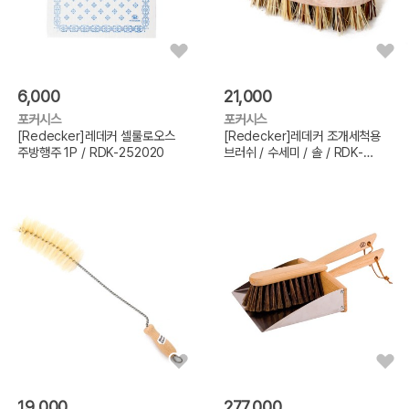
6,000
21,000
포커시스
포커시스
[Redecker]레데커 셀룰로오스
[Redecker]레데커 조개세척용
주방행주 1P / RDK-252020
브러쉬 / 수세미 / 솔 / RDK-
302610
19,000
277,000