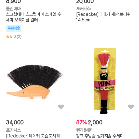
8,900
20,000
클린마마
포커시스
스크럽대디 스크럽마미 스마일 수
[Redecker]레데커 세안 브러쉬
세미 오리지널 컬러
14.5cm
무료배송
5.0
(2)
34,000
87%
2,000
포커시스
헨리&헤티
[Redecker]레데커 고슴도치 테
펑크 주방솔 설거지솔 수세미