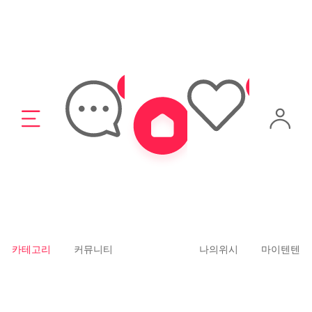
14,000
13,000
포커시스
포커시스
[Redecker]레데커 디쉬브러쉬
[Redecker]레데커 디쉬브러쉬
화이버 5CM / 수세미 / 솔 RDK-
화이버 4CM / 수세미 / 솔 RDK-
322550
322540
카테고리
커뮤니티
나의위시
마이텐텐
13,000
11,000