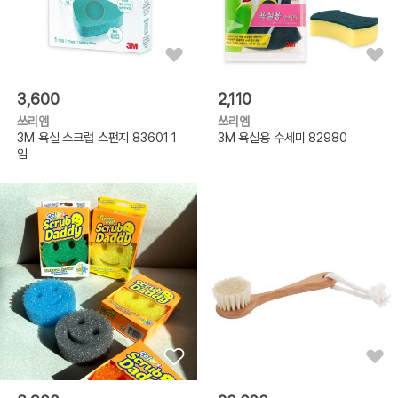
3,600
2,110
쓰리엠
쓰리엠
3M 욕실 스크럽 스펀지 83601 1
3M 욕실용 수세미 82980
입