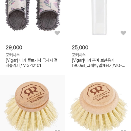
29,000
25,000
포커시스
포커시스
[Vigar] 비가 플로가닉 극세사 걸
[Vigar]비가 홈미 보관용기
레슬리퍼 / VIG-12101
1900ml_그레이/밀폐용기/VIG-
10804