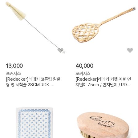
13,000
40,000
포커시스
포커시스
[Redecker]레데커 코튼팁 원뿔
[Redecker]레데커 카펫 이불 먼
형 병 세척솔 28CM RDK-
지떨이 75cm / 먼지털이 / RDK-
521004
349400