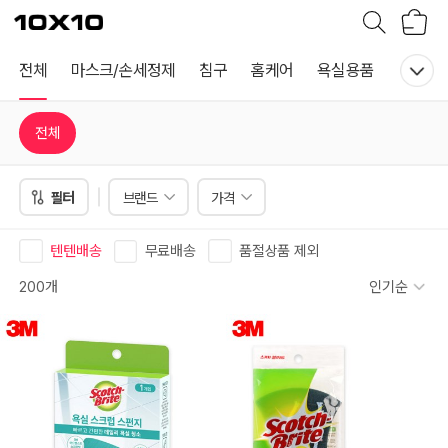
장
텐
바
바
구
이
니
텐
전체
마스크/손세정제
침구
홈케어
욕실용품
난방텐
전체
필터
브랜드
가격
텐텐배송
무료배송
품절상품 제외
200개
인기순