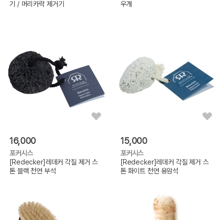
기 / 머리카락 제거기
우개
16,000
15,000
포커시스
포커시스
[Redecker]레데커 각질 제거 스
[Redecker]레데커 각질 제거 스
톤 블랙 천연 부석
톤 화이트 천연 용암석