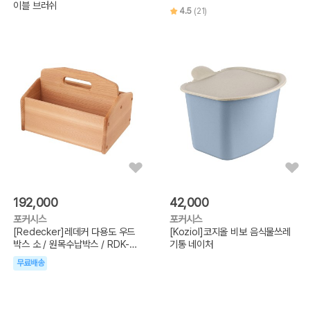
이블 브러쉬
4.5
(21)
192,000
42,000
포커시스
포커시스
[Redecker]레데커 다용도 우드
[Koziol]코지올 비보 음식물쓰레
박스 소 / 원목수납박스 / RDK-
기통 네이처
380001
무료배송