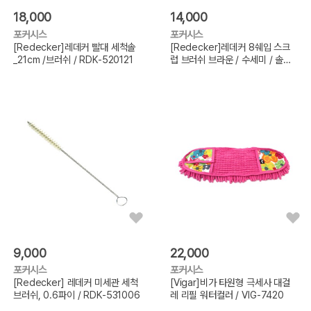
18,000
14,000
포커시스
포커시스
[Redecker]레데커 빨대 세척솔
[Redecker]레데커 8쉐입 스크
_21cm /브러쉬 / RDK-520121
럽 브러쉬 브라운 / 수세미 / 솔
RDK-30
9,000
22,000
포커시스
포커시스
[Redecker] 레데커 미세관 세척
[Vigar]비가 타원형 극세사 대걸
브러쉬, 0.6파이 / RDK-531006
레 리필 워터컬러 / VIG-7420