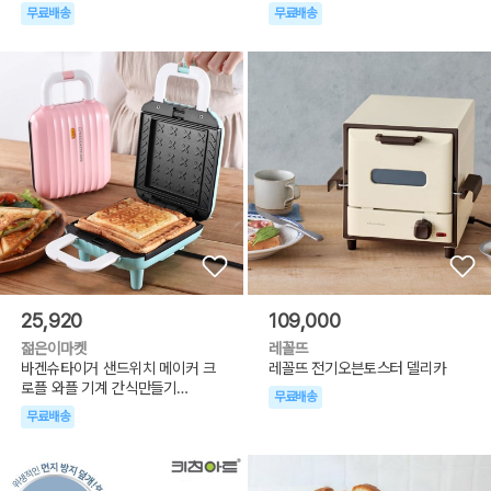
무료배송
무료배송
25,920
109,000
젊은이마켓
레꼴뜨
바겐슈타이거 샌드위치 메이커 크
레꼴뜨 전기오븐토스터 델리카
로플 와플 기계 간식만들기
무료배송
2color
무료배송