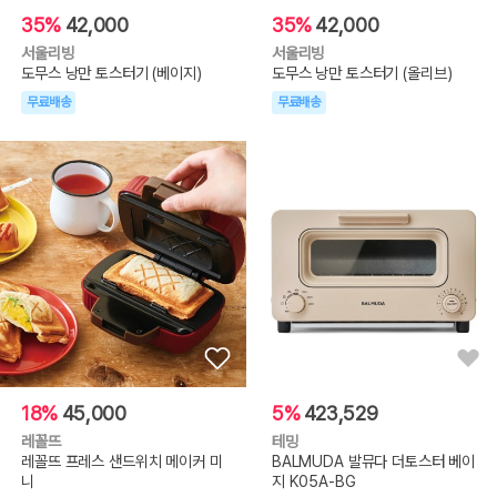
35%
42,000
35%
42,000
서울리빙
서울리빙
도무스 낭만 토스터기 (베이지)
도무스 낭만 토스터기 (올리브)
무료배송
무료배송
18%
45,000
5%
423,529
레꼴뜨
테밍
레꼴뜨 프레스 샌드위치 메이커 미
BALMUDA 발뮤다 더토스터 베이
니
지 K05A-BG