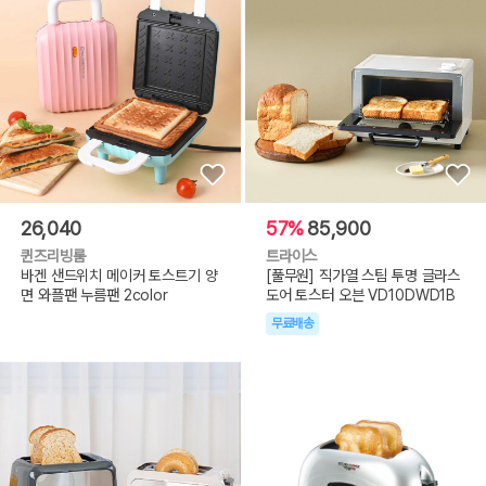
26,040
57%
85,900
퀸즈리빙룸
트라이스
바겐 샌드위치 메이커 토스트기 양
[풀무원] 직가열 스팀 투명 글라스
면 와플팬 누름팬 2color
도어 토스터 오븐 VD10DWD1B
무료배송