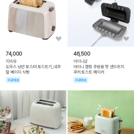
74,000
46,500
지비유
아이니샵
도무스 낭만 토스터 토스트기_네추
아이니 캠핑 주방용 핫 샌드위치
럴 베이지 식빵
쿠커 토스트 메이커
무료배송
무료배송