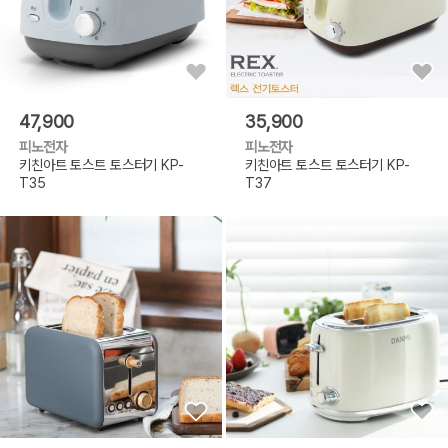
47,900
35,900
피노전자
피노전자
키친아트 토스트 토스터기 KP-
키친아트 토스트 토스터기 KP-
T35
T37