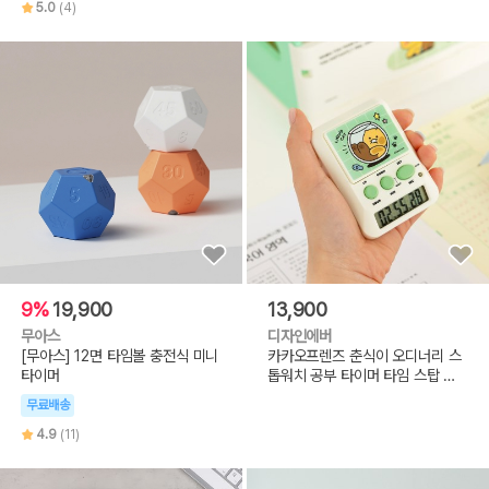
5.0
(4)
9%
19,900
13,900
무아스
디자인에버
[무아스] 12면 타임볼 충전식 미니
카카오프렌즈 춘식이 오디너리 스
타이머
톱워치 공부 타이머 타임 스탑 워
치
무료배송
4.9
(11)