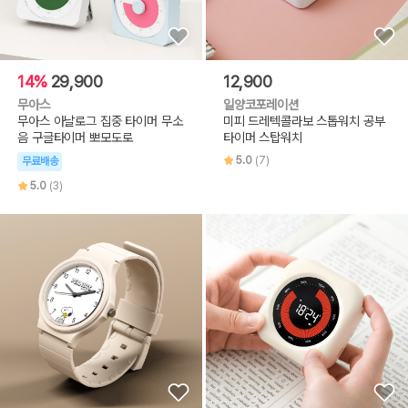
14%
29,900
12,900
무아스
일양코포레이션
무아스 아날로그 집중 타이머 무소
미피 드레텍콜라보 스톱워치 공부
음 구글타이머 뽀모도로
타이머 스탑워치
5.0
(7)
무료배송
5.0
(3)