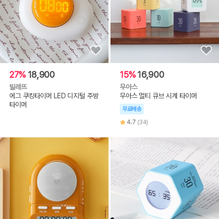
27%
18,900
15%
16,900
빌레뜨
무아스
에그 쿠킹타이머 LED 디지털 주방
무아스 멀티 큐브 시계 타이머
타이머
무료배송
4.7
(34)