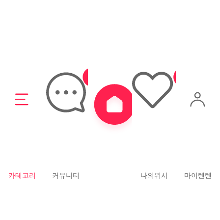
10%
7,200
17,100
히키스
체리하우스
수험생 수능 토익 공시 스터디 효
착착 마그넷 타이머 아이보리&옐
율 시간관리 타이머
로우
4.6
(3)
카테고리
커뮤니티
나의위시
마이텐텐