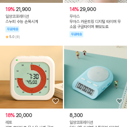
19%
21,900
14%
29,900
일양코포레이션
무아스
스누피 수능 손목시계
무아스 카운트링 디지털 타이머 무
소음 구글타이머 뽀모도로
무료배송
무료배송
5.0
(8)
18%
20,000
8,300
레토
일양코포레이션