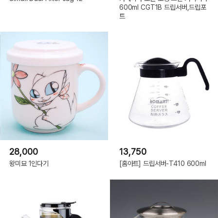
600ml CGT1B 드립서버,드립포
트
28,000
13,750
왕미묘 1인다기
[홈아트] 드립서버-T410 600ml