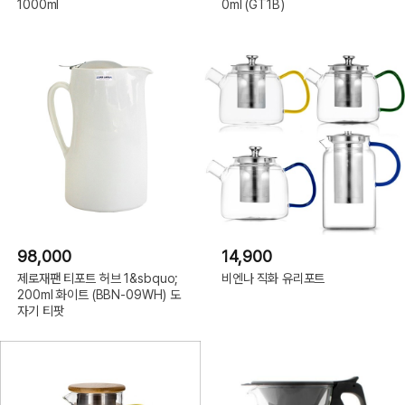
1000ml
0ml (GT1B)
98,000
14,900
제로재팬 티포트 허브 1&sbquo;
비엔나 직화 유리포트
200ml 화이트 (BBN-09WH) 도
자기 티팟