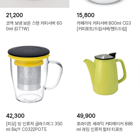
21,200
15,800
코맥 보냉 보온 스텐 커피서버 60
카페리아 커피서버 800ml CG3
0ml (GT1W)
[커피포트/드립서버/핸드드립]
42,300
49,900
[피오] 밍 인퓨저 글라스머그 350
포라이프 세라믹 커피메이커 888
ml Bk/Y C0322POTE
ml 라임 인퓨저 필터 티포트