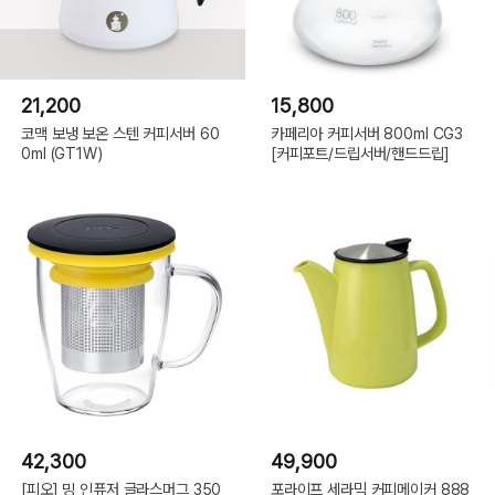
21,200
15,800
코맥 보냉 보온 스텐 커피서버 60
카페리아 커피서버 800ml CG3
0ml (GT1W)
[커피포트/드립서버/핸드드립]
42,300
49,900
[피오] 밍 인퓨저 글라스머그 350
포라이프 세라믹 커피메이커 888