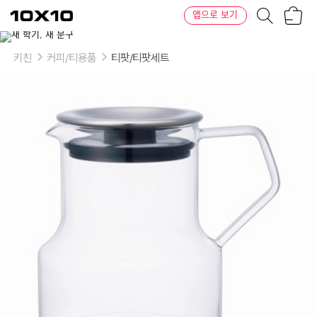
장
텐
앱으로 보기
바
바
구
이
니
텐
키친
커피/티용품
티팟/티팟세트