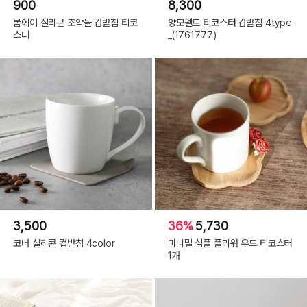
900
8,300
롬에이 실리콘 조약돌 컵받침 티코
양모펠트 티코스터 컵받침 4type
스터
_(1761777)
3,500
36%
5,730
코너 실리콘 컵받침 4color
미니멀 심플 플라워 우드 티코스터
1개