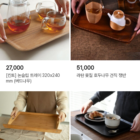
27,000
51,000
[킨토] 논슬립 트레이 320x240
라탄 옻칠 호두나무 건직 쟁반
mm (버드나무)