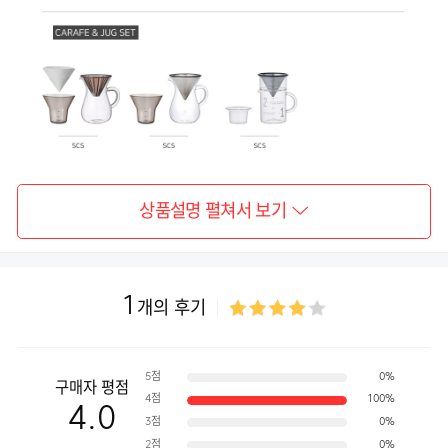
상품설명 펼쳐서 보기
1
개의 후기
5점
0%
구매자 평점
4점
100%
4.0
3점
0%
2점
0%