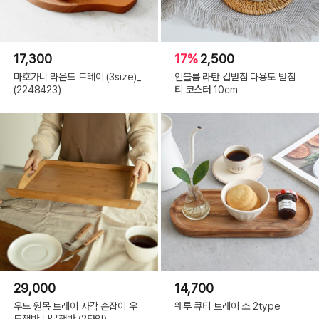
17,300
17%
2,500
마호가니 라운드 트레이 (3size)_
인블룸 라탄 컵받침 다용도 받침
(2248423)
티 코스터 10cm
29,000
14,700
우드 원목 트레이 사각 손잡이 우
웨루 큐티 트레이 소 2type
드쟁반 나무쟁반 (2타입)