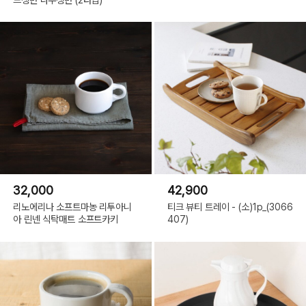
32,000
42,900
리노에리나 소프트마농 리투아니
티크 뷰티 트레이 - (소)1p_(3066
아 린넨 식탁매트 소프트카키
407)