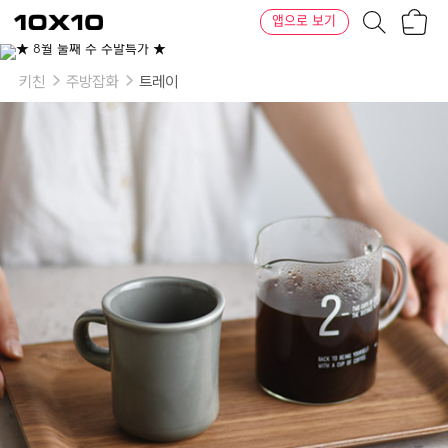
장
텐
앱으로 보기
바
바
구
이
니
텐
키친
주방잡화
트레이