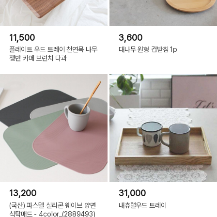
11,500
3,600
플레이트 우드 트레이 천연목 나무
대나무 원형 컵받침 1p
쟁반 카페 브런치 다과
13,200
31,000
(국산) 파스텔 실리콘 웨이브 양면
내츄럴우드 트레이
식탁매트 - 4color_(2889493)