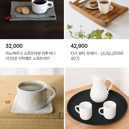
32,000
42,900
리노에리나 소프트마농 리투아니
티크 뷰티 트레이 - (소)1p_(3066
아 린넨 식탁매트 소프트카키
407)