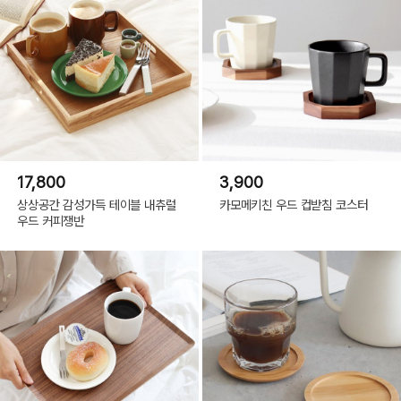
17,800
3,900
상상공간 감성가득 테이블 내츄럴
카모메키친 우드 컵받침 코스터
우드 커피쟁반