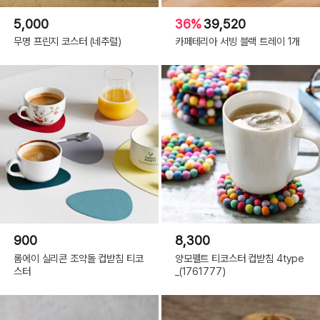
5,000
36%
39,520
무명 프린지 코스터 (네추럴)
카페테리아 서빙 블랙 트레이 1개
900
8,300
롬에이 실리콘 조약돌 컵받침 티코
양모펠트 티코스터 컵받침 4type
스터
_(1761777)