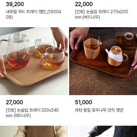
39,200
22,000
내츄럴 우드 트레이 쟁반_(16004
[킨토] 논슬립 트레이 270x200
08)
mm (버드나무)
27,000
51,000
[킨토] 논슬립 트레이 320x240
라탄 옻칠 호두나무 건직 쟁반
mm (버드나무)