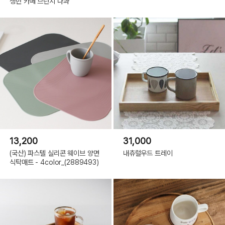
쟁반 카페 브런치 다과
13,200
31,000
(국산) 파스텔 실리콘 웨이브 양면
내츄럴우드 트레이
식탁매트 - 4color_(2889493)