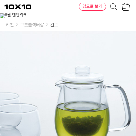
장
텐
앱으로 보기
바
바
구
이
니
텐
키친
그릇콜렉터샵
킨토