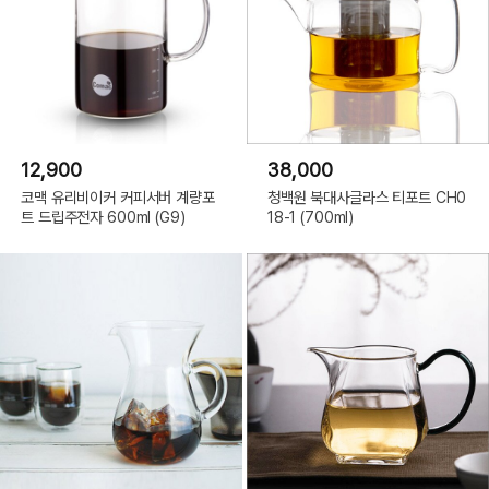
12,900
38,000
코맥 유리비이커 커피서버 계량포
청백원 북대사글라스 티포트 CH0
트 드립주전자 600ml (G9)
18-1 (700ml)