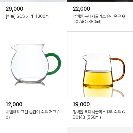
29,000
22,000
[킨토] SCS 카라페 300ml
청백원 북대사글라스 유리숙우 G
D024C (380ml)
12,000
19,000
내열유리 그린 손잡이 숙우 저그 (1
청백원 북대사글라스 유리숙우 G
p)
D014B (550ml)