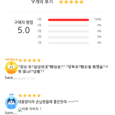
9
개의 후기
5점
100%
구매자 평점
4점
0%
5.0
3점
0%
2점
0%
1점
0%
?쇱옄 李?留덉떆湲?醫뗭븘?? ?닿툑李?醫낅쪟 癒뱀쓣?ㅺ
퀬 援щℓ?덉뼱??
hee**
2025.11.19
대용량이라 손님왓을때 좋은듯여 ~~~^^
iamb**