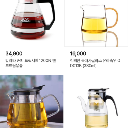
34,900
16,000
칼리타 커피 드립서버 1200N 핸
청백원 북대사글라스 유리숙우 G
드드립용품
D013B (380ml)