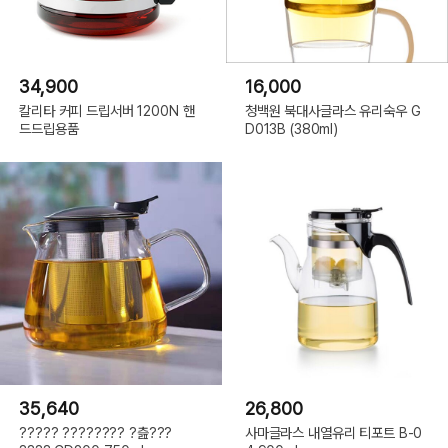
34,900
16,000
칼리타 커피 드립서버 1200N 핸
청백원 북대사글라스 유리숙우 G
드드립용품
D013B (380ml)
35,640
26,800
????? ???????? ?츮???
사마글라스 내열유리 티포트 B-0