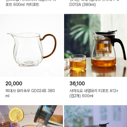
포트 600ml 커피포트
D013A (380ml)
20,000
36,100
븍대사 유리숙우 GD024B 380
사마도요 내열유리 티포트 A12+
ml
(컵2개) 600ml