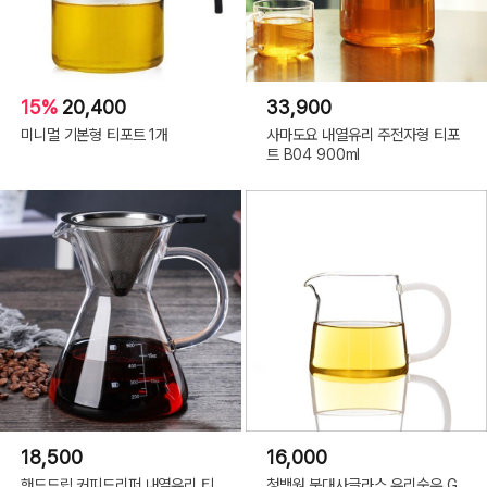
15%
20,400
33,900
미니멀 기본형 티포트 1개
사마도요 내열유리 주전자형 티포
트 B04 900ml
18,500
16,000
핸드드립 커피드리퍼 내열유리 티
청백원 북대사글라스 유리숙우 G