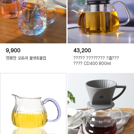
9,900
43,200
영롱한 오로라 물병&물컵
????? ???????? ?츮???
???? CD400 800ml