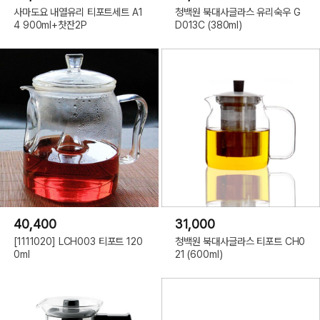
사마도요 내열유리 티포트세트 A1
청백원 북대사글라스 유리숙우 G
4 900ml+찻잔2P
D013C (380ml)
40,400
31,000
[1111020] LCH003 티포트 120
청백원 북대사글라스 티포트 CH0
0ml
21 (600ml)