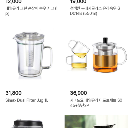
12,000
19,000
내열유리 그린 손잡이 숙우 저그 (1
청백원 북대사글라스 유리숙우 G
p)
D014B (550ml)
31,800
36,900
Simax Dual Filter Jug 1L
사마도요 내열유리 티포트세트 S0
45+찻잔2P