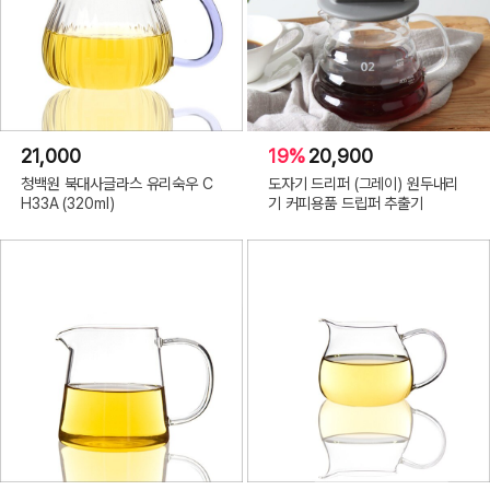
21,000
19%
20,900
청백원 북대사글라스 유리숙우 C
도자기 드리퍼 (그레이) 원두내리
H33A (320ml)
기 커피용품 드립퍼 추출기