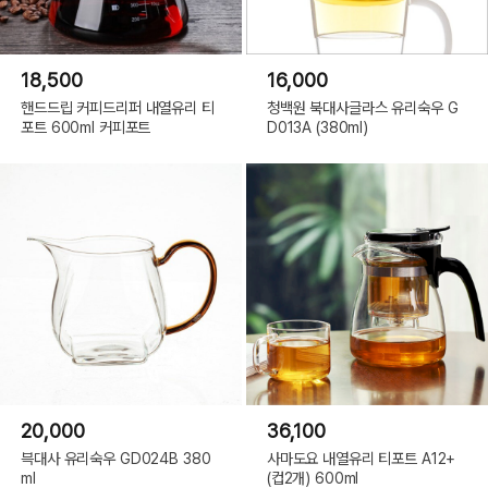
18,500
16,000
핸드드립 커피드리퍼 내열유리 티
청백원 북대사글라스 유리숙우 G
포트 600ml 커피포트
D013A (380ml)
20,000
36,100
븍대사 유리숙우 GD024B 380
사마도요 내열유리 티포트 A12+
ml
(컵2개) 600ml