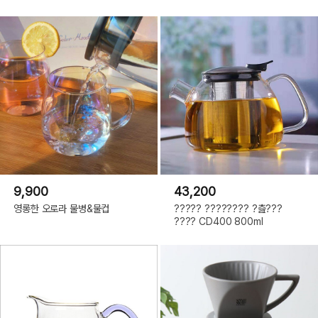
9,900
43,200
영롱한 오로라 물병&물컵
????? ???????? ?츮???
???? CD400 800ml