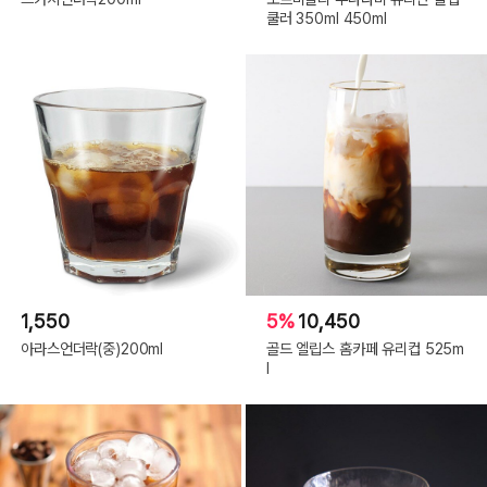
쿨러 350ml 450ml
1,550
5%
10,450
아라스언더락(중)200ml
골드 엘립스 홈카페 유리컵 525m
l