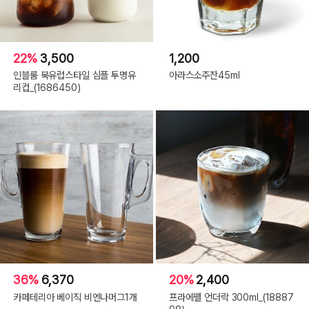
22%
3,500
1,200
인블룸 북유럽스타일 심플 투명유
아라스소주잔45ml
리컵_(1686450)
36%
6,370
20%
2,400
카페테리아 베이직 비엔나머그1개
프라에펠 언더락 300ml_(18887