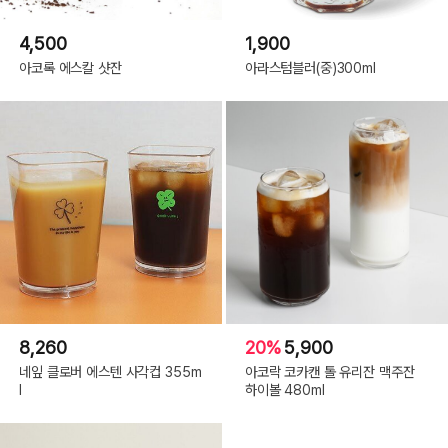
4,500
1,900
아코록 에스칼 샷잔
아라스텀블러(중)300ml
8,260
20%
5,900
네잎 클로버 에스텐 사각컵 355m
아코락 코카캔 톨 유리잔 맥주잔
l
하이볼 480ml