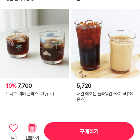
10%
7,700
5,720
보니토 워터 글라스 (2type)
내열 에코젠 플라워컵 530ml (18
온즈)
구매하기
349
선물하기