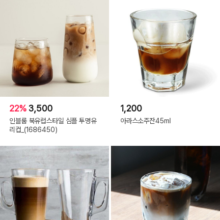
22%
3,500
1,200
인블룸 북유럽스타일 심플 투명유
아라스소주잔45ml
리컵_(1686450)