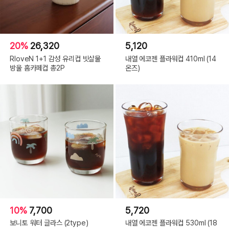
20%
26,320
5,120
RloveN 1+1 감성 유리컵 빗살물
내열 에코젠 플라워컵 410ml (14
방울 홈카페컵 총2P
온즈)
10%
7,700
5,720
보니토 워터 글라스 (2type)
내열 에코젠 플라워컵 530ml (18