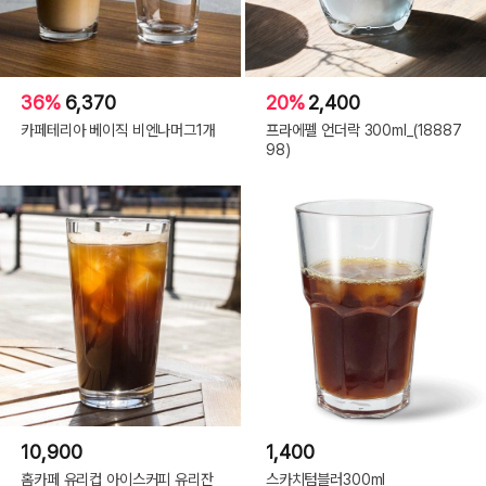
36%
6,370
20%
2,400
카페테리아 베이직 비엔나머그1개
프라에펠 언더락 300ml_(18887
98)
10,900
1,400
홈카페 유리컵 아이스커피 유리잔
스카치텀블러300ml