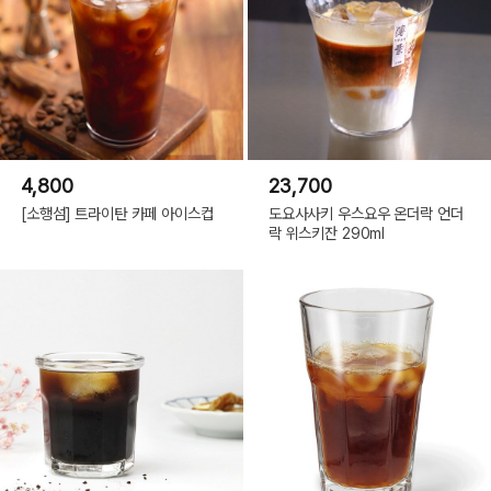
4,800
23,700
[소행섬] 트라이탄 카페 아이스컵
도요사사키 우스요우 온더락 언더
락 위스키잔 290ml