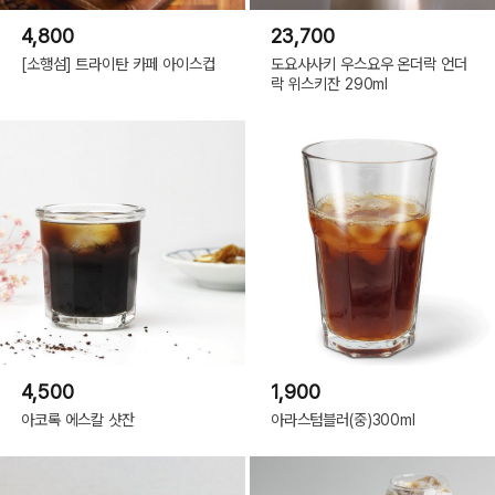
4,800
23,700
[소행섬] 트라이탄 카페 아이스컵
도요사사키 우스요우 온더락 언더
락 위스키잔 290ml
4,500
1,900
아코록 에스칼 샷잔
아라스텀블러(중)300ml