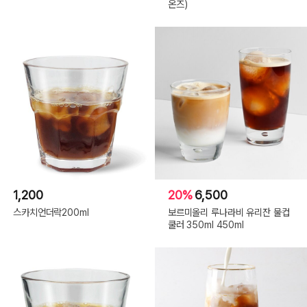
온즈)
1,200
20%
6,500
스카치언더락200ml
보르미올리 루나라비 유리잔 물컵
쿨러 350ml 450ml