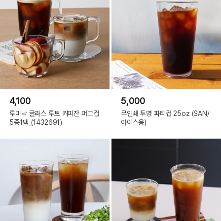
4,100
5,000
루미낙 글라스 루토 커피잔 머그컵
무인쇄 투명 파티컵 25oz (SAN/
5종1택_(1432691)
아이스용)