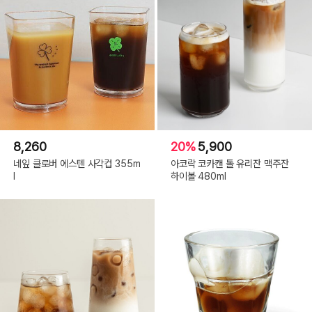
8,260
20%
5,900
네잎 클로버 에스텐 사각컵 355m
아코락 코카캔 톨 유리잔 맥주잔
l
하이볼 480ml