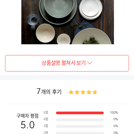
상품설명 펼쳐서 보기
7
개의 후기
5점
100%
구매자 평점
4점
0%
5.0
3점
0%
2점
0%