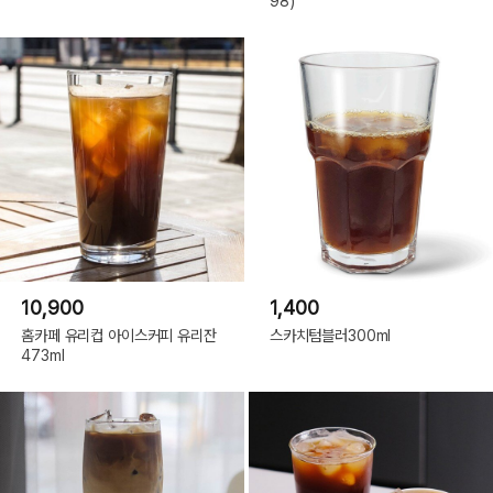
98)
10,900
1,400
홈카페 유리컵 아이스커피 유리잔
스카치텀블러300ml
473ml