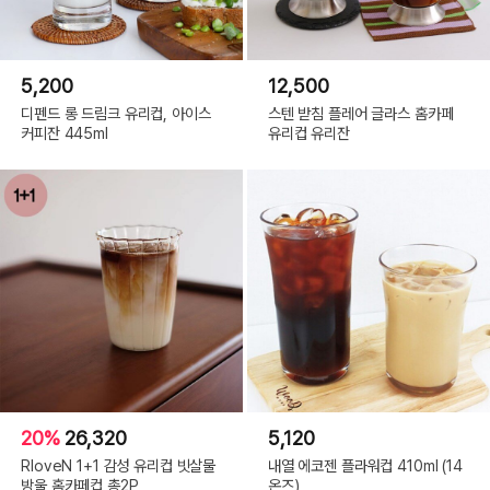
5,200
12,500
디펜드 롱 드림크 유리컵, 아이스
스텐 받침 플레어 글라스 홈카페
커피잔 445ml
유리컵 유리잔
20%
26,320
5,120
RloveN 1+1 감성 유리컵 빗살물
내열 에코젠 플라워컵 410ml (14
방울 홈카페컵 총2P
온즈)