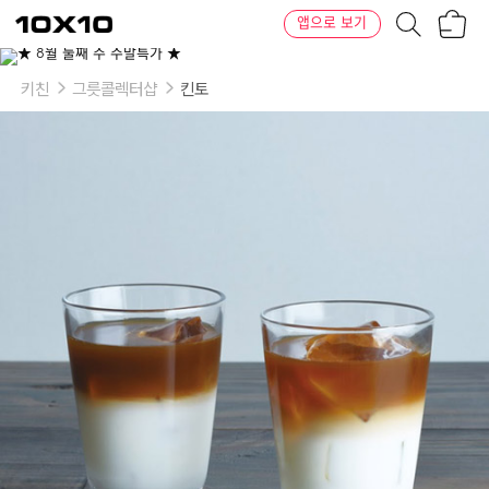
장
텐
앱으로 보기
바
바
구
이
이
니
텐
상
품
키친
그릇콜렉터샵
킨토
의
옵
션
-
색
상:
투
명,
블
루,
브
라
운,
퍼
플