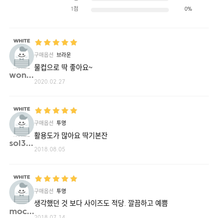
1점
0%
구매옵션
브라운
물컵으로 딱 좋아요~
wond**
2020.02.27
구매옵션
투명
활용도가 많아요 딱기본잔
sol33**
2018.08.05
구매옵션
투명
생각했던 것 보다 사이즈도 적당. 깔끔하고 예쁨
mocoe**