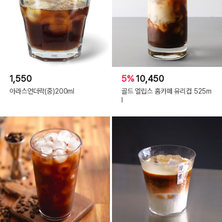
1,550
5%
10,450
아라스언더락(중)200ml
골드 엘립스 홈카페 유리컵 525m
l