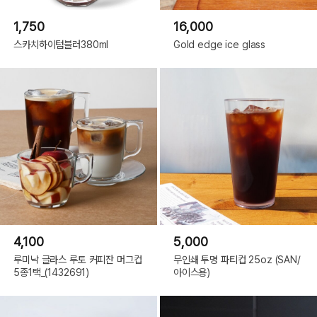
1,750
16,000
스카치하이텀블러380ml
Gold edge ice glass
4,100
5,000
루미낙 글라스 루토 커피잔 머그컵
무인쇄 투명 파티컵 25oz (SAN/
5종1택_(1432691)
아이스용)