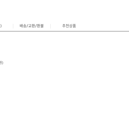
)
배송/교환/환불
추천상품
0
원)