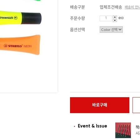
배송구분
업체조건배송
배송비 안
ea
주문수량
옵션선택
바로구매
Event & Issue
책
시