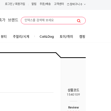
로그인
/
회원가입
알림
주문/배송
고객센터
장바구니
0
특가
브랜드
뷰티
주얼리/시계
Cat&Dog
토이/취미
캠핑
상품코드
1540109
Review