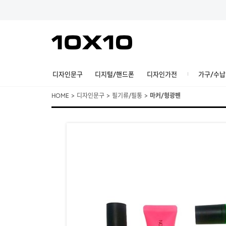
디자인문구
디지털/핸드폰
디자인가전
가구/수납
HOME
>
디자인문구
>
필기류/필통
>
마커/형광펜