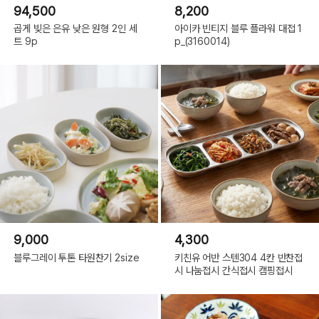
94,500
8,200
곱게 빚은 은유 낮은 원형 2인 세
아이카 빈티지 블루 플라워 대접 1
트 9p
p_(3160014)
9,000
4,300
블루그레이 투톤 타원찬기 2size
키친유 어반 스텐304 4칸 반찬접
시 나눔접시 간식접시 캠핑접시