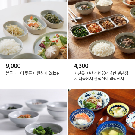
9,000
4,300
블루그레이 투톤 타원찬기 2size
키친유 어반 스텐304 4칸 반찬접
시 나눔접시 간식접시 캠핑접시