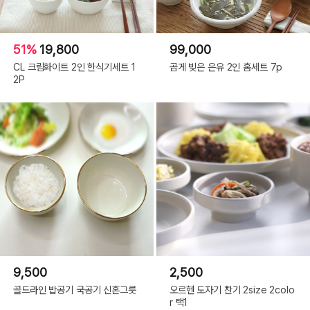
51%
19,800
99,000
CL 크림화이트 2인 한식기세트 1
곱게 빚은 은유 2인 홈세트 7p
2P
9,500
2,500
골드라인 밥공기 국공기 신혼그릇
오르헨 도자기 찬기 2size 2colo
r 택1