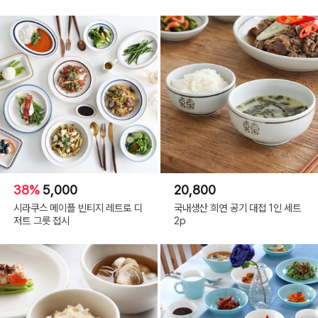
38%
5,000
20,800
시라쿠스 메이플 빈티지 레트로 디
국내생산 희연 공기 대접 1인 세트
저트 그릇 접시
2p