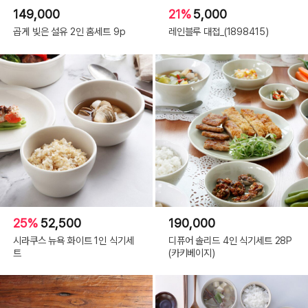
149,000
21%
5,000
곱게 빚은 설유 2인 홈세트 9p
레인블루 대접_(1898415)
25%
52,500
190,000
시라쿠스 뉴욕 화이트 1인 식기세
디퓨어 솔리드 4인 식기세트 28P
트
(카키베이지)