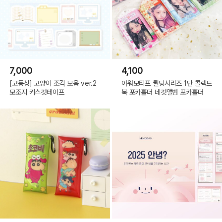
7,000
4,100
[고동상] 고양이 조각 모음 ver.2
아워모티프 퀼팅시리즈 1단 콜렉트
모조지 키스컷테이프
북 포카홀더 네컷앨범 포카홀더