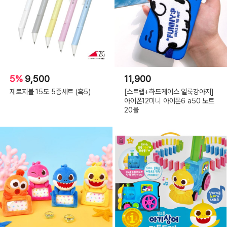
5%
9,500
11,900
제로지볼 15도 5종세트 (흑5)
[스트랩+하드케이스 얼룩강아지]
아이폰12미니 아이폰6 a50 노트
20울