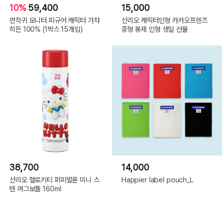
10%
59,400
15,000
먼작귀 모니터 피규어 캐릭터 가챠
산리오 캐릭터인형 카카오프렌즈
히든 100% (1박스 15개입)
중형 봉제 인형 생일 선물
38,700
14,000
산리오 헬로키티 퍼피벌룬 미니 스
Happier label pouch_L
텐 머그보틀 160ml