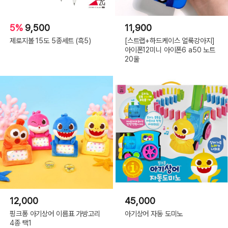
5%
9,500
11,900
제로지볼 15도 5종세트 (흑5)
[스트랩+하드케이스 얼룩강아지]
아이폰12미니 아이폰6 a50 노트
20울
12,000
45,000
핑크퐁 아기상어 이름표 가방고리
아기상어 자동 도미노
4종 택1