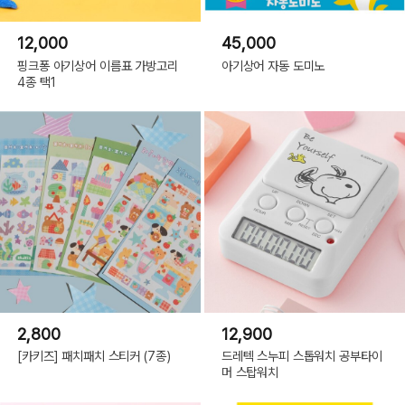
12,000
45,000
핑크퐁 아기상어 이름표 가방고리
아기상어 자동 도미노
4종 택1
2,800
12,900
[카키즈] 패치패치 스티커 (7종)
드레텍 스누피 스톱워치 공부타이
머 스탑워치