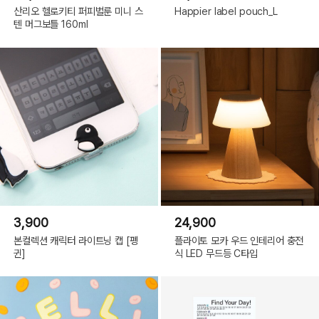
산리오 헬로키티 퍼피벌룬 미니 스
Happier label pouch_L
텐 머그보틀 160ml
3,900
24,900
본컬렉션 캐릭터 라이트닝 캡 [펭
플라이토 모카 우드 인테리어 충전
귄]
식 LED 무드등 C타입