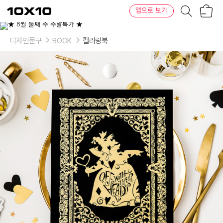
장
텐
앱으로 보기
바
바
구
이
니
텐
디자인문구
BOOK
컬러링북