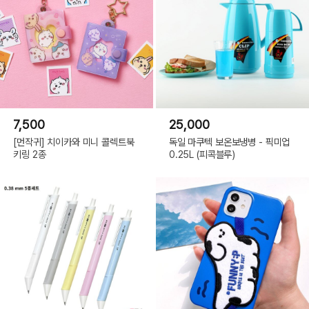
7,500
25,000
[먼작귀] 치이카와 미니 콜렉트북
독일 마쿠텍 보온보냉병 - 픽미업
키링 2종
0.25L (피콕블루)