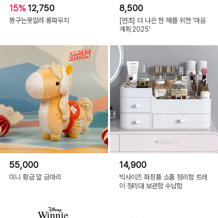
15%
12,750
8,500
짱구는못말려 롱파우치
[연초] 더 나은 한 해를 위한 '마음
계획 2025'
55,000
14,900
미니 황금 말 금마리
빅사이즈 화장품 소품 정리함 트레
이 정리대 보관함 수납함