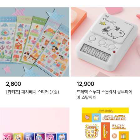
2,800
12,900
[카키즈] 패치패치 스티커 (7종)
드레텍 스누피 스톱워치 공부타이
머 스탑워치