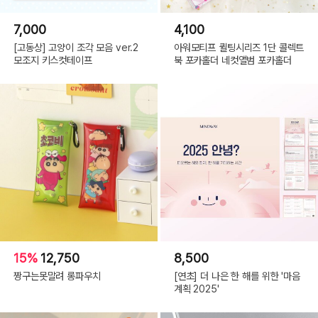
7,000
4,100
[고동상] 고양이 조각 모음 ver.2
아워모티프 퀼팅시리즈 1단 콜렉트
모조지 키스컷테이프
북 포카홀더 네컷앨범 포카홀더
15%
12,750
8,500
짱구는못말려 롱파우치
[연초] 더 나은 한 해를 위한 '마음
계획 2025'