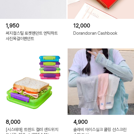
1,950
12,000
써지컬스틸 로켓펜던트 엔틱하트
Dorandoran Cashbook
사진목걸이펜던트
8,000
4,900
[시스테마] 트렌드 컬러 샌드위치
솔라비 아이스실크 쿨링 선스크린