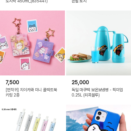
도시락 450ml_(835441)
손팔 토시
7,500
25,000
[먼작귀] 치이카와 미니 콜렉트북
독일 마쿠텍 보온보냉병 - 픽미업
키링 2종
0.25L (피콕블루)