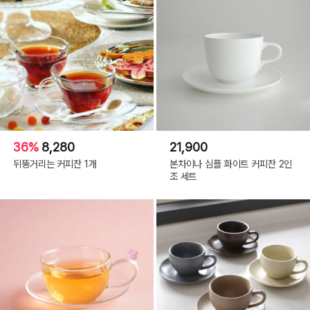
36%
8,280
21,900
뒤뚱거리는 커피잔 1개
본차이나 심플 화이트 커피잔 2인
조 세트