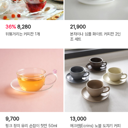
36%
8,280
21,900
뒤뚱거리는 커피잔 1개
본차이나 심플 화이트 커피잔 2인
조 세트
9,700
13,000
핑크 장미 유리 손잡이 찻잔 50ml
에크렌(Ecrins) 노블 도자기 커피