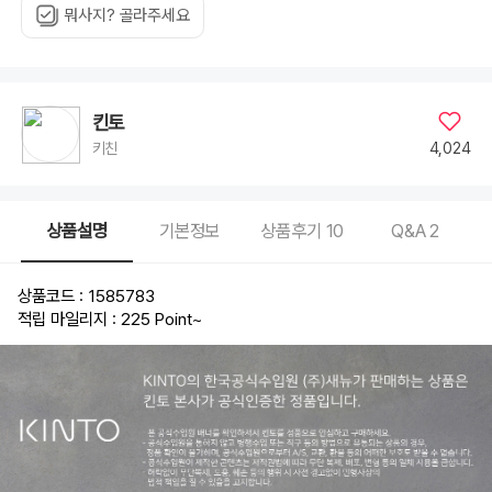
뭐사지? 골라주세요
킨토
4,024
키친
상품설명
기본정보
상품후기
10
Q&A
2
상품코드 : 1585783
적립 마일리지 : 225 Point
~