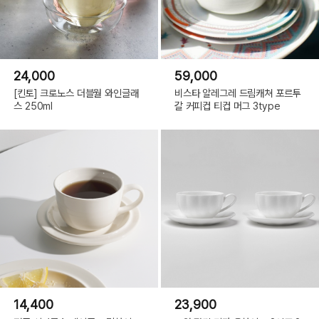
24,000
59,000
[킨토] 크로노스 더블월 와인글래
비스타 알레그레 드림캐쳐 포르투
스 250ml
갈 커피컵 티컵 머그 3type
14,400
23,900