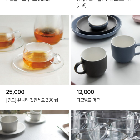
(큰꽃)
25,000
12,000
[킨토] 유니티 찻잔세트 230ml
디모엘르 머그