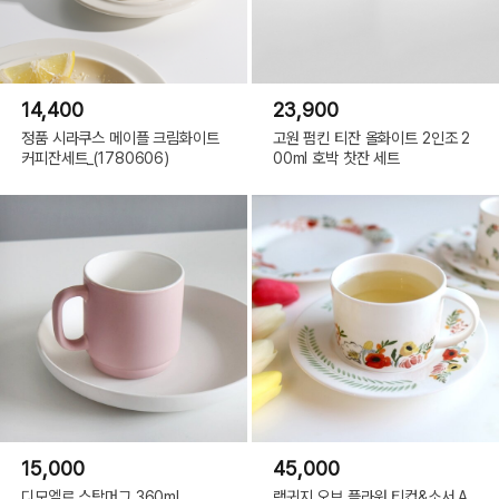
14,400
23,900
정품 시라쿠스 메이플 크림화이트
고원 펌킨 티잔 올화이트 2인조 2
커피잔세트_(1780606)
00ml 호박 찻잔 세트
15,000
45,000
디모엘르 스탁머그 360ml
랭귀지 오브 플라워 티컵&소서 A