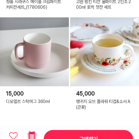
정품 시라쿠스 메이플 크림화이트
고원 펌킨 티잔 올화이트 2인조 2
커피잔세트_(1780606)
00ml 호박 찻잔 세트
15,000
45,000
디모엘르 스탁머그 360ml
랭귀지 오브 플라워 티컵&소서 A
(큰꽃)