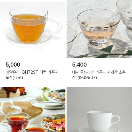
5,000
5,400
내열유리HBH729T 티컵 카푸치
매시 골드라인 라운드 사케잔 소주
노잔(1set)
잔_(1939907)