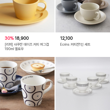
30%
18,900
12,100
[리퍼] 사쿠잔 데이즈 커피 머그컵
Ecrins 커피잔1인 세트
190ml 옐로우