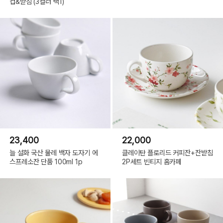
컵&받침 (3컬러 택1)
23,400
22,000
늘 설화 국산 물레 백자 도자기 에
클레이탄 플로리드 커피잔+잔받침
스프레소잔 단품 100ml 1p
2P세트 빈티지 홈카페