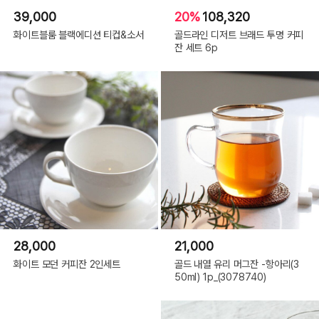
39,000
20%
108,320
화이트블룸 블랙에디션 티컵&소서
골드라인 디저트 브래드 투명 커피
잔 세트 6p
28,000
21,000
화이트 모던 커피잔 2인세트
골드 내열 유리 머그잔 -항아리(3
50ml) 1p_(3078740)