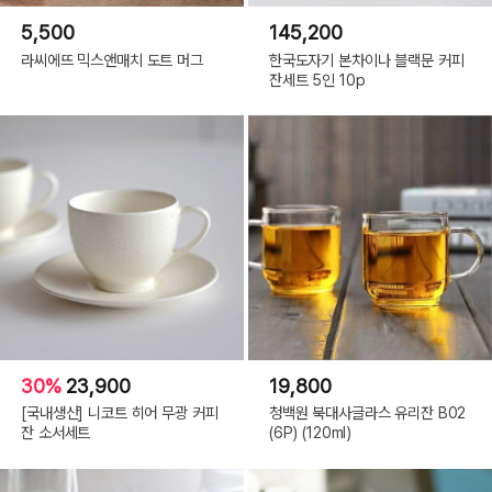
5,500
145,200
라씨에뜨 믹스앤매치 도트 머그
한국도자기 본차이나 블랙문 커피
잔세트 5인 10p
30%
23,900
19,800
[국내생산] 니코트 히어 무광 커피
청백원 북대사글라스 유리잔 B02
잔 소서세트
(6P) (120ml)