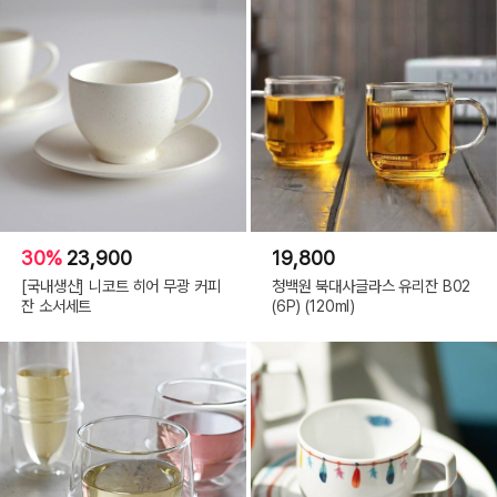
30%
23,900
19,800
[국내생산] 니코트 히어 무광 커피
청백원 북대사글라스 유리잔 B02
잔 소서세트
(6P) (120ml)