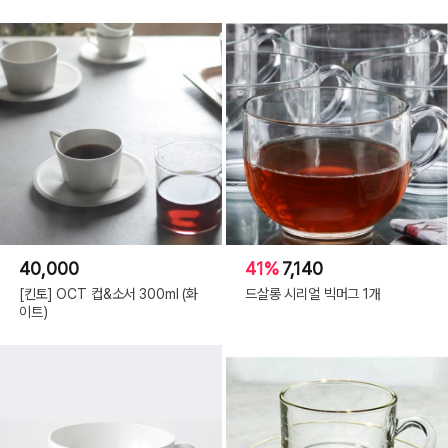
40,000
41%
7,140
[킨토] OCT 컵&소서 300ml (화
드살롱 시리얼 빅머그 1개
이트)