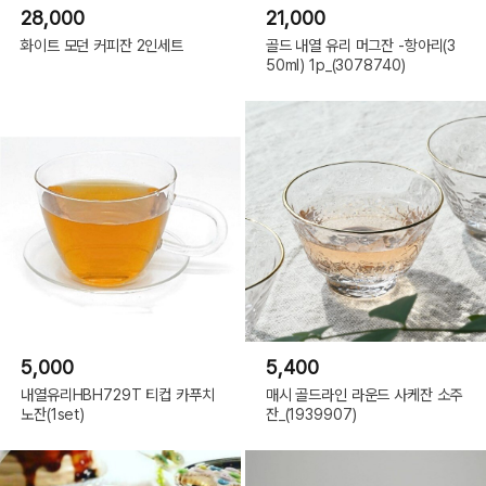
28,000
21,000
화이트 모던 커피잔 2인세트
골드 내열 유리 머그잔 -항아리(3
50ml) 1p_(3078740)
5,000
5,400
내열유리HBH729T 티컵 카푸치
매시 골드라인 라운드 사케잔 소주
노잔(1set)
잔_(1939907)