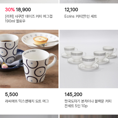
30%
18,900
12,100
[리퍼] 사쿠잔 데이즈 커피 머그컵
Ecrins 커피잔1인 세트
190ml 옐로우
5,500
145,200
라씨에뜨 믹스앤매치 도트 머그
한국도자기 본차이나 블랙문 커피
잔세트 5인 10p