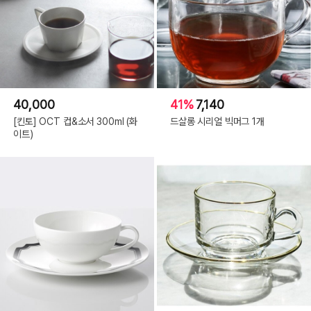
40,000
41%
7,140
[킨토] OCT 컵&소서 300ml (화
드살롱 시리얼 빅머그 1개
이트)