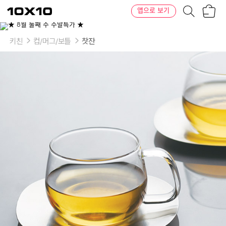
장
텐
앱으로 보기
바
바
구
이
니
텐
키친
컵/머그/보틀
찻잔