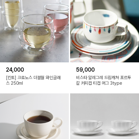
24,000
59,000
[킨토] 크로노스 더블월 와인글래
비스타 알레그레 드림캐쳐 포르투
스 250ml
갈 커피컵 티컵 머그 3type