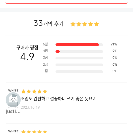
33
개의 후기
5점
91%
구매자 평점
4점
9%
4.9
3점
0%
2점
0%
1점
0%
조립도 간편하고 깔끔하니 쓰기 좋은 듯요ㅎ
2023.10.19
justi**