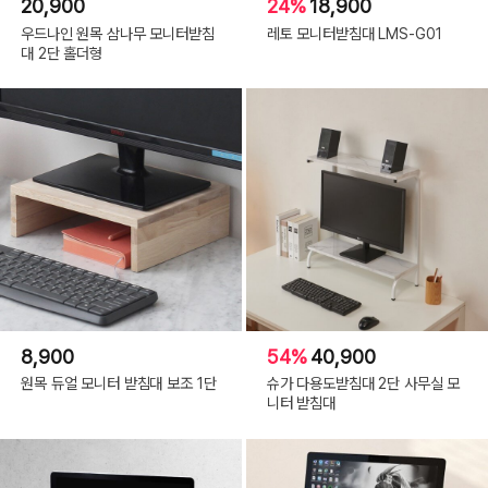
20,900
24%
18,900
우드나인 원목 삼나무 모니터받침
레토 모니터받침대 LMS-G01
대 2단 홀더형
8,900
54%
40,900
원목 듀얼 모니터 받침대 보조 1단
슈가 다용도받침대 2단 사무실 모
니터 받침대