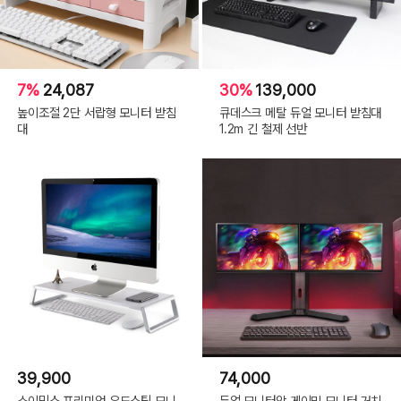
7%
24,087
30%
139,000
높이조절 2단 서랍형 모니터 받침
큐데스크 메탈 듀얼 모니터 받침대
대
1.2m 긴 철제 선반
39,900
74,000
소이믹스 프리미엄 우드스틸 모니
듀얼 모니터암 게이밍 모니터 거치