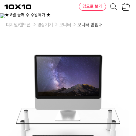
장
텐
앱으로 보기
바
바
구
이
니
텐
디지털/핸드폰
영상기기
모니터
모니터 받침대