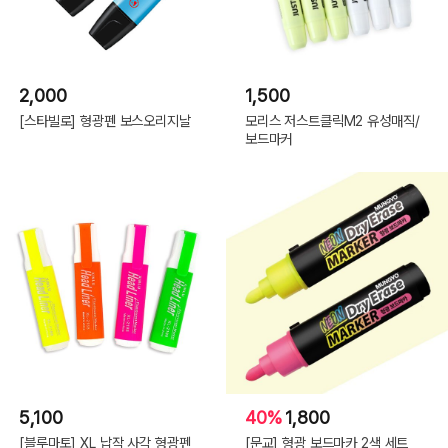
2,000
1,500
[스타빌로] 형광펜 보스오리지날
모리스 저스트클릭M2 유성매직/
보드마커
5,100
40%
1,800
[블루마토] XL 납작 사각 형광펜
[문교] 형광 보드마카 2색 세트