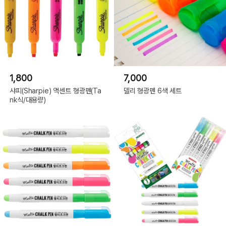
1,800
7,000
샤피(Sharpie) 액센트 형광펜(Ta
델리 형광펜 6색 세트
nk식/대용량)