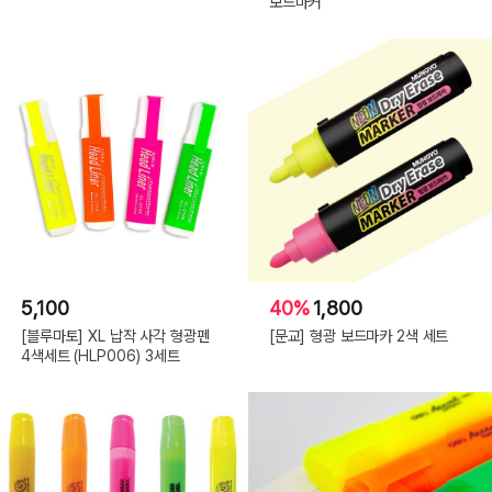
보드마커
5,100
40%
1,800
[블루마토] XL 납작 사각 형광펜
[문교] 형광 보드마카 2색 세트
4색세트 (HLP006) 3세트