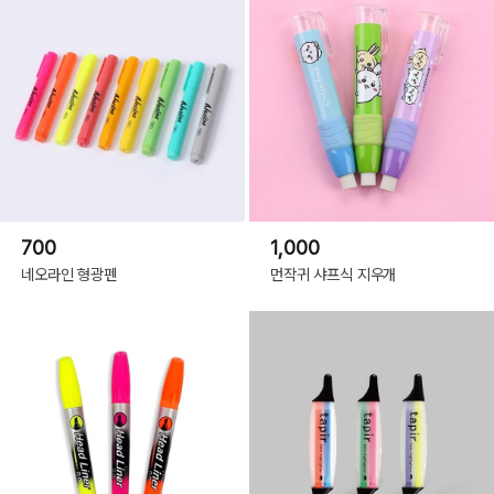
700
1,000
네오라인 형광펜
먼작귀 샤프식 지우개