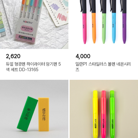
2,620
4,000
듀얼 형광펜 하이라이터 암기펜 5
밀란P1 스타일러스 볼펜 네온시리
색 세트 DD-13165
즈