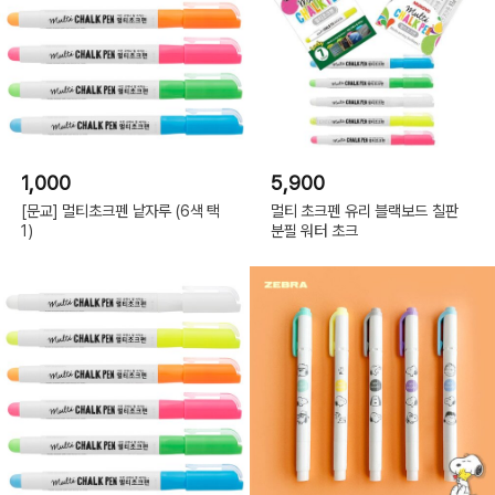
1,000
5,900
[문교] 멀티초크펜 낱자루 (6색 택
멀티 초크펜 유리 블랙보드 칠판
1)
분필 워터 초크