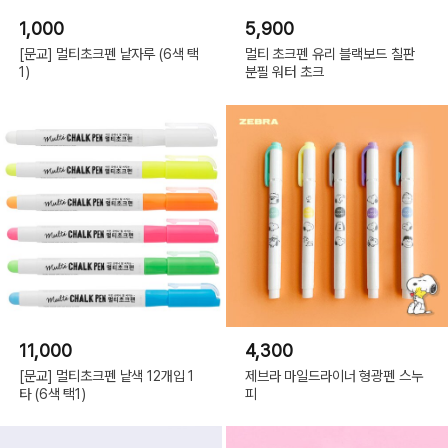
1,000
5,900
[문교] 멀티초크펜 낱자루 (6색 택
멀티 초크펜 유리 블랙보드 칠판
1)
분필 워터 초크
11,000
4,300
[문교] 멀티초크펜 낱색 12개입 1
제브라 마일드라이너 형광펜 스누
타 (6색 택1)
피