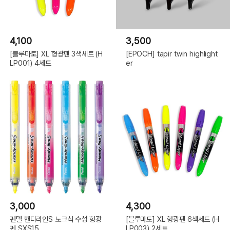
4,100
3,500
[블루마토] XL 형광펜 3색세트 (H
[EPOCH] tapir twin highlight
LP001) 4세트
er
3,000
4,300
펜텔 핸디라인S 노크식 수성 형광
[블루마토] XL 형광펜 6색세트 (H
펜 SXS15
LP003) 2세트