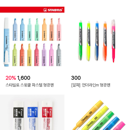
20%
1,600
300
스타빌로 스윙쿨 파스텔 형광펜
[알파] 언더라인m 형광펜