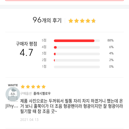
96
개의 후기
5점
88%
구매자 평점
4점
6%
4.7
3점
4%
2점
2%
1점
0%
구매옵션
플래시옐로우
제품 사진으로는 두꺼워서 필통 자리 차지 하겠거니 했는데 온
jihyu**
거 보니 홀쭉이가 더 조음 형광펜이라 형광이지만 잘 형광이라
필기할 때 참 조음 굿~
2021.04.13