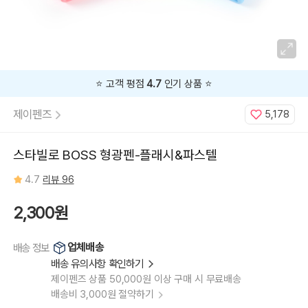
지,
플
래
시
핑
크,
파
스
텔
핑
⭐️ 고객 평점
4.7
인기 상품 ⭐️
크,
파
스
제이펜즈
5,178
텔
옐
로
우,
파
스타빌로 BOSS 형광펜-플래시&파스텔
스
텔
오
4.7
리뷰 96
렌
지,
파
스
2,300원
텔
민
트,
파
업체배송
배송 정보
스
텔
배송 유의사항 확인하기
블
루,
제이펜즈 상품 50,000원 이상 구매 시 무료배송
파
스
배송비 3,000원 절약하기
텔
라