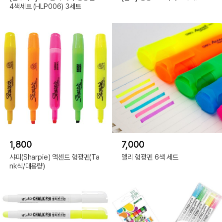
4색세트 (HLP006) 3세트
1,800
7,000
샤피(Sharpie) 액센트 형광펜(Ta
델리 형광펜 6색 세트
nk식/대용량)