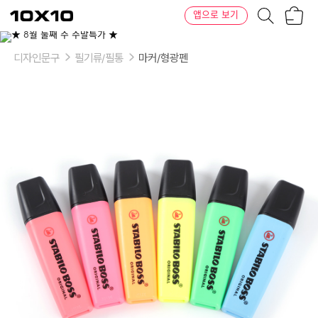
장
텐
앱으로 보기
바
바
구
이
이
니
텐
상
품
디자인문구
필기류/필통
마커/형광펜
의
옵
션
-
Color:
플
래
시
그
린,
플
래
시
레
드,
플
래
시
블
루,
플
래
시
옐
로
우,
플
래
시
오
렌