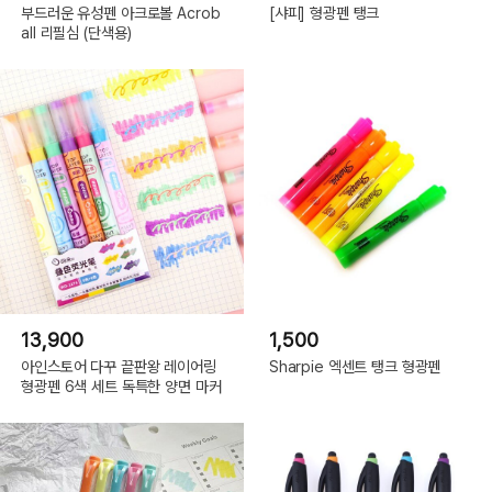
부드러운 유성펜 아크로볼 Acrob
[샤피] 형광펜 탱크
all 리필심 (단색용)
13,900
1,500
아인스토어 다꾸 끝판왕 레이어링
Sharpie 엑센트 탱크 형광펜
형광펜 6색 세트 독특한 양면 마커