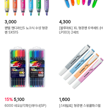
3,000
4,300
펜텔 핸디라인S 노크식 수성 형광
[블루마토] XL 형광펜 6색세트 (H
펜 SXS15
LP003) 2세트
15%
5,100
1,600
6000 네오삼각파인라이너(SP)
[스타빌로] 형광펜 스윙쿨파스텔