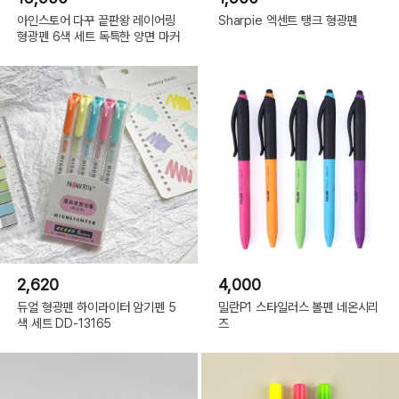
아인스토어 다꾸 끝판왕 레이어링
Sharpie 엑센트 탱크 형광펜
형광펜 6색 세트 독특한 양면 마커
2,620
4,000
듀얼 형광펜 하이라이터 암기펜 5
밀란P1 스타일러스 볼펜 네온시리
색 세트 DD-13165
즈