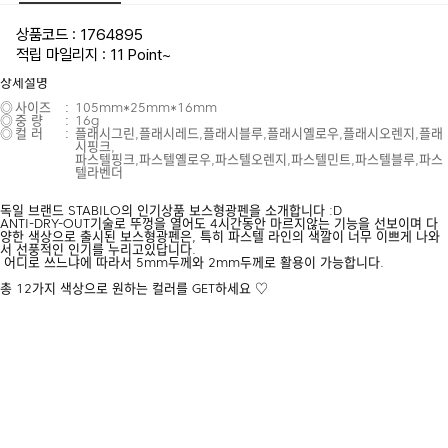
상품코드 : 1764895
적립 마일리지 : 11 Point
~
상세설명
◎
사이즈
:
105mm*25mm*16mm
◎
중 량
:
16g
◎
컬 러
:
플래시그린,플래시레드,플래시블루,플래시옐로우,플래시오렌지,플래
시핑크,
파스텔핑크,파스텔옐로우,파스텔오렌지,파스텔민트,파스텔블루,파스
텔라벤더
독일 브랜드 STABILO의 인기상품 보스형광펜을 소개합니다 :D
ANTI-DRY-OUT기술로 뚜껑을 열어도 4시간동안 마르지않는 기능을 선보이며 다
양한 색상으로 출시된 보스형광펜은, 특히 파스텔 라인의 색깔이 너무 이쁘게 나와
서 선풍적인 인기를 누리고있답니다.
어디로 쓰느냐에 따라서 5mm두께와 2mm두께로 활용이 가능합니다.
총 12가지 색상으로 원하는 컬러를 GET하세요 ♡