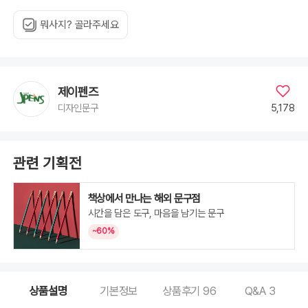
벤
더,
All
뭐사지? 골라주세요
플
래
시
6colors,
All
파
스
텔
제이펜즈
6colors
5,178
디자인문구
관련 기획전
책상에서 만나는 해외 문구점
시간을 담은 도구, 마음을 남기는 문구
~60%
상품설명
기본정보
상품후기
96
Q&A
3