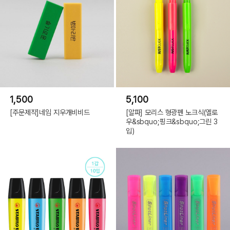
1,500
5,100
[주문제작]네임 지우개비비드
[알파] 모리스 형광펜 노크식(옐로
우&sbquo;핑크&sbquo;그린 3
입)