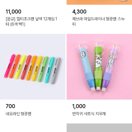
11,000
4,300
[문교] 멀티초크펜 낱색 12개입 1
제브라 마일드라이너 형광펜 스누
타 (6색 택1)
피
700
1,000
네오라인 형광펜
먼작귀 샤프식 지우개