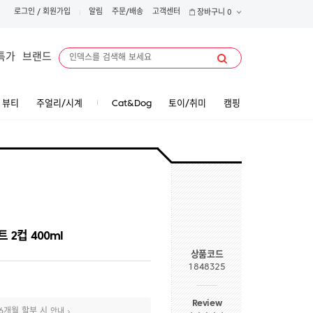
로그인
/
회원가입
알림
주문/배송
고객센터
장바구니
0
특가
브랜드
뷰티
주얼리/시계
Cat&Dog
토이/취미
캠핑
 2컵 400ml
상품코드
1848325
Review
6개월 할부 시
안내