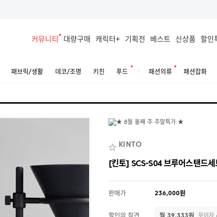
커뮤니티
대량구매
캐릭터+
기획전
베스트
신상품
할인
패브릭/생활
데코/조명
키친
푸드
패션의류
패션잡화
KINTO
[킨토] SCS-S04 브루어스탠드세트
판매가
236,000원
할인의 참견
월 39,333원
무이자 