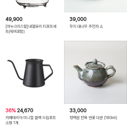
49,900
39,000
[마누크리스탈]내열유리 티포트세
무지 대나무 주전자 소
트(워머포함)
36%
24,670
33,000
카페테리아 미니멀 블랙 드립포트
청백원 천목 연꽃 다관 (180ml)
소형 1개