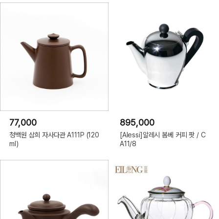
77,000
895,000
청백원 삼희 자사다관 A111P (120
[Alessi]알레시 봄베 커피 팟 / C
ml)
A11/8