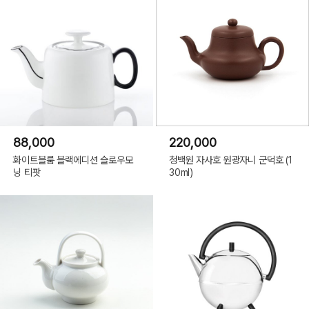
88,000
220,000
화이트블룸 블랙에디션 슬로우모
청백원 자사호 원광자니 군덕호 (1
닝 티팟
30ml)