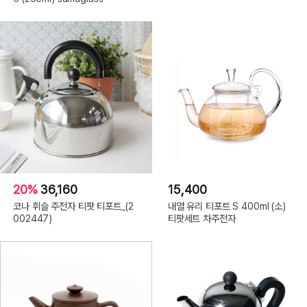
20%
36,160
15,400
코나 휘슬 주전자 티팟 티포트_(2
내열 유리 티포트 S 400ml (소)
002447)
티팟세트 차주전자