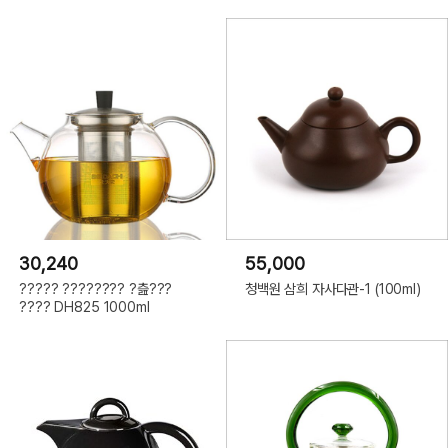
30,240
55,000
????? ???????? ?츮???
청백원 삼희 자사다관-1 (100ml)
???? DH825 1000ml