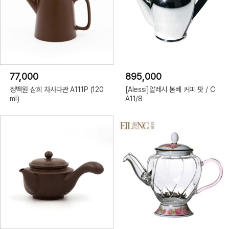
77,000
895,000
청백원 삼희 자사다관 A111P (120
[Alessi]알레시 봄베 커피 팟 / C
ml)
A11/8