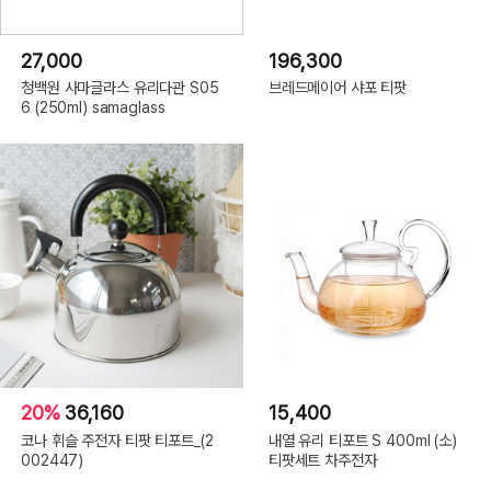
27,000
196,300
청백원 사마글라스 유리다관 S05
브레드메이어 샤포 티팟
6 (250ml) samaglass
20%
36,160
15,400
코나 휘슬 주전자 티팟 티포트_(2
내열 유리 티포트 S 400ml (소)
002447)
티팟세트 차주전자