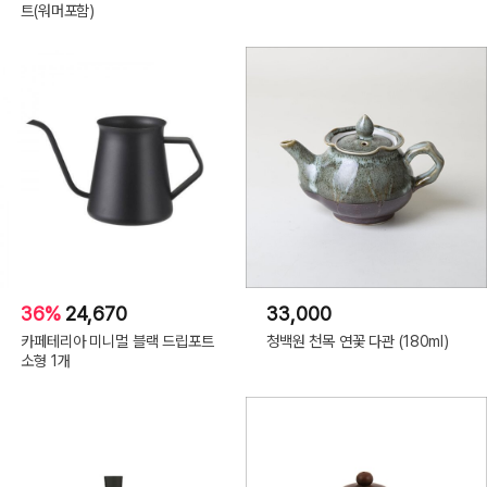
트(워머포함)
36%
24,670
33,000
카페테리아 미니멀 블랙 드립포트
청백원 천목 연꽃 다관 (180ml)
소형 1개