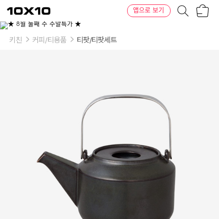
장
텐
앱으로 보기
바
바
구
이
니
텐
키친
커피/티용품
티팟/티팟세트