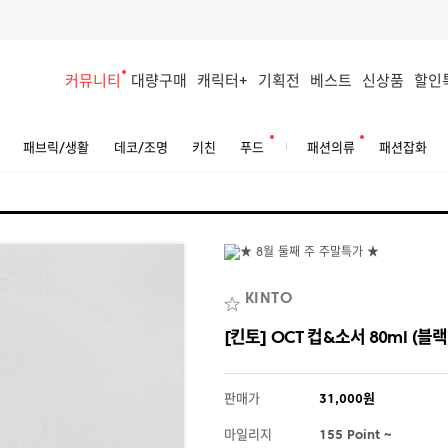
커뮤니티
대량구매
캐릭터+
기획전
베스트
신상품
할인
패브릭/생활
데코/조명
키친
푸드
패션의류
패션잡화
KINTO
[킨토] OCT 컵&소서 80ml (블랙
판매가
31,000원
마일리지
155 Point ~