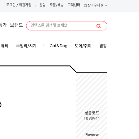
로그인
/
회원가입
알림
주문/배송
고객센터
장바구니
0
특가
브랜드
뷰티
주얼리/시계
Cat&Dog
토이/취미
캠핑
)
상품코드
1898941
Review